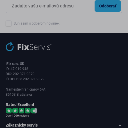
Odoberať
Súhlasím s odberom noviniek
iFix s.r.o. SK
ID: 47 019 948
DIČ: 202 371 9379
IČ DPH: SK202 371 9379
Námestie hraničiarov 6/A
85103 Bratislava
Rated Excellent
Over
1000
reviews
Zákaznícky servis