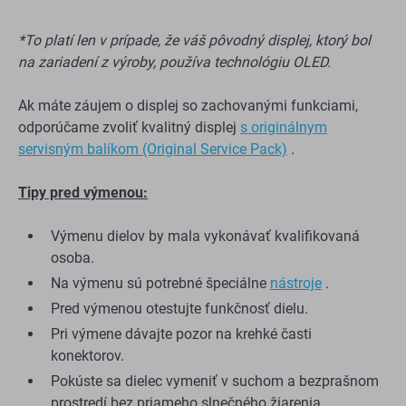
*To platí len v prípade, že váš pôvodný displej, ktorý bol
na zariadení z výroby, používa technológiu OLED.
Ak máte záujem o displej so zachovanými funkciami,
odporúčame zvoliť kvalitný displej
s originálnym
servisným balíkom (Original Service Pack)
.
Tipy pred výmenou:
Výmenu dielov by mala vykonávať kvalifikovaná
osoba.
Na výmenu sú potrebné špeciálne
nástroje
.
Pred výmenou otestujte funkčnosť dielu.
Pri výmene dávajte pozor na krehké časti
konektorov.
Pokúste sa dielec vymeniť v suchom a bezprašnom
prostredí bez priameho slnečného žiarenia.