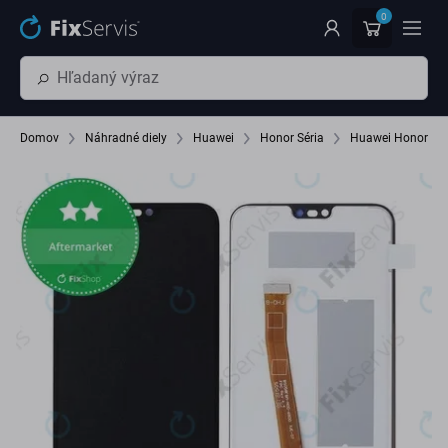
Preskočiť na hlavný obsah
0
Domov
Náhradné diely
Huawei
Honor Séria
Huawei Honor 10