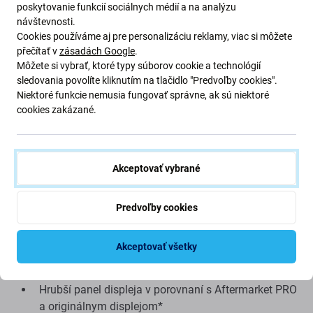
Nízka cena
poskytovanie funkcií sociálnych médií a na analýzu
návštevnosti.
Použitie technológie LCD
Cookies používáme aj pre personalizáciu reklamy, viac si môžete
přečítať v
zásadách Google
.
Nevýhody:
Môžete si vybrať, ktoré typy súborov cookie a technológií
sledovania povolíte kliknutím na tlačidlo "Predvoľby cookies".
Niektoré funkcie nemusia fungovať správne, ak sú niektoré
Menšia zobrazovacia plocha
cookies zakázané.
Trochu vyšší spodný okraj
Nie je možné zobraziť skutočnú čiernu
Znížený jas
Akceptovať vybrané
Nižšie rozlíšenie
Nižšia spoľahlivosť
Predvoľby cookies
Širší rám okolo displeja
Nepodporuje Vždy na displeji*
Akceptovať všetky
Vyššia spotreba batérie v porovnaní s Aftermarket
PRO a originálnym displejom*
Hrubší panel displeja v porovnaní s Aftermarket PRO
a originálnym displejom*