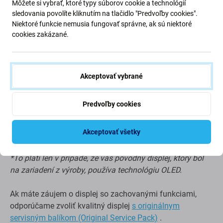
Môžete si vybrať, ktoré typy súborov cookie a technológií
Nie je možné zobraziť skutočnú čiernu
sledovania povolíte kliknutím na tlačidlo "Predvoľby cookies".
Znížený jas
Niektoré funkcie nemusia fungovať správne, ak sú niektoré
cookies zakázané.
Nižšie rozlíšenie
Nižšia spoľahlivosť
Širší rám okolo displeja
Akceptovať vybrané
Nepodporuje Vždy na displeji*
Vyššia spotreba batérie v porovnaní s Aftermarket
Predvoľby cookies
PRO a originálnym displejom*
Hrubší panel displeja v porovnaní s Aftermarket PRO
a originálnym displejom*
Akceptovať všetky
*To platí len v prípade, že váš pôvodný displej, ktorý bol
na zariadení z výroby, používa technológiu OLED.
Ak máte záujem o displej so zachovanými funkciami,
odporúčame zvoliť kvalitný displej
s originálnym
servisným balíkom (Original Service Pack)
.