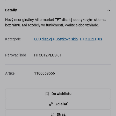
Detaily
Nový neoriginálny Aftermarket TFT displej s dotykovým sklom a
bez rámu. Má rozdiely vo funkčnosti, kvalite alebo vzhľade.
Kategórie
LCD displej + Dotykové sklo
,
HTC U12 Plus
Párovací kód
HTCU12PLUS-01
Artikel
1100069556
Do wishlistu
Zdieľať
Stráž