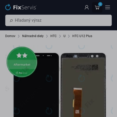
Preskočiť na hlavný obsah
0
Domov
Náhradné diely
HTC
U
HTC U12 Plus