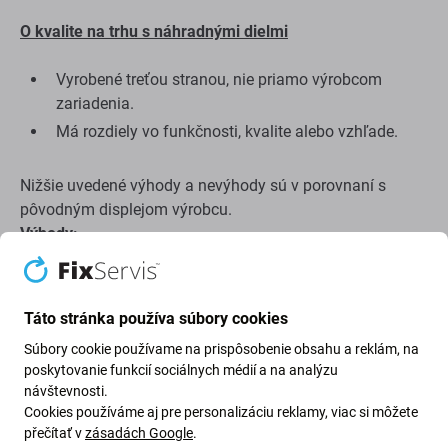
O kvalite na trhu s náhradnými dielmi
Vyrobené treťou stranou, nie priamo výrobcom
zariadenia.
Má rozdiely vo funkčnosti, kvalite alebo vzhľade.
Nižšie uvedené výhody a nevýhody sú v porovnaní s
pôvodným displejom výrobcu.
Výhody:
Nízka cena
Použitie technológie LCD
Táto stránka používa súbory cookies
Súbory cookie používame na prispôsobenie obsahu a reklám, na
Nevýhody:
poskytovanie funkcií sociálnych médií a na analýzu
návštevnosti.
Menšia zobrazovacia plocha
Cookies používáme aj pre personalizáciu reklamy, viac si môžete
přečítať v
zásadách Google
.
Trochu vyšší spodný okraj