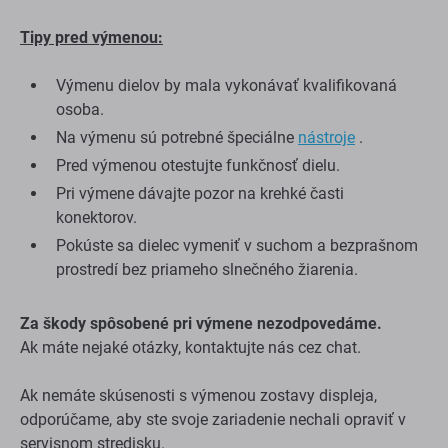
Tipy pred výmenou:
Výmenu dielov by mala vykonávať kvalifikovaná
osoba.
Na výmenu sú potrebné špeciálne
nástroje
.
Pred výmenou otestujte funkčnosť dielu.
Pri výmene dávajte pozor na krehké časti
konektorov.
Pokúste sa dielec vymeniť v suchom a bezprašnom
prostredí bez priameho slnečného žiarenia.
Za škody spôsobené pri výmene nezodpovedáme.
Ak máte nejaké otázky, kontaktujte nás cez chat.
Ak nemáte skúsenosti s výmenou zostavy displeja,
odporúčame, aby ste svoje zariadenie nechali opraviť v
servisnom stredisku.