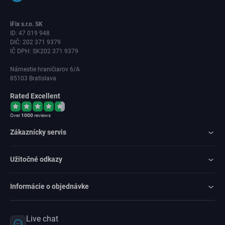
iFix s.r.o. SK
ID: 47 019 948
DIČ: 202 371 9379
IČ DPH: SK202 371 9379
Námestie hraničiarov 6/A
85103 Bratislava
Rated Excellent
Over
1000
reviews
Zákaznícky servis
Užitočné odkazy
Informácie o objednávke
Live chat