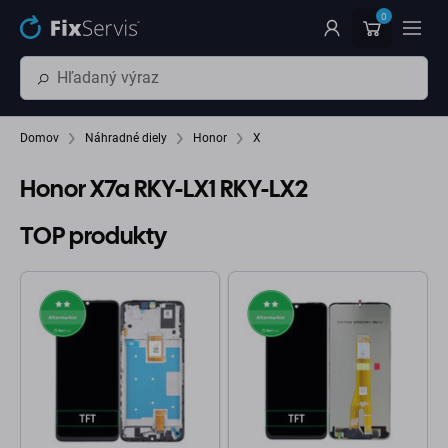
Preskočiť na hlavný obsah
0
Domov
Náhradné diely
Honor
X
Honor X7a RKY-LX1 RKY-LX2
TOP produkty