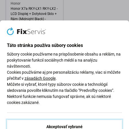
Honor
Honor X7a RKY-LX1 RKY-LX2 -
LCD Displej + Dotykové Sklo +
Rám (Midnight Black) -
0235AENA Genuine Service
Pack
99,98 €
Táto stránka používa súbory cookies
NA OBJEDNÁVKU
Súbory cookie používame na prispôsobenie obsahu a reklám, na
poskytovanie funkcií sociálnych médií a na analýzu
návštevnosti.
Cookies používáme aj pre personalizáciu reklamy, viac si môžete
přečítať v
zásadách Google
.
Môžete si vybrať, ktoré typy súborov cookie a technológií
sledovania povolíte kliknutím na tlačidlo "Predvoľby cookies".
Niektoré funkcie nemusia fungovať správne, ak sú niektoré
cookies zakázané.
Akceptovať vybrané