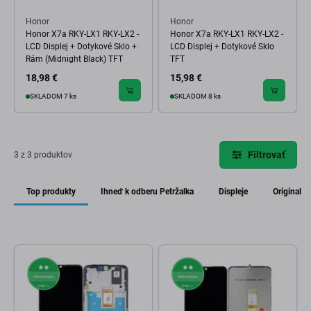
Honor
Honor
Honor X7a RKY-LX1 RKY-LX2 -
Honor X7a RKY-LX1 RKY-LX2 -
LCD Displej + Dotykové Sklo +
LCD Displej + Dotykové Sklo
Rám (Midnight Black) TFT
TFT
18,98 €
15,98 €
SKLADOM 7 ks
SKLADOM 8 ks
Filtrovať
3 z 3 produktov
Top produkty
Ihneď k odberu Petržalka
Displeje
Original