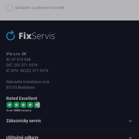
Súhlasím s odberom noviniek
iFix s.r.o. SK
ID: 47 019 948
DIČ: 202 371 9379
IČ DPH: SK202 371 9379
Námestie hraničiarov 6/A
85103 Bratislava
Rated Excellent
Over
1000
reviews
Zákaznícky servis
Užitočné odkazy