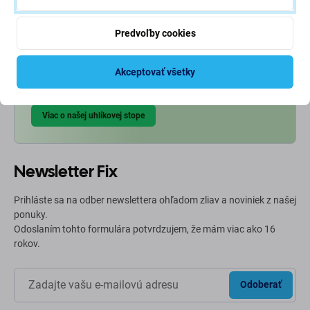
Ekológia na prvom mieste
Predvoľby cookies
Neustále zlepšujeme našu uhlíkovú stopu, aby sme
chránili našu planétu. Prečítajte si viac o tom, ako
Akceptovať všetky
prispôsobujeme naše procesy, aby sme znížili našu stopu.
Viac o našej uhlíkovej stope
Newsletter Fix
Prihláste sa na odber newslettera ohľadom zliav a noviniek z našej
ponuky.
Odoslaním tohto formulára potvrdzujem, že mám viac ako 16
rokov.
Odoberať