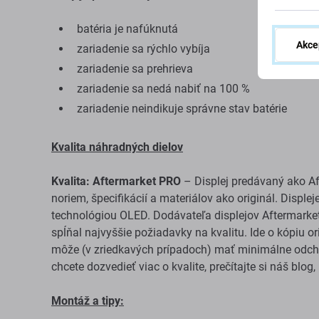
batéria je nafúknutá
Akce
zariadenie sa rýchlo vybíja
zariadenie sa prehrieva
zariadenie sa nedá nabiť na 100 %
zariadenie neindikuje správne stav batérie
Kvalita náhradných dielov
Kvalita: Aftermarket PRO
– Displej predávaný ako A
noriem, špecifikácií a materiálov ako originál. Displ
technológiou OLED. Dodávateľa displejov Aftermarke
spĺňal najvyššie požiadavky na kvalitu. Ide o kópiu 
môže (v zriedkavých prípadoch) mať minimálne odchýl
chcete dozvedieť viac o kvalite, prečítajte si náš blog
Montáž a tipy: