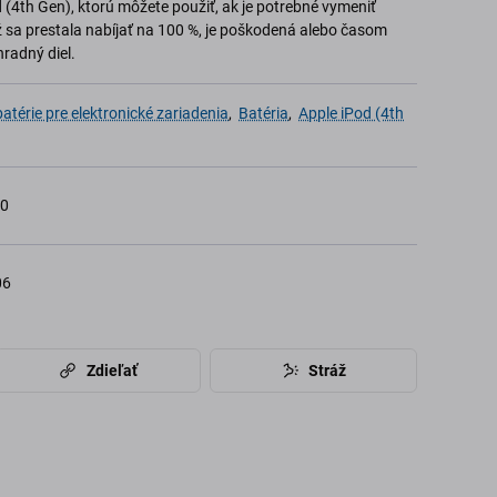
 (4th Gen), ktorú môžete použiť, ak je potrebné vymeniť
ž sa prestala nabíjať na 100 %, je poškodená alebo časom
radný diel.
térie pre elektronické zariadenia
,
Batéria
,
Apple iPod (4th
10
06
Zdieľať
Stráž