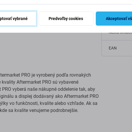
Kategória
Originalita
ptovať vybrané
Predvoľby cookies
Akceptovať v
Netto hmotn
EAN
ftermarket PRO je vyrobený podľa rovnakých
eje kvality Aftermarket PRO sú vybavené
t PRO vyberá naše nákupné oddelenie tak, aby
originálu a displej dodávaný ako Aftermarket PRO
ky vo funkčnosti, kvalite alebo vzhľade. Ak sa
, kde sa kvalite venujeme podrobnejšie.