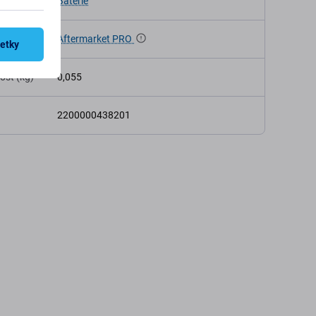
Batérie
Aftermarket PRO
šetky
osť (kg)
0,055
2200000438201