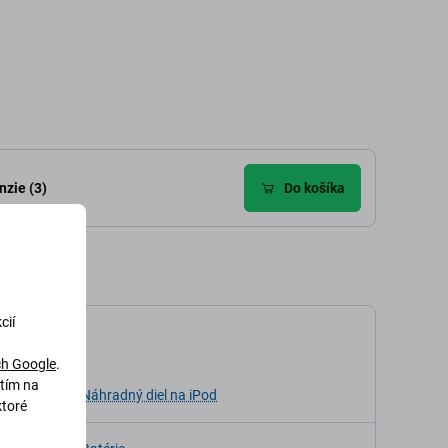
dať do košíka
Pridať do košíka
zie (3)
Do košíka
cií
kácia
h Google
.
utím na
ia
Náhradný diel na iPod
ktoré