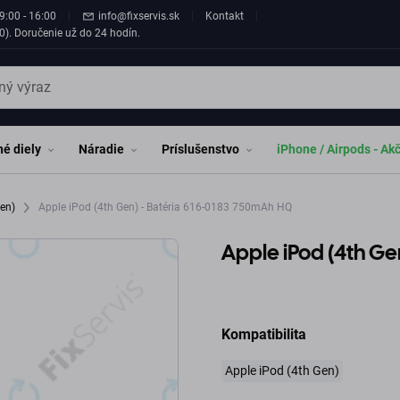
9:00 - 16:00
info@fixservis.sk
Kontakt
0). Doručenie už do 24 hodín.
é diely
Náradie
Príslušenstvo
iPhone / Airpods - Ak
Gen)
Apple iPod (4th Gen) - Batéria 616-0183 750mAh HQ
Apple iPod (4th Ge
Kompatibilita
Apple iPod (4th Gen)