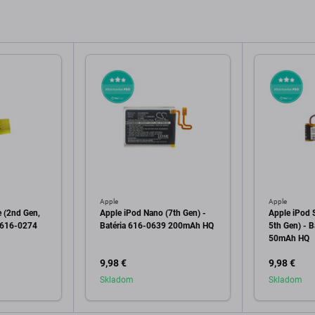
Apple
Apple
e (2nd Gen,
Apple iPod Nano (7th Gen) -
Apple iPod S
a 616-0274
Batéria 616-0639 200mAh HQ
5th Gen) - 
50mAh HQ
9,98 €
9,98 €
Skladom
Skladom