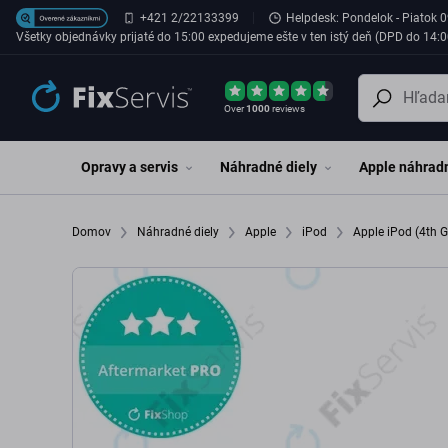
Preskočiť na hlavný obsah
+421 2/22133399
Helpdesk: Pondelok - Piatok 0
Všetky objednávky prijaté do 15:00 expedujeme ešte v ten istý deň (DPD do 14:0
Over
1000
reviews
Opravy a servis
Náhradné diely
Apple náhradn
Domov
Náhradné diely
Apple
iPod
Apple iPod (4th 