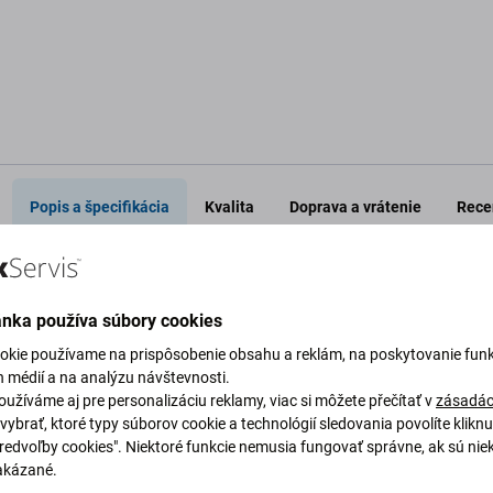
o košíka
Pridať do košíka
Pri
Popis a špecifikácia
Kvalita
Doprava a vrátenie
Recen
ánka používa súbory cookies
(4th Gen)
okie používame na prispôsobenie obsahu a reklám, na poskytovanie funk
Špecifi
h médií a na analýzu návštevnosti.
užíváme aj pre personalizáciu reklamy, viac si môžete přečítať v
zásadác
vybrať, ktoré typy súborov cookie a technológií sledovania povolíte klikn
a alebo stratila kapacitu, je potrebné ju vymeniť.
Typ zariaden
Predvoľby cookies". Niektoré funkcie nemusia fungovať správne, ak sú nie
akázané.