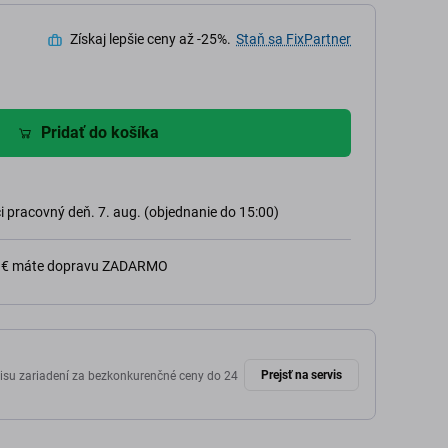
Získaj lepšie ceny až -25%.
Staň sa FixPartner
Pridať do košíka
 pracovný deň. 7. aug. (objednanie do 15:00)
0 € máte dopravu ZADARMO
Prejsť na servis
isu zariadení za bezkonkurenčné ceny do 24