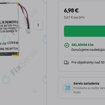
6,98 €
5,67 €
bez DPH
SKLADOM 4 ks
Doručujeme nasledujúci
Pre objednávky nad 5
Servis zariadenia
Ponúkame aj služby serv
hodín.