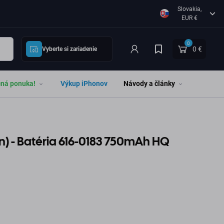
Slovakia,
EUR €
0
0 €
Vyberte si zariadenie
čná ponuka!
Výkup iPhonov
Návody a články
n) - Batéria 616-0183 750mAh HQ