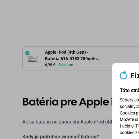
Pridať do košíka
Pridať d
Apple iPod (4th Gen) -
Batéria 616-0183 750mAh
HQ
6,98 €
Skladom
Táto str
Batéria pre Apple iPod 
Súbory co
sociálnyc
Cookies po
Môžete si 
Ak sa batéria na zariadení Apple iPod (4th Gen) nafúkl
tlačidlo "
cookies z
Kedy je potrebné vymeniť batériu?