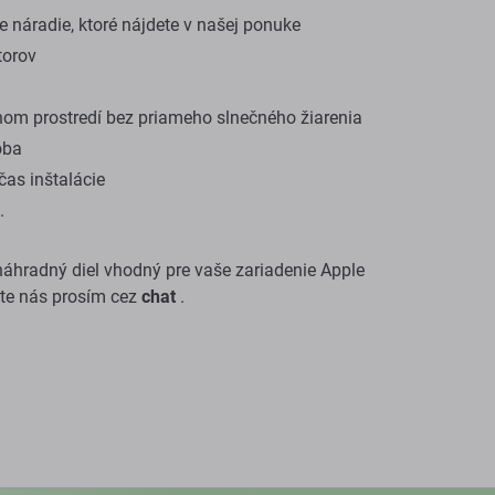
 náradie, ktoré nájdete v našej ponuke
torov
om prostredí bez priameho slnečného žiarenia
oba
as inštalácie
.
e náhradný diel vhodný pre vaše zariadenie Apple
jte nás prosím cez
chat
.