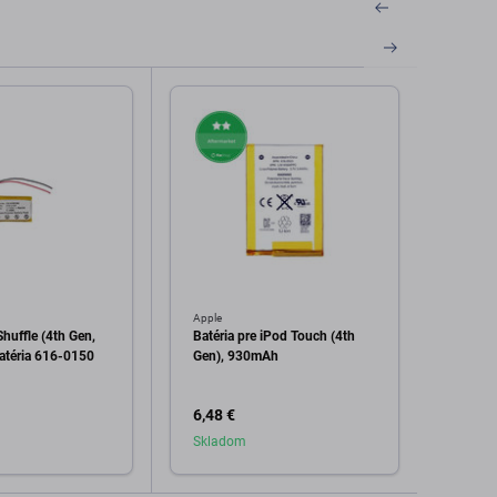
Apple
Apple
huffle (4th Gen,
Batéria pre iPod Touch (4th
Batéri
Batéria 616-0150
Gen), 930mAh
Gen),
6,48 €
5,98 
Skladom
Skla