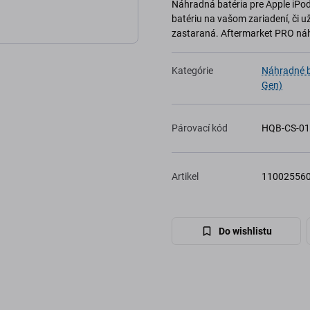
Náhradná batéria pre Apple iPod
batériu na vašom zariadení, či u
zastaraná. Aftermarket PRO náh
Kategórie
Náhradné ba
Gen)
Párovací kód
HQB-CS-0
Artikel
11002556
Do wishlistu