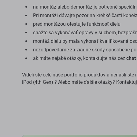
na montáž alebo demontáž je potrebné špeciálne
Pri montáži dávajte pozor na krehké časti konek
pred montážou otestujte funkčnosť dielu
snažte sa vykonávať opravy v suchom, bezprašn
montáž dielu by mala vykonať kvalifikovaná os
nezodpovedáme za žiadne škody spôsobené poč
ak máte nejaké otázky, kontaktujte nás cez
chat
Videli ste celé naše portfólio produktov a nenašli st
iPod (4th Gen) ? Alebo máte ďalšie otázky? Kontaktu