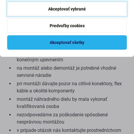
spracovaní alebo výkone.
Akceptovať vybrané
Montáž a odporúčania:
Predvoľby cookies
pred montážou odstráňte zvyšky pôvodného lepidla
Akceptovať všetky
a nečistoty
skontrolujte správne zarovnanie lišty pred jej
konečným upevnením
na montáž alebo demontáž je potrebné vhodné
servisné náradie
pri montáži dávajte pozor na citlivé konektory, flex
káble a okolité komponenty
montáž náhradného dielu by mala vykonať
kvalifikovaná osoba
nezodpovedáme za poškodenie spôsobené
nesprávnou montážou
v prípade otázok nás kontaktujte prostredníctvom