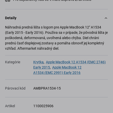
Detaily
Náhradná predná lišta s logom pre Apple MacBook 12" A1534
(Early 2015 - Early 2016). Používa sa v prípade, že pôvodná lišta je
poškodená, deformovaná, uvoľnená alebo chýba. Diel chráni
prednú časť displejovej zostavy a pomáha obnoviť jej kompletný
vzhľad. Aftermarket náhradný diel.
Kategórie
Krytka
,
Apple MacBook 12 A1534 (EMC 2746)
Early 2015
,
Apple MacBook 12
A1534 (EMC 2991) Early 2016
Párovací kód
AMBPRA1534-15
Artikel
1100025906