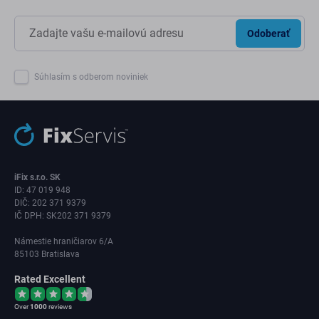
Odoberať
Súhlasím s odberom noviniek
iFix s.r.o. SK
ID: 47 019 948
DIČ: 202 371 9379
IČ DPH: SK202 371 9379
Námestie hraničiarov 6/A
85103 Bratislava
Rated Excellent
Over
1000
reviews