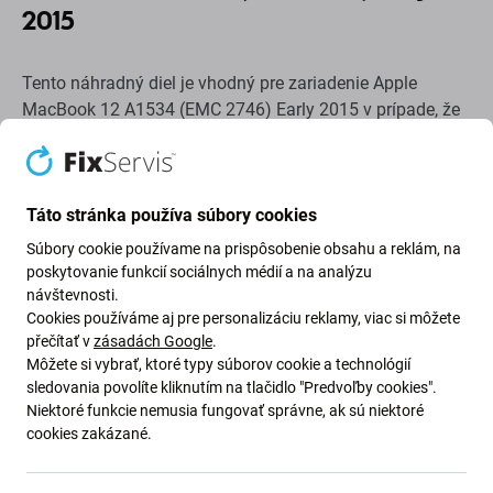
2015
Tento náhradný diel je vhodný pre zariadenie Apple
MacBook 12 A1534 (EMC 2746) Early 2015 v prípade, že
pôvodná lišta je poškodená, deformovaná, uvoľnená
alebo chýba. Je určený pre
Apple MacBook 12" A1534
(Early 2015 - Early 2016)
.
Táto stránka používa súbory cookies
Diel chráni prednú časť displejovej zostavy a pomáha
Súbory cookie používame na prispôsobenie obsahu a reklám, na
obnoviť jej kompletný vzhľad.
poskytovanie funkcií sociálnych médií a na analýzu
návštevnosti.
Kvalita náhradného dielu
Cookies používáme aj pre personalizáciu reklamy, viac si môžete
přečítať v
zásadách Google
.
Môžete si vybrať, ktoré typy súborov cookie a technológií
Aftermarket:
Tento náhradný diel vyrába tretia strana
sledovania povolíte kliknutím na tlačidlo "Predvoľby cookies".
ako alternatívu k pôvodnému komponentu. Je navrhnutý
Niektoré funkcie nemusia fungovať správne, ak sú niektoré
cookies zakázané.
tak, aby poskytoval správne osadenie a funkčnosť v
kompatibilnom zariadení. V porovnaní s originálnym
dielom sa môžu vyskytnúť menšie rozdiely vo vzhľade,