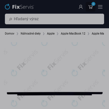
Preskočiť na hlavný obsah
0
Domov
Náhradné diely
Apple
Apple MacBook 12
Apple MacBo