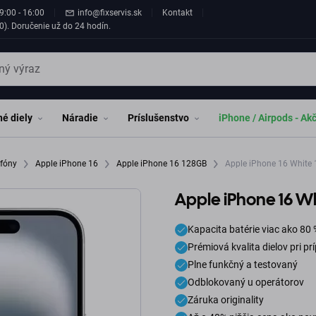
9:00 - 16:00
info@fixservis.sk
Kontakt
0). Doručenie už do 24 hodín.
é diely
Náradie
Príslušenstvo
iPhone / Airpods - Ak
efóny
Apple iPhone 16
Apple iPhone 16 128GB
Apple iPhone 16 White
Apple iPhone 16 W
Kapacita batérie viac ako 80 
Prémiová kvalita dielov pri p
Plne funkčný a testovaný
Odblokovaný u operátorov
Záruka originality