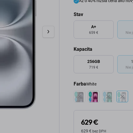
Až o 40% nižšia cena ako nov
Stav
A+
659 €
Nie 
Kapacita
256GB
719 €
Nie 
Farba
White
629 €
629 €
bez DPH