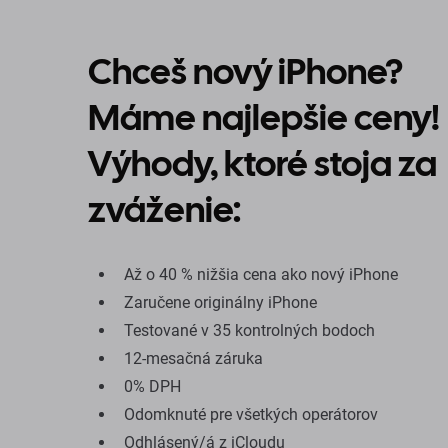
Chceš nový iPhone?
Máme najlepšie ceny!
Výhody, ktoré stoja za
zváženie:
Až o 40 % nižšia cena ako nový iPhone
Zaručene originálny iPhone
Testované v 35 kontrolných bodoch
12-mesačná záruka
0% DPH
Odomknuté pre všetkých operátorov
Odhlásený/á z iCloudu