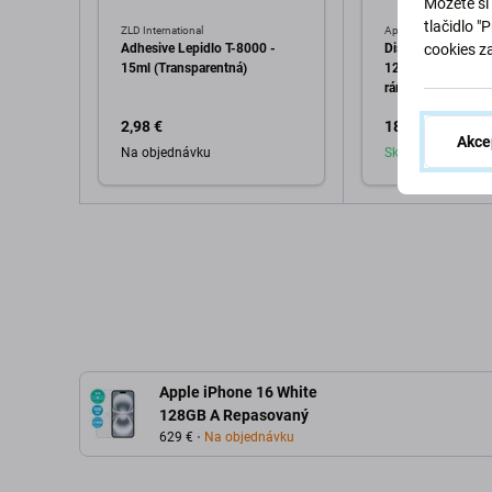
Môžete si 
tlačidlo "
ZLD International
Apple
Adhesive Lepidlo T-8000 -
Displej In-Cell HD
cookies z
15ml (Transparentná)
12, 12 Pro, Dotyko
rámom
2,98 €
18,98 €
Akce
Na objednávku
Skladom
Pridať do košíka
Pridať d
Apple iPhone 16 White
128GB A Repasovaný
629 €
Na objednávku