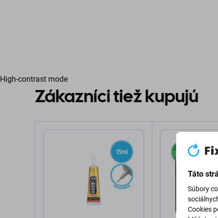
High-contrast mode
Zákazníci tiež kupujú
Táto str
Súbory co
sociálnyc
Cookies po