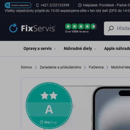
Preskočiť na hlavný obsah
+421 2/22133399
Helpdesk: Pondelok - Piatok 0
Všetky objednávky prijaté do 15:00 expedujeme ešte v ten istý deň (DPD do 14:0
Over
1000
reviews
Opravy a servis
Náhradné diely
Apple náhradn
Domov
Zariadenia a príslušenstvo
FixDevice
Mobilné tel