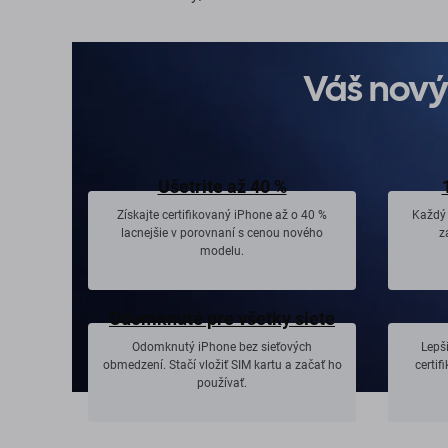
Váš nový 
Ušetrite až 40 %
Získajte certifikovaný iPhone až o 40 %
Každý
lacnejšie v porovnaní s cenou nového
z
modelu.
Odomknuté pre všetky siete
Odomknutý iPhone bez sieťových
Lepš
obmedzení. Stačí vložiť SIM kartu a začať ho
certi
používať.