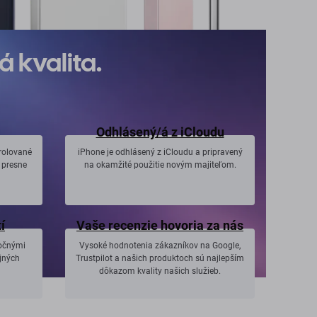
 kvalita.
Odhlásený/á z iCloudu
rolované
iPhone je odhlásený z iCloudu a pripravený
e presne
na okamžité použitie novým majiteľom.
í
Vaše recenzie hovoria za nás
ročnými
Vysoké hodnotenia zákazníkov na Google,
jných
Trustpilot a našich produktoch sú najlepším
dôkazom kvality našich služieb.