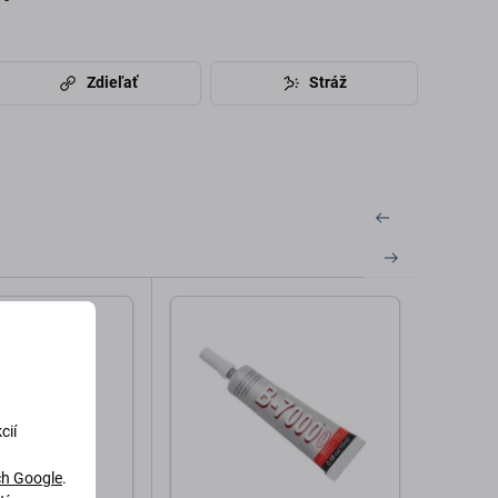
Zdieľať
Stráž
cií
h Google
.