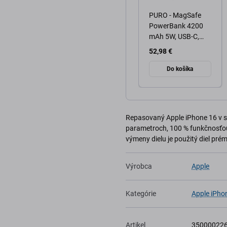
PURO - MagSafe
PowerBank 4200
mAh 5W, USB-C,
čierna
52,98 €
Do košíka
Repasovaný Apple iPhone 16 v s
parametroch, 100 % funkčnosťou
výmeny dielu je použitý diel prémi
Výrobca
Apple
Kategórie
Apple iPho
Artikel
35000022