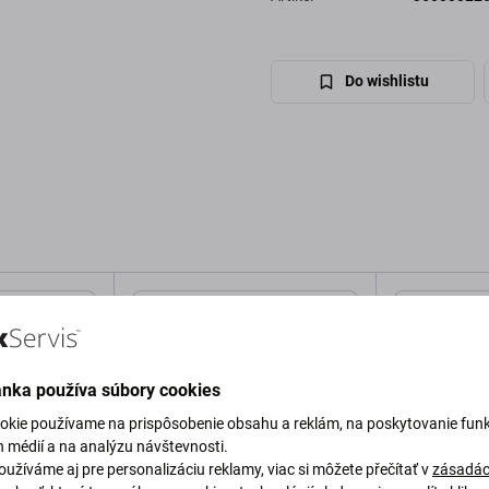
Do wishlistu
ánka používa súbory cookies
okie používame na prispôsobenie obsahu a reklám, na poskytovanie funk
h médií a na analýzu návštevnosti.
užíváme aj pre personalizáciu reklamy, viac si môžete přečítať v
zásadác