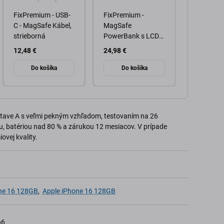
FixPremium - USB-
FixPremium -
Tvrdené 
C - MagSafe Kábel,
MagSafe
Eyecare s
strieborná
PowerBank s LCD
aplikátor
5000mAh, fialová
iPhone 1
12,48 €
24,98 €
33,98 €
Čierna,
PanzerGl
Do košíka
Do košíka
Do k
tave A s veľmi pekným vzhľadom, testovaním na 26
, batériou nad 80 % a zárukou 12 mesiacov. V prípade
ovej kvality.
ne 16 128GB
,
Apple iPhone 16 128GB
66