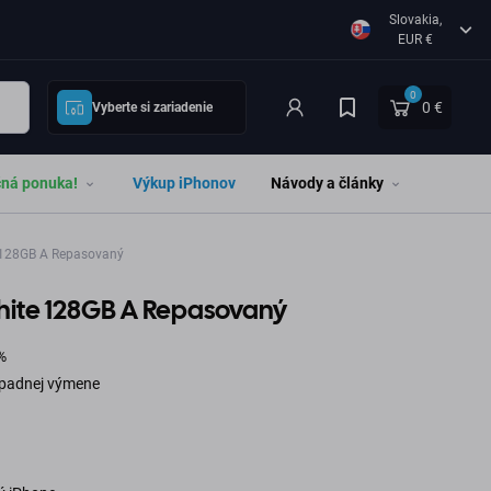
Slovakia,
EUR €
0
0 €
Vyberte si zariadenie
čná ponuka!
Výkup iPhonov
Návody a články
 128GB A Repasovaný
hite 128GB A Repasovaný
%
rípadnej výmene