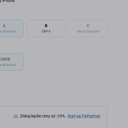
ý iPhone
A
B
C
je skladom
589 €
Nie je skladom
128GB
je skladom
Získaj lepšie ceny až -25%.
Staň sa FixPartner