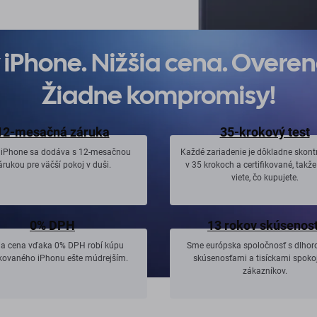
iPhone. Nižšia cena. Overená
Žiadne kompromisy!
12-mesačná záruka
35-krokový test
 iPhone sa dodáva s 12-mesačnou
Každé zariadenie je dôkladne skont
árukou pre väčší pokoj v duši.
v 35 krokoch a certifikované, takž
viete, čo kupujete.
0% DPH
13 rokov skúsenost
ia cena vďaka 0% DPH robí kúpu
Sme európska spoločnosť s dlho
fikovaného iPhonu ešte múdrejším.
skúsenosťami a tisíckami spoko
zákazníkov.