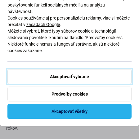
poskytovanie funkcií sociálnych médií a na analýzu
návštevnosti.
Cookies používáme aj pre personalizáciu reklamy, viac si môžete
přečítať v
zásadách Google
.
Ekológia na prvom mieste
Môžete si vybrať, ktoré typy súborov cookie a technológií
sledovania povolíte kliknutím na tlačidlo "Predvoľby cookies".
Niektoré funkcie nemusia fungovať správne, ak sú niektoré
Neustále zlepšujeme našu uhlíkovú stopu, aby sme
cookies zakázané.
chránili našu planétu. Prečítajte si viac o tom, ako
prispôsobujeme naše procesy, aby sme znížili našu stopu.
Viac o našej uhlíkovej stope
Akceptovať vybrané
Newsletter Fix
Predvoľby cookies
Prihláste sa na odber newslettera ohľadom zliav a noviniek z našej
Akceptovať všetky
ponuky.
Odoslaním tohto formulára potvrdzujem, že mám viac ako 16
rokov.