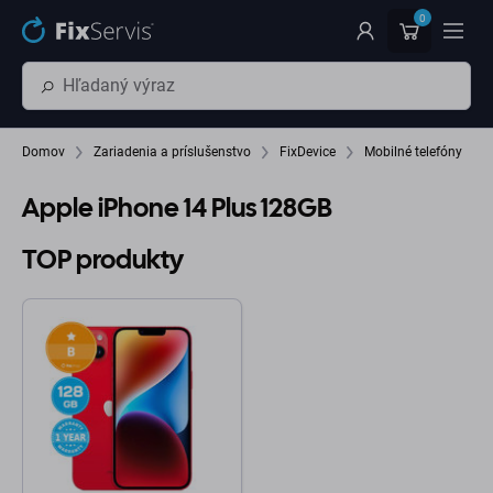
Preskočiť na hlavný obsah
0
Domov
Zariadenia a príslušenstvo
FixDevice
Mobilné telefóny
Apple iPhone 14 Plus 128GB
TOP produkty