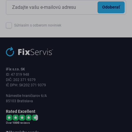
Odoberať
Súhlasím s odberom noviniek
iFix s.r.o. SK
ID: 47 019 948
DIČ: 202 371 9379
IČ DPH: SK202 371 9379
Námestie hraničiarov 6/A
85103 Bratislava
Rated Excellent
Over
1000
reviews