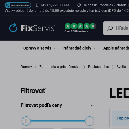
Preskočiť na hlavný obsah
+421 2/22133399
Helpdesk: Pondelok - Piatok 0
Všetky objednávky prijaté do 15:00 expedujeme ešte v ten istý deň (DPD do 14:0
Over
1000
reviews
Opravy a servis
Náhradné diely
Apple náhradn
Domov
Zariadenia a príslušenstvo
Príslušenstvo
Svetlá
LE
Filtrovať
Filtrovať podľa ceny
Top pr