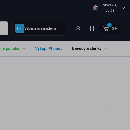
Slovakia,
EUR €
0
0 €
Vyberte si zariadenie
čná ponuka!
Výkup iPhonov
Návody a články