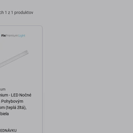
ch
1 z 1 produktov
ium
mium - LED Nočné
 s Pohybovým
m (teplá žltá),
 biela
JEDNÁVKU