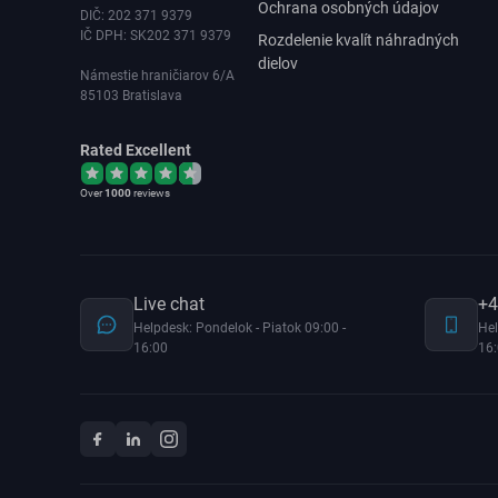
Ochrana osobných údajov
DIČ: 202 371 9379
IČ DPH: SK202 371 9379
Rozdelenie kvalít náhradných
dielov
Námestie hraničiarov 6/A
85103 Bratislava
Rated Excellent
Over
1000
reviews
Live chat
+4
Helpdesk: Pondelok - Piatok 09:00 -
Hel
16:00
16