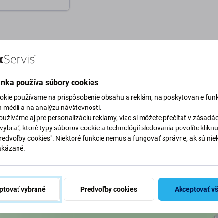
o košíka
ánka používa súbory cookies
okie používame na prispôsobenie obsahu a reklám, na poskytovanie funk
h médií a na analýzu návštevnosti.
užíváme aj pre personalizáciu reklamy, viac si môžete přečítať v
zásadác
vybrať, ktoré typy súborov cookie a technológií sledovania povolíte klikn
mieste
Predvoľby cookies". Niektoré funkcie nemusia fungovať správne, ak sú nie
akázané.
by sme chránili našu planétu.
 naše procesy, aby sme znížili
ptovať vybrané
Predvoľby cookies
Akceptovať v