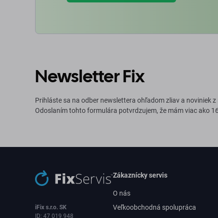
Newsletter Fix
Prihláste sa na odber newslettera ohľadom zliav a noviniek z
Odoslaním tohto formulára potvrdzujem, že mám viac ako 16
Zákaznícky servis
O nás
Veľkoobchodná spolupráca
iFix s.r.o. SK
ID: 47 019 948