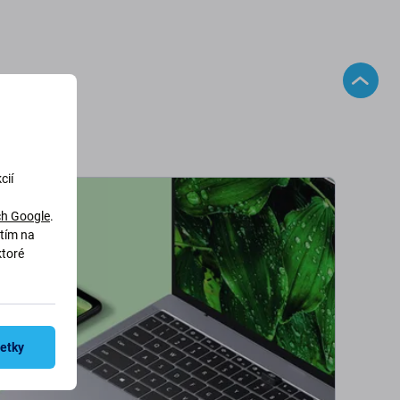
cií
h Google
.
utím na
ktoré
šetky