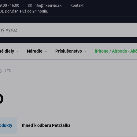
9:00 - 16:00
info@fixservis.sk
Kontakt
0). Doručenie už do 24 hodín.
é diely
Náradie
Príslušenstvo
iPhone / Airpods - Ak
LED
D
odukty
Ihneď k odberu Petržalka