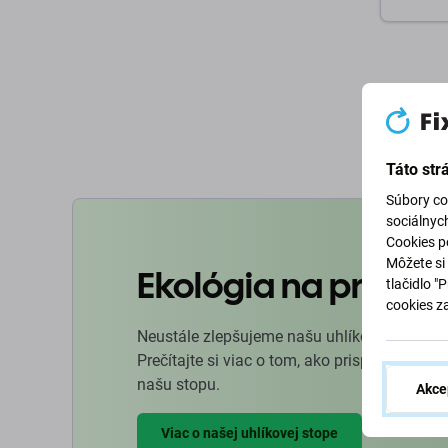
D
Táto str
Súbory co
sociálnyc
Cookies po
Môžete si 
Ekológia na prvom 
tlačidlo "
cookies z
Neustále zlepšujeme našu uhlíkovú stopu, a
Prečítajte si viac o tom, ako prispôsobujeme
našu stopu.
Akce
Viac o našej uhlíkovej stope