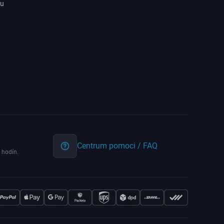
ru
Centrum pomoci / FAQ
 hodín.