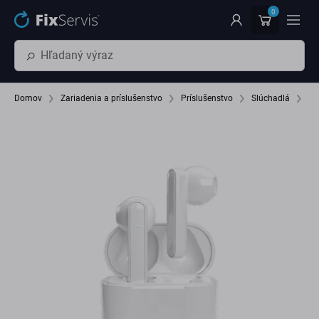
Preskočiť na hlavný obsah
0
Domov
Zariadenia a príslušenstvo
Príslušenstvo
Slúchadlá
Bl