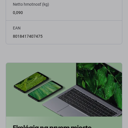
Netto hmotnosť (kg)
0,090
EAN
8018417407475
Ekológia na prvom mieste