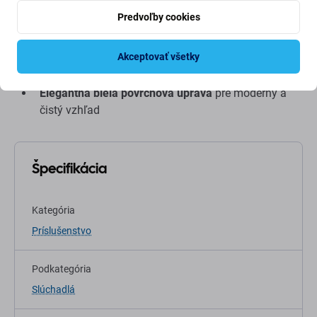
Ergonomický dizajn
pre bezpečné a pohodlné
Predvoľby cookies
nosenie
Dotykové ovládacie prvky
pre jednoduchú navigáciu
Akceptovať všetky
Dlhotrvajúca batéria
s rýchlonabíjacím puzdrom
Elegantná biela povrchová úprava
pre moderný a
čistý vzhľad
Špecifikácia
Kategória
Príslušenstvo
Podkategória
Slúchadlá