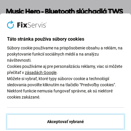
Music Hero - Bluetooth slúchadlá TWS
NUBOX, biele
Vychutnajte si čistý a pohlcujúci zvuk so slúchadlami
Táto stránka používa súbory cookies
Music Hero TWS NUBOX v elegantnej bielej farbe. Tieto
Súbory cookie používame na prispôsobenie obsahu a reklám, na
bezdrôtové slúchadlá sú navrhnuté pre celodenné
poskytovanie funkcií sociálnych médií a na analýzu
pohodlie a bezproblémové pripojenie. Kompaktné
návštevnosti.
nabíjacie puzdro predlžuje výdrž batérie, vďaka čomu sú
Cookies používáme aj pre personalizáciu reklamy, viac si môžete
ideálne na prácu, cvičenie a cestovanie. Ich štýlová biela
přečítať v
zásadách Google
.
Môžete si vybrať, ktoré typy súborov cookie a technológií
povrchová úprava zaisťuje elegantný, minimalistický
sledovania povolíte kliknutím na tlačidlo "Predvoľby cookies".
vzhľad a zároveň poskytuje špičkový zvukový výkon.
Niektoré funkcie nemusia fungovať správne, ak sú niektoré
cookies zakázané.
Kľúčové vlastnosti:
Technológia True Wireless Stereo (TWS)
pre
pohlcujúci posluchový zážitok
Akceptovať vybrané
Bluetooth 5.0
pre stabilné a rýchle pripojenie