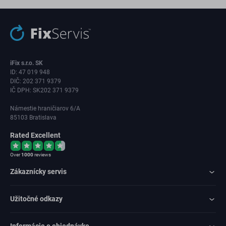
iFix s.r.o. SK
ID: 47 019 948
DIČ: 202 371 9379
IČ DPH: SK202 371 9379
Námestie hraničiarov 6/A
85103 Bratislava
Rated Excellent
Over
1000
reviews
Zákaznícky servis
Užitočné odkazy