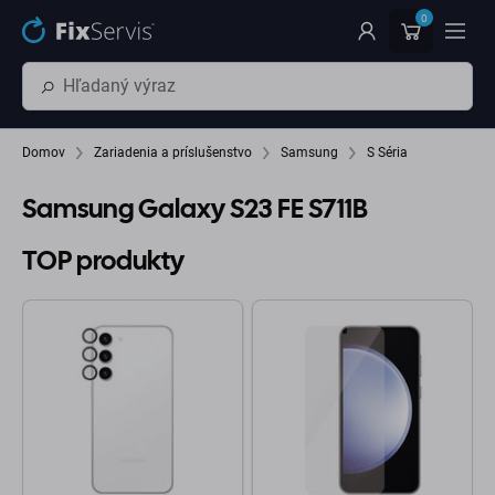
Preskočiť na hlavný obsah
0
Domov
Zariadenia a príslušenstvo
Samsung
S Séria
Samsung Galaxy S23 FE S711B
TOP produkty