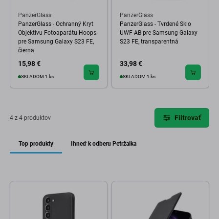
PanzerGlass
PanzerGlass
PanzerGlass - Ochranný Kryt
PanzerGlass - Tvrdené Sklo
Objektívu Fotoaparátu Hoops
UWF AB pre Samsung Galaxy
pre Samsung Galaxy S23 FE,
S23 FE, transparentná
čierna
15,98 €
33,98 €
SKLADOM 1 ks
SKLADOM 1 ks
Filtrovať
4 z 4 produktov
Top produkty
Ihneď k odberu Petržalka