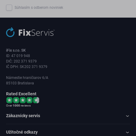
Súhlasím s odberom noviniek
iFix s.r.o. SK
ID: 47 019 948
DIČ: 202 371 9379
IČ DPH: SK202 371 9379
Námestie hraničiarov 6/A
85103 Bratislava
Rated Excellent
Over
1000
reviews
Zákaznícky servis
Užitočné odkazy