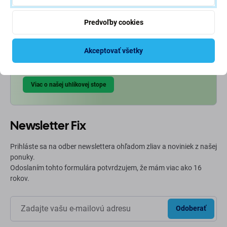
Ekológia na prvom mieste
Predvoľby cookies
Neustále zlepšujeme našu uhlíkovú stopu, aby sme
Akceptovať všetky
chránili našu planétu. Prečítajte si viac o tom, ako
prispôsobujeme naše procesy, aby sme znížili našu stopu.
Viac o našej uhlíkovej stope
Newsletter Fix
Prihláste sa na odber newslettera ohľadom zliav a noviniek z našej
ponuky.
Odoslaním tohto formulára potvrdzujem, že mám viac ako 16
rokov.
Odoberať