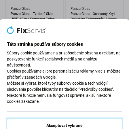
PanzerGlass
PanzerGlass
PanzerGlass - Tvrdené Sklo
PanzerGlass - Ochranný Kryt
UWF AB pre Samsung Galaxy
Objektívu Fotoaparátu Hoops
S23 FE, transparentná
pre Samsung Galaxy S23 FE,
čierna
33,98 €
15,98 €
Táto stránka používa súbory cookies
SKLADOM 1 ks
SKLADOM 1 ks
Súbory cookie používame na prispôsobenie obsahu a reklám, na
poskytovanie funkcií sociálnych médií a na analýzu
návštevnosti.
Cookies používáme aj pre personalizáciu reklamy, viac si môžete
přečítať v
zásadách Google
.
Môžete si vybrať, ktoré typy súborov cookie a technológií
sledovania povolíte kliknutím na tlačidlo "Predvoľby cookies".
Niektoré funkcie nemusia fungovať správne, ak sú niektoré
cookies zakázané.
Akceptovať vybrané