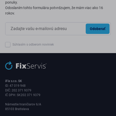
ponuky.
Odoslaním tohto formulára potvrdzujem, že mám viac ako 16
rokov.
Odoberať
Súhlasím s odberom noviniek
iFix s.r.o. SK
ID: 47 019 948
DIČ: 202 371 9379
IČ DPH: SK202 371 9379
Námestie hraničiarov 6/A
85103 Bratislava