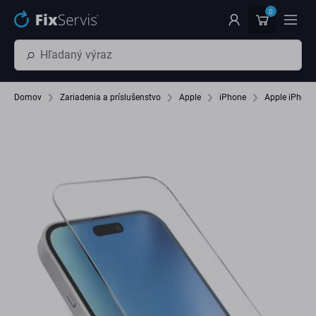
Preskočiť na hlavný obsah
0
Domov
Zariadenia a príslušenstvo
Apple
iPhone
Apple iPhone