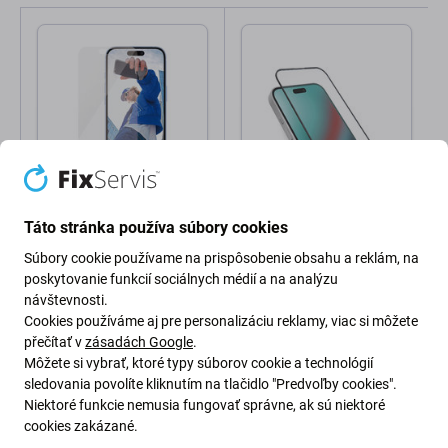
PanzerGlass
SBS
PanzerGlass - Tvrdené
SBS - Tvrdené Sklo Full
Táto stránka používa súbory cookies
Sklo pre iPhone 16,
Cover pre iPhone 16,
transparentná
čierna
Súbory cookie používame na prispôsobenie obsahu a reklám, na
poskytovanie funkcií sociálnych médií a na analýzu
26,98 €
18,98 €
návštevnosti.
Skladom
Skladom
Cookies používáme aj pre personalizáciu reklamy, viac si môžete
přečítať v
zásadách Google
.
Môžete si vybrať, ktoré typy súborov cookie a technológií
sledovania povolíte kliknutím na tlačidlo "Predvoľby cookies".
Niektoré funkcie nemusia fungovať správne, ak sú niektoré
cookies zakázané.