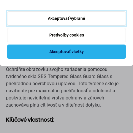
Popis a špecifikácia
Doprava a vrátenie
Akceptovať vybrané
Predvoľby cookies
SBS - Ochranné tvrdené sklo pre
iPhone 16, priehľadné
Akceptovať všetky
Ochráňte obrazovku svojho zariadenia pomocou
tvrdeného skla SBS Tempered Glass Guard Glass s
priehľadnou povrchovou úpravou. Toto tvrdené sklo je
navrhnuté pre maximálnu priehľadnosť a odolnosť a
poskytuje neviditeľnú vrstvu ochrany a zároveň
zachováva plnú citlivosť a viditeľnosť dotyku.
Kľúčové vlastnosti: