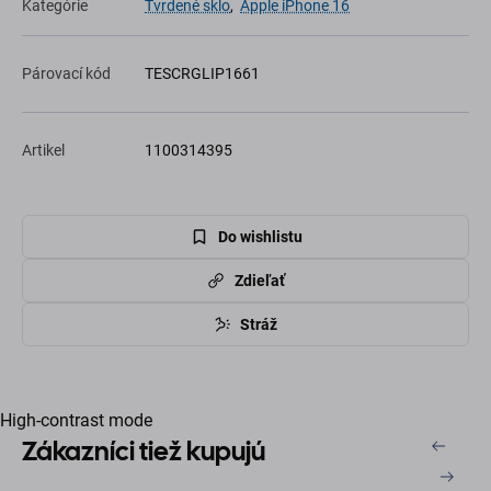
Kategórie
Tvrdené sklo
,
Apple iPhone 16
Párovací kód
TESCRGLIP1661
Artikel
1100314395
Do wishlistu
Zdieľať
Stráž
High-contrast mode
Zákazníci tiež kupujú