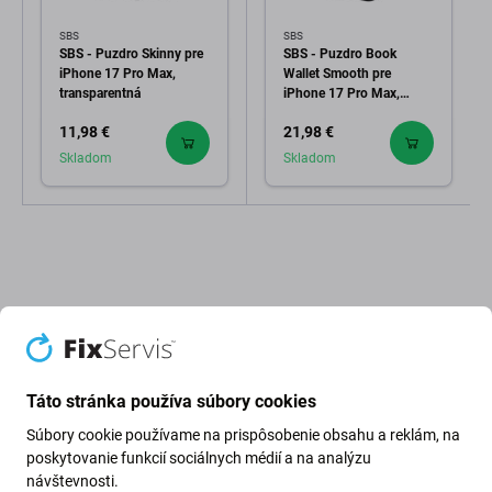
SBS
SBS
SBS - Puzdro Skinny pre
SBS - Puzdro Book
iPhone 17 Pro Max,
Wallet Smooth pre
transparentná
iPhone 17 Pro Max,
čierna
11,98 €
21,98 €
Skladom
Skladom
Popis a špecifikácia
Doprava a vrátenie
Táto stránka používa súbory cookies
Súbory cookie používame na prispôsobenie obsahu a reklám, na
poskytovanie funkcií sociálnych médií a na analýzu
Puzdro Devia Pino MagSafe pre
návštevnosti.