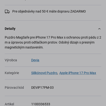
Pre objednávky nad 50 € máte dopravu ZADARMO
Detaily
Puzdro MagSafe pre iPhone 17 Pro Max s ochranou proti pádu z 2
m a úpravou proti odtlačkom prstov. Odolný dizajn s presným
magnetickým nastavením.
Výrobca
Devia
Kategórie
Silikónové Puzdro
,
Apple iPhone 17 Pro Max
Párovací kód
DEViP17PM-03
Artikel
1100336533