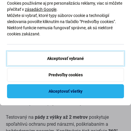
iPhone 17 Pro Max
Cookies používáme aj pre personalizáciu reklamy, viac si môžete
přečítať v
zásadách Google
.
Môžete si vybrať, ktoré typy súborov cookie a technológií
Puzdro Devia Pino MagSafe
ponúka dokonalú rovnováhu
sledovania povolíte kliknutím na tlačidlo "Predvoľby cookies".
medzi odolnosťou, funkčnosťou a moderným dizajnom
Niektoré funkcie nemusia fungovať správne, ak sú niektoré
pre váš
iPhone 17 Pro Max
. Kombinuje silnú ochranu so
cookies zakázané.
štýlovým povrchom a pohodlným každodenným
používaním.
Akceptovať vybrané
Vďaka integrovaným
magnetom MagSafe
zaisťuje
puzdro presné zarovnanie a stabilné upevnenie pre
bezdrôtové nabíjanie a príslušenstvo.
Predvoľby cookies
Puzdro je vyrobené z kombinácie
PC a TPU materiálov
so
Akceptovať všetky
špeciálnou povrchovou úpravou, ktorá je
odolná voči
odtlačkom prstov
a príjemná na dotyk.
Testovaný na
pády z výšky až 2 metrov
poskytuje
spoľahlivú ochranu pred nárazmi, poškriabaním a