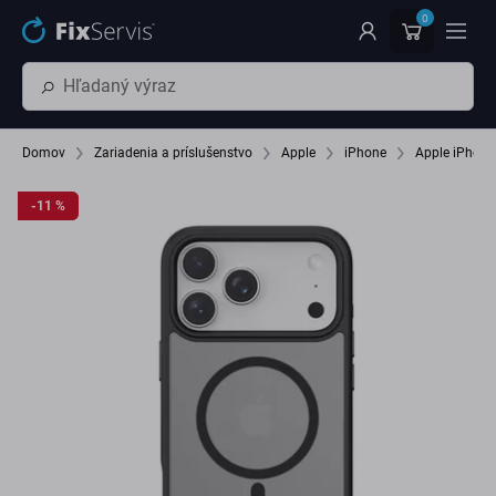
Preskočiť na hlavný obsah
0
Domov
Zariadenia a príslušenstvo
Apple
iPhone
Apple iPhone
-11 %
-11 %