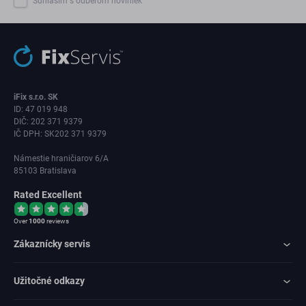
Súhlasím s odberom noviniek
iFix s.r.o. SK
ID: 47 019 948
DIČ: 202 371 9379
IČ DPH: SK202 371 9379
Námestie hraničiarov 6/A
85103 Bratislava
Rated Excellent
Over
1000
reviews
Zákaznícky servis
Užitočné odkazy