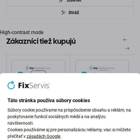
Stráž
High-contrast mode
Zákazníci tiež kupujú
Táto stránka používa súbory cookies
Súbory cookie používame na prispôsobenie obsahu a reklám, na
FixPremium
FixPremium
poskytovanie funkcií sociálnych médií a na analýzu
FixPremium FullCover
FixPremium Glass -
návštevnosti.
Glass - Tvrdené Sklo pre
Tvrdené Sklo pre iPhone
Cookies používáme aj pre personalizáciu reklamy, viac si môžete
iPhone 17 Pro Max
17 Pro Max
přečítať v
zásadách Google
.