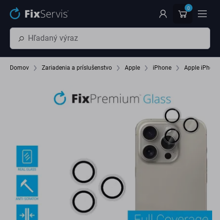
Preskočiť na hlavný obsah
0
Domov
Zariadenia a príslušenstvo
Apple
iPhone
Apple iPhone