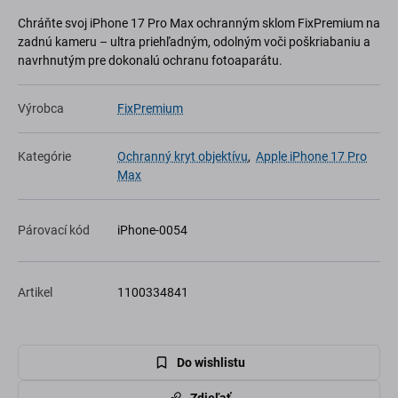
Chráňte svoj iPhone 17 Pro Max ochranným sklom FixPremium na
zadnú kameru – ultra priehľadným, odolným voči poškriabaniu a
navrhnutým pre dokonalú ochranu fotoaparátu.
Výrobca
FixPremium
Kategórie
Ochranný kryt objektívu
,
Apple iPhone 17 Pro
Max
Párovací kód
iPhone-0054
Artikel
1100334841
Do wishlistu
Zdieľať