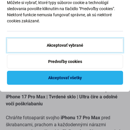
Môžete si vybrať, ktoré typy súborov cookie a technológií
4,98 €
2,99 €
sledovania povolíte kliknutím na tlačidlo "Predvoľby cookies".
Skladom
Skladom
Niektoré funkcie nemusia fungovať správne, ak sú niektoré
cookies zakázané.
Akceptovať vybrané
Predvoľby cookies
Popis a špecifikácia
Doprava a vrátenie
Akceptovať všetky
FixPremium – Ochranné sklo na zadnú kameru pre
iPhone 17 Pro Max | Tvrdené sklo | Ultra číre a odolné
voči poškriabaniu
Chráňte fotoaparát svojho
iPhonu 17 Pro Max
pred
škrabancami, prachom a každodennými nárazmi