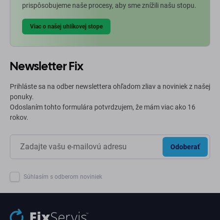
prispôsobujeme naše procesy, aby sme znížili našu stopu.
Viac o našej uhlíkovej stope
Newsletter Fix
Prihláste sa na odber newslettera ohľadom zliav a noviniek z našej
ponuky.
Odoslaním tohto formulára potvrdzujem, že mám viac ako 16
rokov.
Odoberať
Súhlasím s odberom noviniek