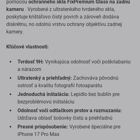
pomocou
ochranného skla FixPremium Glass na zadnú
kameru
. Vyrobené z ultratenkého tvrdeného skla,
poskytuje krištáľovo čistý povrch a zároveň dodáva
diskrétnu, no odolnú vrstvu ochrany objektívu zadnej
kamery.
Kľúčové vlastnosti:
Tvrdosť 9H:
Vynikajúca odolnosť voči poškriabaniu
a nárazom
Ultratenký a priehľadný:
Zachováva pôvodnú
ostrosť a kvalitu fotografií fotoaparátu
Jednoduchá inštalácia:
Lepidlo bez bublín pre
bezproblémovú inštaláciu
Odolnosť voči odtlačkom prstov a rozmazaniu:
Udržiava oblasť šošovky čistú a priehľadnú
Presné prispôsobenie:
Vyrobené špeciálne pre
iPhone 17 Pro Max