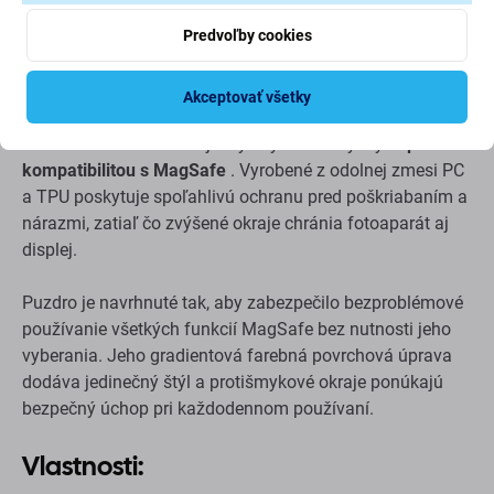
Predvoľby cookies
Popis a špecifikácia
Doprava a vrátenie
Akceptovať všetky
Puzdro PURO Gradient
je štýlový ochranný kryt s
plnou
kompatibilitou s MagSafe
. Vyrobené z odolnej zmesi PC
a TPU poskytuje spoľahlivú ochranu pred poškriabaním a
nárazmi, zatiaľ čo zvýšené okraje chránia fotoaparát aj
displej.
Puzdro je navrhnuté tak, aby zabezpečilo bezproblémové
používanie všetkých funkcií MagSafe bez nutnosti jeho
vyberania. Jeho gradientová farebná povrchová úprava
dodáva jedinečný štýl a protišmykové okraje ponúkajú
bezpečný úchop pri každodennom používaní.
Vlastnosti: