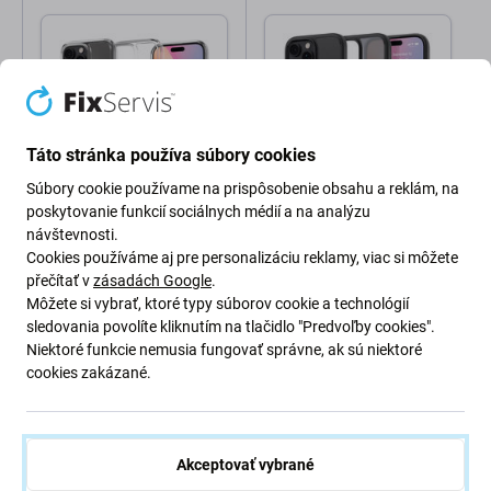
Táto stránka používa súbory cookies
Súbory cookie používame na prispôsobenie obsahu a reklám, na
poskytovanie funkcií sociálnych médií a na analýzu
Spigen
Spigen
Spigen - Puzdro Ultra
Spigen - Puzdro Ultra
návštevnosti.
Hybrid s MagSafe pre
Hybrid s MagSafe pre
Cookies používáme aj pre personalizáciu reklamy, viac si môžete
iPhone 16 Pro Max,
iPhone 16 Pro Max, frost
přečítať v
zásadách Google
.
čierna
black
Môžete si vybrať, ktoré typy súborov cookie a technológií
34,98 €
34,98 €
sledovania povolíte kliknutím na tlačidlo "Predvoľby cookies".
Skladom
Skladom
Niektoré funkcie nemusia fungovať správne, ak sú niektoré
cookies zakázané.
Akceptovať vybrané