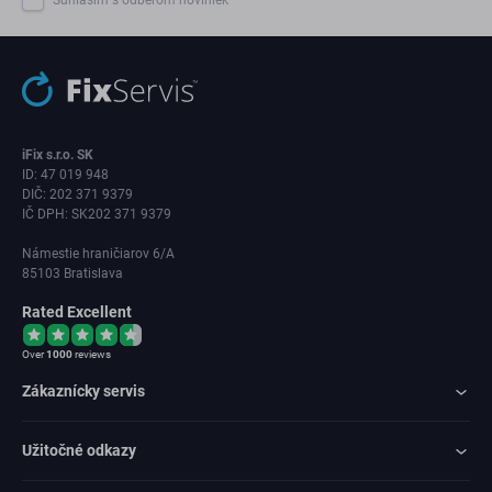
iFix s.r.o. SK
ID: 47 019 948
DIČ: 202 371 9379
IČ DPH: SK202 371 9379
Námestie hraničiarov 6/A
85103 Bratislava
Rated Excellent
Over
1000
reviews
Zákaznícky servis
Užitočné odkazy