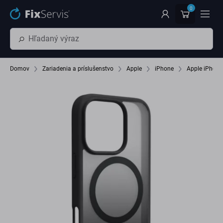
Preskočiť na hlavný obsah
0
Domov
Zariadenia a príslušenstvo
Apple
iPhone
Apple iPhone