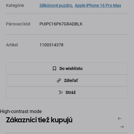
Kategórie
Silikónové puzdro
,
Apple iPhone 16 Pro Max
Párovací kód
PUIPC16P67GRADBLK
Artikel
1100314378
Do wishlistu
Zdieľať
Stráž
High-contrast mode
Zákazníci tiež kupujú