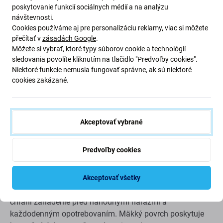
poskytovanie funkcií sociálnych médií a na analýzu
návštevnosti.
Popis a špecifikácia
Doprava a vrátenie
Cookies používáme aj pre personalizáciu reklamy, viac si môžete
přečítať v
zásadách Google
.
Môžete si vybrať, ktoré typy súborov cookie a technológií
Ochranné puzdro SBS Instinct
sledovania povolíte kliknutím na tlačidlo "Predvoľby cookies".
Niektoré funkcie nemusia fungovať správne, ak sú niektoré
cookies zakázané.
Puzdro SBS Instinct kombinuje každodennú ochranu s
čistým a moderným dizajnom. Vyrobené z vysoko
kvalitného TPU, chráni vaše zariadenie pred škrabancami,
Akceptovať vybrané
nárazmi a menšími pádmi a zároveň si zachováva tenký
a pohodlný strih.
Predvoľby cookies
Odolný a flexibilný materiál
Akceptovať všetky
Flexibilná konštrukcia z TPU účinne absorbuje nárazy a
chráni zariadenie pred náhodnými nárazmi a
každodenným opotrebovaním. Mäkký povrch poskytuje