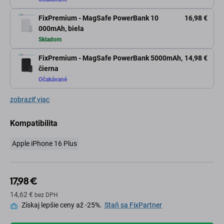
FixPremium - MagSafe PowerBank 10
16,98 €
000mAh, biela
Skladom
FixPremium - MagSafe PowerBank 5000mAh,
14,98 €
čierna
Očakávané
zobraziť viac
Kompatibilita
Apple iPhone 16 Plus
17,98 €
14,62 €
bez DPH
Získaj lepšie ceny až -25%.
Staň sa FixPartner