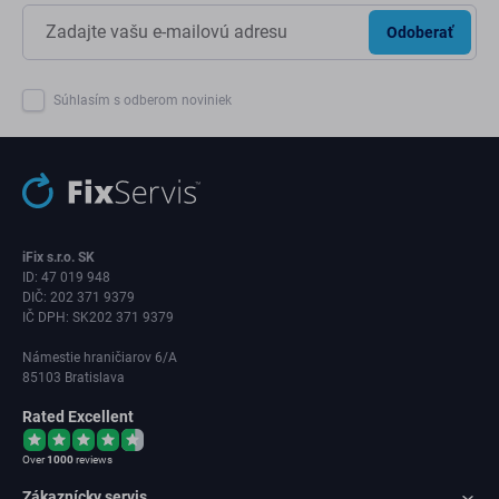
Odoberať
Súhlasím s odberom noviniek
iFix s.r.o. SK
ID: 47 019 948
DIČ: 202 371 9379
IČ DPH: SK202 371 9379
Námestie hraničiarov 6/A
85103 Bratislava
Rated Excellent
Over
1000
reviews
Zákaznícky servis