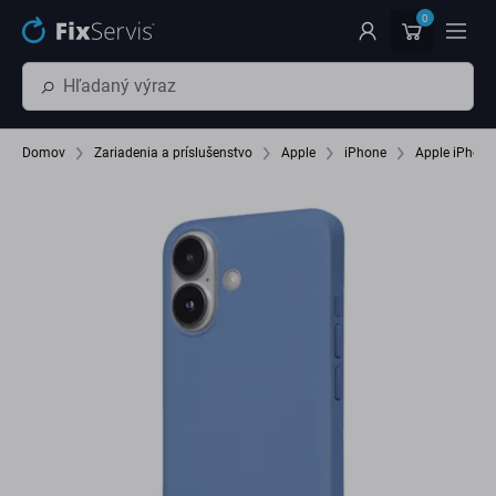
Preskočiť na hlavný obsah
0
Domov
Zariadenia a príslušenstvo
Apple
iPhone
Apple iPhone