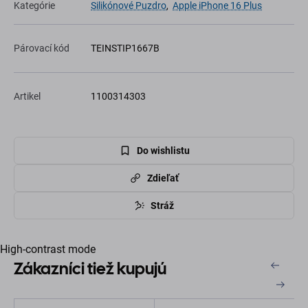
Kategórie
Silikónové Puzdro
,
Apple iPhone 16 Plus
Párovací kód
TEINSTIP1667B
Artikel
1100314303
Do wishlistu
Zdieľať
Stráž
High-contrast mode
Zákazníci tiež kupujú