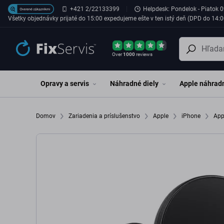
Preskočiť na hlavný obsah
+421 2/22133399
Helpdesk: Pondelok - Piatok 0
Všetky objednávky prijaté do 15:00 expedujeme ešte v ten istý deň (DPD do 14:0
Over
1000
reviews
Opravy a servis
Náhradné diely
Apple náhradn
Domov
Zariadenia a príslušenstvo
Apple
iPhone
App