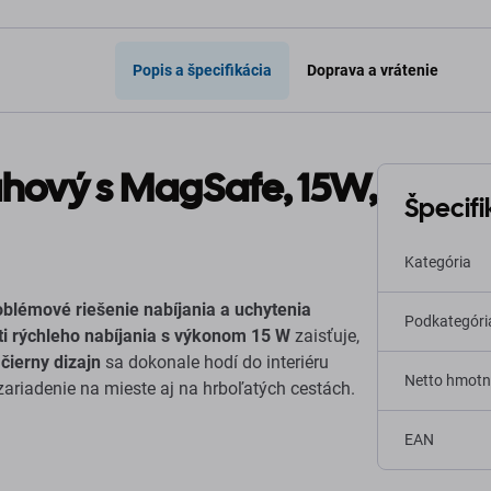
Popis a špecifikácia
Doprava a vrátenie
ruhový s MagSafe, 15W,
Špecifi
Kategória
blémové riešenie nabíjania a uchytenia
Podkategóri
i rýchleho nabíjania s výkonom 15 W
zaisťuje,
čierny dizajn
sa dokonale hodí do interiéru
Netto hmotn
zariadenie na mieste aj na hrboľatých cestách.
EAN