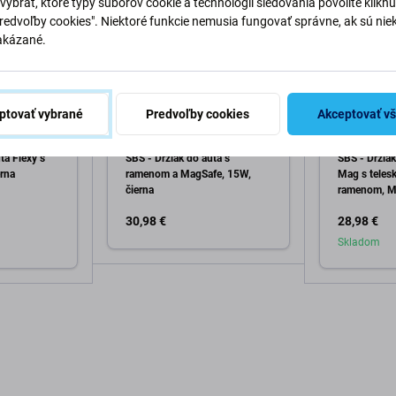
vybrať, ktoré typy súborov cookie a technológií sledovania povolíte klikn
Predvoľby cookies". Niektoré funkcie nemusia fungovať správne, ak sú nie
akázané.
ptovať vybrané
Predvoľby cookies
Akceptovať v
SBS
SBS
ta Flexy s
SBS - Držiak do auta s
SBS - Držiak
rna
ramenom a MagSafe, 15W,
Mag s teles
čierna
ramenom, Ma
30,98 €
28,98 €
Skladom
Pridať do košíka
o košíka
Pri