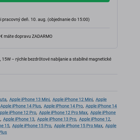
 pracovný deň. 10. aug. (objednanie do 15:00)
0 € máte dopravu ZADARMO
, 15W – rýchle bezdrôtové nabíjanie a stabilné magnetické
Auta
,
Apple iPhone 13 Mini
,
Apple iPhone 12 Mini
,
Apple
,
Apple iPhone 14 Plus
,
Apple iPhone 14 Pro
,
Apple iPhone 14
pple iPhone 12 Pro
,
Apple iPhone 12 Pro Max
,
Apple iPhone
x
,
Apple iPhone 13
,
Apple iPhone 13 Pro
,
Apple iPhone 12
,
ne 15
,
Apple iPhone 15 Pro
,
Apple iPhone 15 Pro Max
,
Apple
Plus