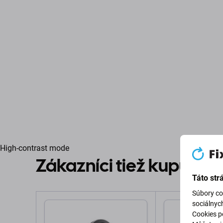
High-contrast mode
Zákazníci tiež kupujú
Táto str
Súbory co
sociálnyc
Cookies po