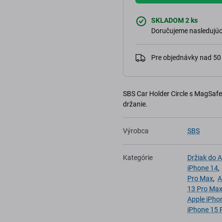
SKLADOM 2 ks
Doručujeme nasledujúci
Pre objednávky nad 5
SBS Car Holder Circle s MagSafe
držanie.
Výrobca
SBS
Kategórie
Držiak do 
iPhone 14
Pro Max
,
A
13 Pro Ma
Apple iPho
iPhone 15 