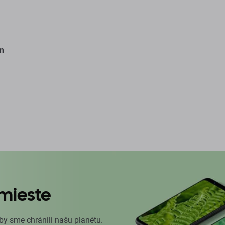
m
mieste
by sme chránili našu planétu.