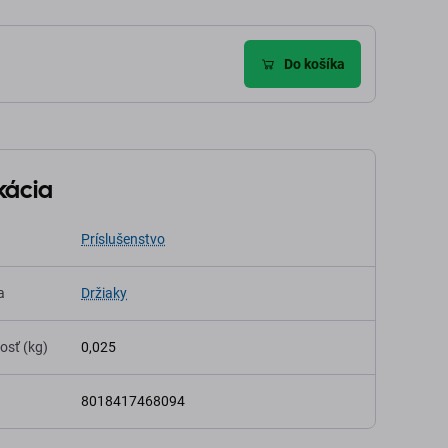
Do košíka
kácia
Príslušenstvo
a
Držiaky
osť (kg)
0,025
8018417468094