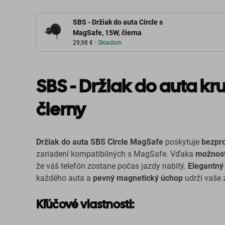
SBS - Držiak do auta Circle s
MagSafe, 15W, čierna
29,98 €
Skladom
SBS - Držiak do auta k
čierny
Držiak do auta SBS Circle MagSafe
poskytuje
bezpro
zariadení kompatibilných s MagSafe. Vďaka
možnost
že váš telefón zostane počas jazdy nabitý.
Elegantný 
každého auta a
pevný magnetický úchop
udrží vaše 
Kľúčové vlastnosti: