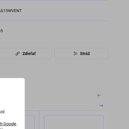
AG15WVENT
85
Zdieľať
Stráž
cií
h Google
.