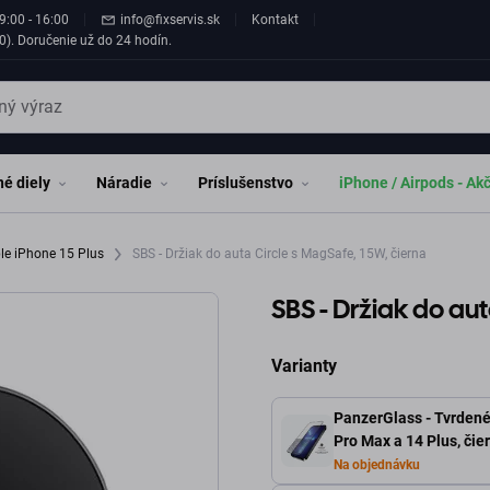
9:00 - 16:00
info@fixservis.sk
Kontakt
0). Doručenie už do 24 hodín.
é diely
Náradie
Príslušenstvo
iPhone / Airpods - Ak
le iPhone 15 Plus
SBS - Držiak do auta Circle s MagSafe, 15W, čierna
SBS - Držiak do aut
Varianty
PanzerGlass - Tvrdené
Pro Max a 14 Plus, čie
Na objednávku