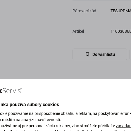
Párovací kód
TESUPPM
Artikel
11003086
Do wishlistu
ánka používa súbory cookies
okie používame na prispôsobenie obsahu a reklám, na poskytovanie funk
h médií a na analýzu návštevnosti.
užíváme aj pre personalizáciu reklamy, viac si môžete přečítať v
zásadác