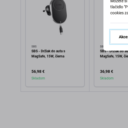
Môžete si 
tlačidlo "
cookies z
Akce
SBS
SBS
SBS - Držiak do auta s
SBS - Držiak do au
MagSafe, 15W, čierna
MagSafe, 15W, čie
56,98 €
36,98 €
Skladom
Skladom
Pridať do košíka
Pridať d