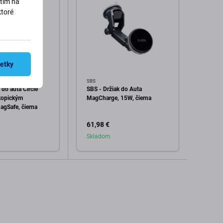
utím na
ktoré
šetky
SBS
SBS
 do auta Circle
SBS - Držiak do Auta
SBS - 
kopickým
MagCharge, 15W, čierna
Circl
gSafe, čierna
61,98 €
18,98
Skladom
Skla
dať do košíka
Pridať do košíka