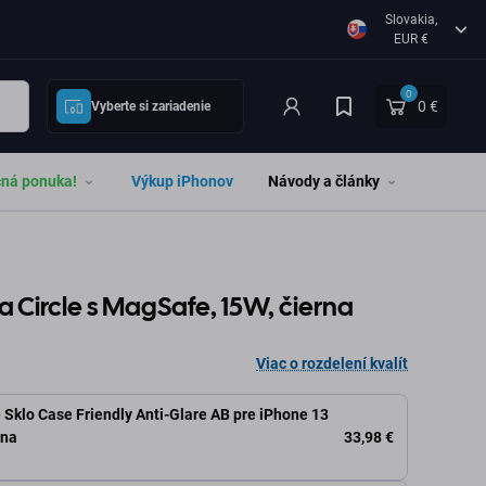
Slovakia,
EUR €
0
0 €
Vyberte si zariadenie
čná ponuka!
Výkup iPhonov
Návody a články
a Circle s MagSafe, 15W, čierna
Viac o rozdelení kvalít
 Sklo Case Friendly Anti-Glare AB pre iPhone 13
33,98 €
rna