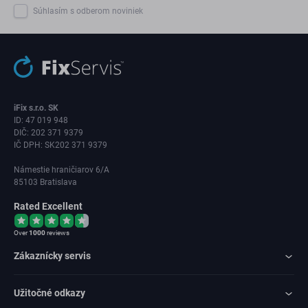
Súhlasím s odberom noviniek
iFix s.r.o. SK
ID: 47 019 948
DIČ: 202 371 9379
IČ DPH: SK202 371 9379
Námestie hraničiarov 6/A
85103 Bratislava
Rated Excellent
Over
1000
reviews
Zákaznícky servis
Užitočné odkazy