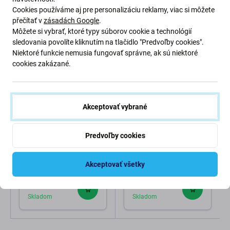
High-contrast mode
Cookies používáme aj pre personalizáciu reklamy, viac si môžete
Zákazníci tiež kupujú
přečítať v
zásadách Google
.
Môžete si vybrať, ktoré typy súborov cookie a technológií
sledovania povolíte kliknutím na tlačidlo "Predvoľby cookies".
Niektoré funkcie nemusia fungovať správne, ak sú niektoré
cookies zakázané.
Akceptovať vybrané
Predvoľby cookies
FixPremium
FixPremium
FixPremium - Puzdro
FixPremium - Puzdro
Clear pre iPhone 14 Pro,
Clear pre iPhone 14 Pro,
Akceptovať všetky
transparentná
oranžová
0,99 €
0,99 €
Skladom
Skladom