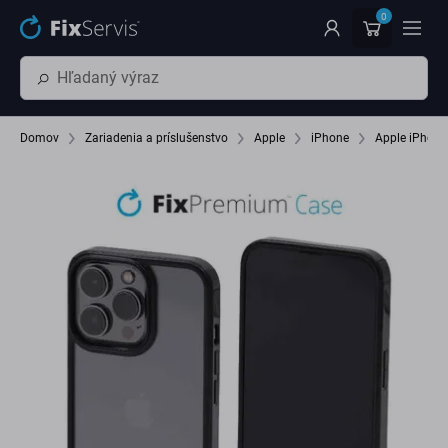
Preskočiť na hlavný obsah
0
Domov
Zariadenia a príslušenstvo
Apple
iPhone
Apple iPhone