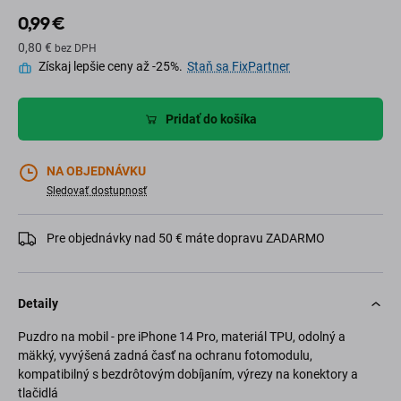
0,99 €
0,80 €
bez DPH
Získaj lepšie ceny až -25%.
Staň sa FixPartner
Pridať do košíka
NA OBJEDNÁVKU
Sledovať dostupnosť
Pre objednávky nad 50 € máte dopravu ZADARMO
Detaily
Puzdro na mobil - pre iPhone 14 Pro, materiál TPU, odolný a
mäkký, vyvýšená zadná časť na ochranu fotomodulu,
kompatibilný s bezdrôtovým dobíjaním, výrezy na konektory a
tlačidlá