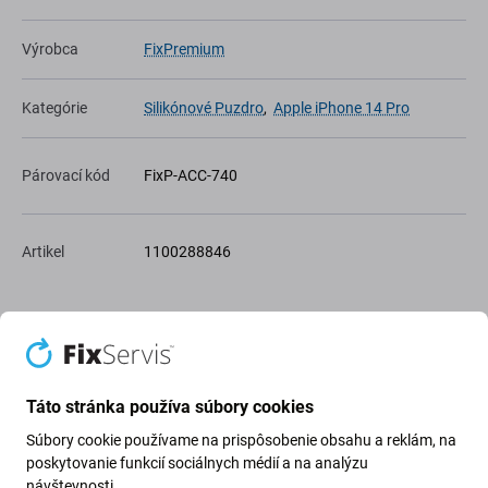
Výrobca
FixPremium
Kategórie
Silikónové Puzdro
,
Apple iPhone 14 Pro
Párovací kód
FixP-ACC-740
Artikel
1100288846
Do wishlistu
Zdieľať
Táto stránka používa súbory cookies
Stráž
Súbory cookie používame na prispôsobenie obsahu a reklám, na
poskytovanie funkcií sociálnych médií a na analýzu
návštevnosti.