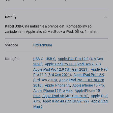
Detaily
Kábel USB-C na nabíjanie a prenos dát. Kompatibilný so
zariadeniami Apple, ako sú MacBook a iPad. Dĺžka: 1 meter.
Výrobca
FixPremium
Kategórie
USB-C - USB-C
,
Apple iPad Pro 12.9 (4th Gen
2020)
,
Apple iPad Pro 11.0 (2nd Gen 2020)
,
Apple iPad Pro 12.9 (5th Gen 2021)
,
Apple iPad
Pro 11.0 (3rd Gen 2021)
,
Apple iPad Pro 12.9
(3rd Gen 2018)
,
Apple iPad Pro 11.0 (1st Gen
2018)
,
Apple iPhone 15
,
Apple iPhone 15 Pro
,
Apple iPhone 15 Pro Max
,
Apple iPhone 15
Plus
,
Apple iPad Air (4th Gen 2020)
,
Apple iPad
Air 2
,
Apple iPad Air (5th Gen 2022)
,
Apple iPad
Mini 6