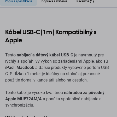
Popis a špecifikácia
Doprava a vrátenie
Recenzie (1)
Kábel USB-C | 1 m | Kompatibilný s
Apple
Tento
nabíjací a dátový kábel USB-C
je navrhnutý pre
rýchly a spoľahlivý výkon so zariadeniami Apple, ako sú
iPad
,
MacBook
a ďalšie produkty vybavené portom USB-
C. S dĺžkou 1 meter je ideálny na stolné aj prenosné
použitie doma, v kancelárii alebo na cestách.
Tento kábel je vysoko kvalitnou
náhradou za pôvodný
Apple MUF72AM/A
a ponúka spoľahlivé nabíjanie a
synchronizáciu.