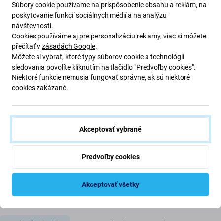
Súbory cookie používame na prispôsobenie obsahu a reklám, na
poskytovanie funkcií sociálnych médií a na analýzu
návštevnosti.
Cookies používáme aj pre personalizáciu reklamy, viac si môžete
přečítať v
zásadách Google
.
Môžete si vybrať, ktoré typy súborov cookie a technológií
sledovania povolíte kliknutím na tlačidlo "Predvoľby cookies".
FixPremium
FixPremium
Niektoré funkcie nemusia fungovať správne, ak sú niektoré
USB-C / USB-C kábel, 2
USB-C / USB-C kábel, 2
cookies zakázané.
m, kompatibilný s Apple
m, kompatibilný s Apple,
bulk
9,98 €
9,98 €
Skladom
Skladom
Akceptovať vybrané
Predvoľby cookies
Akceptovať všetky