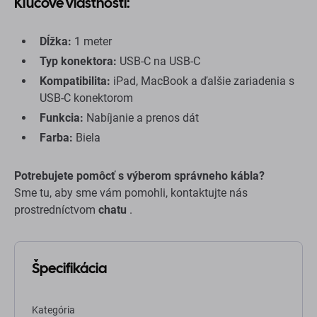
Kľúčové vlastnosti:
Dĺžka:
1 meter
Typ konektora:
USB-C na USB-C
Kompatibilita:
iPad, MacBook a ďalšie zariadenia s
USB-C konektorom
Funkcia:
Nabíjanie a prenos dát
Farba:
Biela
Potrebujete pomôcť s výberom správneho kábla?
Sme tu, aby sme vám pomohli, kontaktujte nás
prostredníctvom
chatu
.
Špecifikácia
Kategória