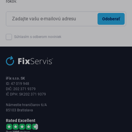
rokov.
Odoberať
Súhlasím s odberom noviniek
iFix s.r.o. SK
ID: 47 019 948
DIČ: 202 371 9379
IČ DPH: SK202 371 9379
Námestie hraničiarov 6/A
85103 Bratislava
Rated Excellent
Over
1000
reviews