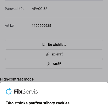
Párovací kód
APACC-32
Artikel
1100209635
Do wishlistu
Zdieľať
Stráž
High-contrast mode
Zákazníci tiež kupujú
Táto stránka používa súbory cookies