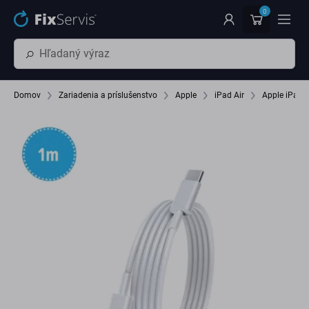
Preskočiť na hlavný obsah
0
Domov
Zariadenia a príslušenstvo
Apple
iPad Air
Apple iPad A