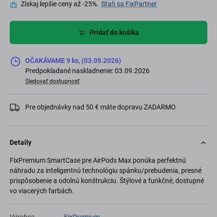
Získaj lepšie ceny až -25%.
Staň sa FixPartner
Pridať do košíka
OČAKÁVAME 9 ks, (03.09.2026)
Predpokladané naskladnenie: 03.09.2026
Sledovať dostupnosť
Pre objednávky nad 50 € máte dopravu ZADARMO
Detaily
FixPremium SmartCase pre AirPods Max ponúka perfektnú
náhradu za inteligentnú technológiu spánku/prebudenia, presné
prispôsobenie a odolnú konštrukciu. Štýlové a funkčné, dostupné
vo viacerých farbách.