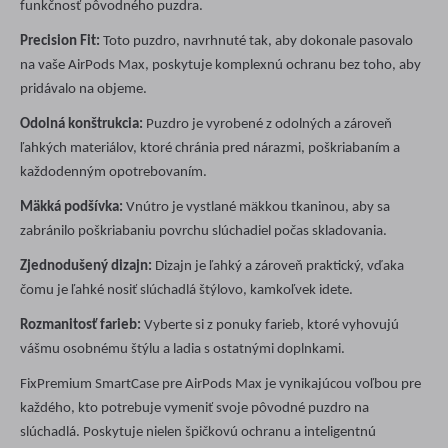
funkčnosť pôvodného puzdra.
Precision Fit:
Toto puzdro, navrhnuté tak, aby dokonale pasovalo
na vaše AirPods Max, poskytuje komplexnú ochranu bez toho, aby
pridávalo na objeme.
Odolná konštrukcia:
Puzdro je vyrobené z odolných a zároveň
ľahkých materiálov, ktoré chránia pred nárazmi, poškriabaním a
každodenným opotrebovaním.
Mäkká podšívka:
Vnútro je vystlané mäkkou tkaninou, aby sa
zabránilo poškriabaniu povrchu slúchadiel počas skladovania.
Zjednodušený dizajn:
Dizajn je ľahký a zároveň praktický, vďaka
čomu je ľahké nosiť slúchadlá štýlovo, kamkoľvek idete.
Rozmanitosť farieb:
Vyberte si z ponuky farieb, ktoré vyhovujú
vášmu osobnému štýlu a ladia s ostatnými doplnkami.
FixPremium SmartCase pre AirPods Max je vynikajúcou voľbou pre
každého, kto potrebuje vymeniť svoje pôvodné puzdro na
slúchadlá. Poskytuje nielen špičkovú ochranu a inteligentnú