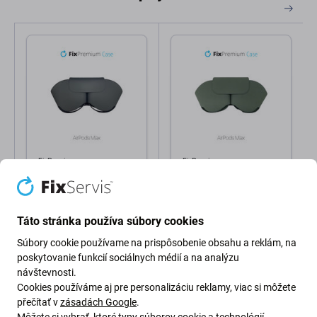
FixPremium
FixPremium
FixPremium - SmartCase
FixPremium - SmartCase
pre AirPods Max, čierna
pre AirPods Max, zelená
Táto stránka používa súbory cookies
19,98 €
19,98 €
Skladom
Skladom
Súbory cookie používame na prispôsobenie obsahu a reklám, na
poskytovanie funkcií sociálnych médií a na analýzu
návštevnosti.
Cookies používáme aj pre personalizáciu reklamy, viac si môžete
přečítať v
zásadách Google
.
Môžete si vybrať, ktoré typy súborov cookie a technológií