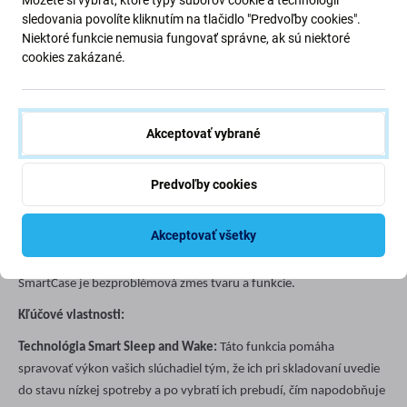
sledovania povolíte kliknutím na tlačidlo "Predvoľby cookies".
Niektoré funkcie nemusia fungovať správne, ak sú niektoré
cookies zakázané.
Popis a špecifikácia
Doprava a vrátenie
Akceptovať vybrané
Ak hľadáte náhradu za stratené alebo poškodené puzdro na
slúchadlá, FixPremium SmartCase pre AirPods Max ponúka
Predvoľby cookies
dokonalé riešenie. Toto puzdro je navrhnuté tak, aby chránilo vaše
slúchadlá a zároveň zachovalo kľúčové funkcie nevyhnutné na
Akceptovať všetky
predĺženie životnosti batérie a zabezpečenie robustnej ochrany.
Elegantne navrhnutý a vyrobený z vysokokvalitných materiálov,
SmartCase je bezproblémová zmes tvaru a funkcie.
Kľúčové vlastnosti:
Technológia Smart Sleep and Wake:
Táto funkcia pomáha
spravovať výkon vašich slúchadiel tým, že ich pri skladovaní uvedie
do stavu nízkej spotreby a po vybratí ich prebudí, čím napodobňuje