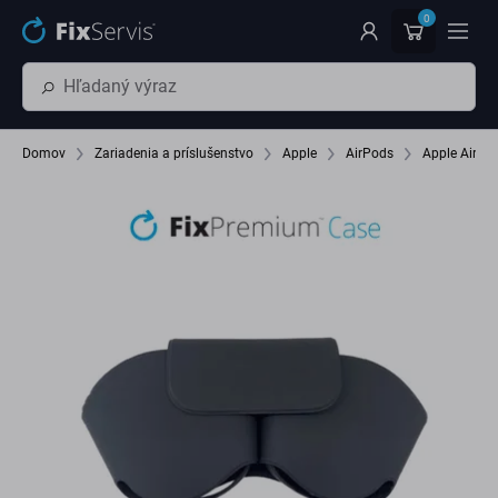
Preskočiť na hlavný obsah
0
Domov
Zariadenia a príslušenstvo
Apple
AirPods
Apple AirPo