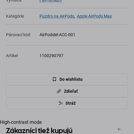
Výrobca
FixPremium
Kategórie
Puzdro na AirPods
,
Apple AirPods Max
Párovací kód
AirPodsM-ACC-001
Artikel
1100290797
Do wishlistu
Zdieľať
Stráž
High-contrast mode
Zákazníci tiež kupujú