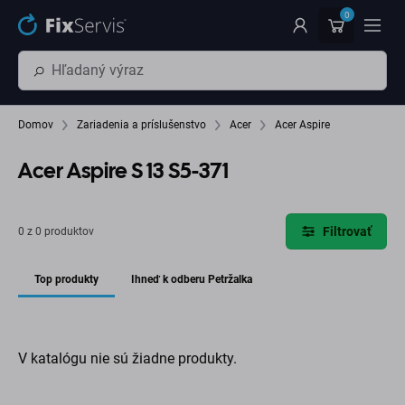
Preskočiť na hlavný obsah
0
Domov
Zariadenia a príslušenstvo
Acer
Acer Aspire
Acer Aspire S 13 S5-371
Filtrovať
0 z 0 produktov
Top produkty
Ihneď k odberu Petržalka
V katalógu nie sú žiadne produkty.