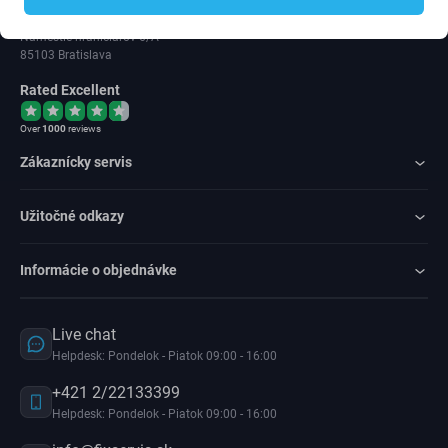
IČ DPH: SK202 371 9379
Námestie hraničiarov 6/A
85103 Bratislava
Rated Excellent
Over
1000
reviews
Zákaznícky servis
Užitočné odkazy
Informácie o objednávke
Live chat
Helpdesk: Pondelok - Piatok 09:00 - 16:00
+421 2/22133399
Helpdesk: Pondelok - Piatok 09:00 - 16:00