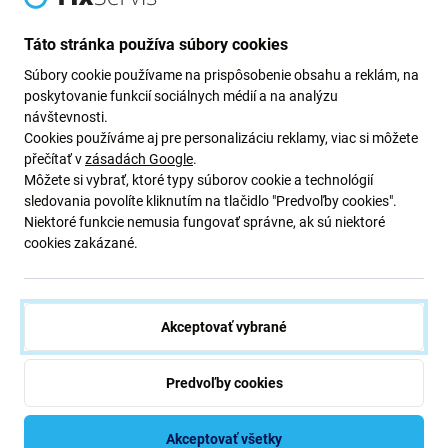
Newsletter Fix
Táto stránka používa súbory cookies
Prihláste sa na odber newslettera ohľadom zliav a noviniek z našej
Súbory cookie používame na prispôsobenie obsahu a reklám, na
ponuky.
poskytovanie funkcií sociálnych médií a na analýzu
Odoslaním tohto formulára potvrdzujem, že mám viac ako 16
návštevnosti.
rokov.
Cookies používáme aj pre personalizáciu reklamy, viac si môžete
přečítať v
zásadách Google
.
Môžete si vybrať, ktoré typy súborov cookie a technológií
Odoberať
sledovania povolíte kliknutím na tlačidlo "Predvoľby cookies".
Niektoré funkcie nemusia fungovať správne, ak sú niektoré
cookies zakázané.
Súhlasím s odberom noviniek
Akceptovať vybrané
Predvoľby cookies
iFix s.r.o. SK
ID: 47 019 948
DIČ: 202 371 9379
Akceptovať všetky