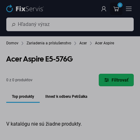
Preskočiť na hlavný obsah
0
Domov
Zariadenia a príslušenstvo
Acer
Acer Aspire
Acer Aspire E5-576G
Filtrovať
0 z 0 produktov
Top produkty
Ihneď k odberu Petržalka
V katalógu nie sú žiadne produkty.