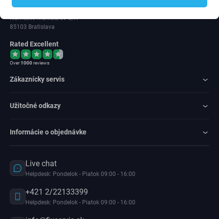
IČ DPH: SK202 371 9379
Námestie hraničiarov 6/A
85103 Bratislava
Rated Excellent
Over
1000
reviews
Zákaznícky servis
Užitočné odkazy
Informácie o objednávke
Live chat
Helpdesk: Pondelok - Piatok 09:00 - 16:00
+421 2/22133399
Helpdesk: Pondelok - Piatok 09:00 - 16:00