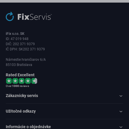
iFix s.r.o. SK
ID: 47 019 948
DIČ: 202 371 9379
IČ DPH: SK202 371 9379
Námestie hraničiarov 6/A
85103 Bratislava
Rated Excellent
Over
1000
reviews
Zákaznícky servis
Užitočné odkazy
Informácie o objednávke