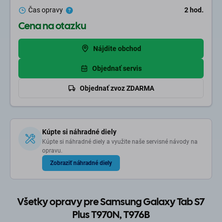
Zlepší sa výdrž a efektivita.
Čas opravy
2
hod.
Predíde sa problémom s častým vybíjaním a
Cena na otazku
nefunkčnosťou.
Nájdite obchod
Objednať servis
Objednať zvoz ZDARMA
Kúpte si náhradné diely
Kúpte si náhradné diely a využite naše servisné návody na
opravu.
Zobraziť náhradné diely
Všetky opravy pre Samsung Galaxy Tab S7
Plus T970N, T976B