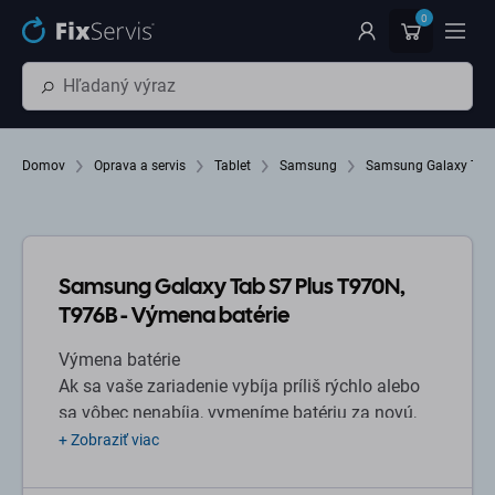
Preskočiť na hlavný obsah
0
Domov
Oprava a servis
Tablet
Samsung
Samsung Galaxy Tab 
Samsung Galaxy Tab S7 Plus T970N,
T976B - Výmena batérie
Výmena batérie
Ak sa vaše zariadenie vybíja príliš rýchlo alebo
sa vôbec nenabíja, vymeníme batériu za novú,
kompatibilnú s vaším modelom, čím obnovíme
+ Zobraziť viac
jeho plný výkon.
Výhody:
Obnoví sa plná funkčnosť zariadenia.