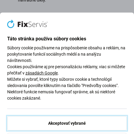
náhradné diely.
Najbližšie pobočky
Táto stránka používa súbory cookies
Všetky pobočky (4)
Bratislava (3)
Nitra (1)
Súbory cookie používame na prispôsobenie obsahu a reklám, na
poskytovanie funkcií sociálnych médií a na analýzu
Servisná centrála
návštevnosti.
Cookies používáme aj pre personalizáciu reklamy, viac si môžete
Otvorené
Po - Pia: 09 - 19
Otv
přečítať v
zásadách Google
.
Môžete si vybrať, ktoré typy súborov cookie a technológií
Nám. hraničiarov, Bratislava
Mlynské
sledovania povolíte kliknutím na tlačidlo "Predvoľby cookies".
Telefón:
+421 2/22133399
Telefó
Niektoré funkcie nemusia fungovať správne, ak sú niektoré
cookies zakázané.
Mapa centra
Detail
Akceptovať vybrané