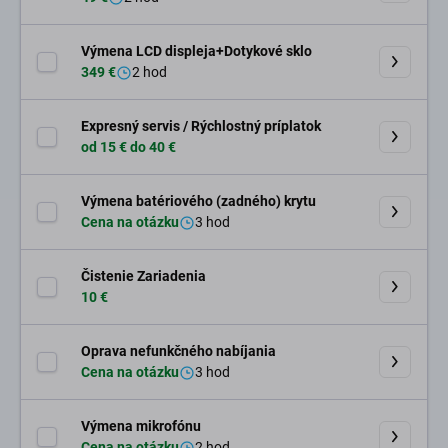
Výmena LCD displeja+Dotykové sklo
349 €
2 hod
Expresný servis / Rýchlostný príplatok
od 15 € do 40 €
Výmena batériového (zadného) krytu
Cena na otázku
3 hod
Čistenie Zariadenia
10 €
Oprava nefunkčného nabíjania
Cena na otázku
3 hod
Výmena mikrofónu
Cena na otázku
2 hod