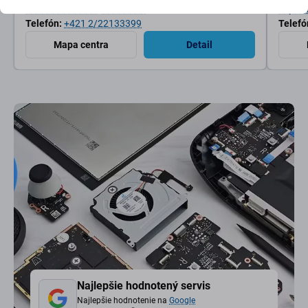
Nám. hraničiarov, Bratislava
Mlynské
Telefón:
+421 2/22133399
Telefó
Mapa centra
Detail
Najlepšie hodnotený servis
Najlepšie hodnotenie na
Google