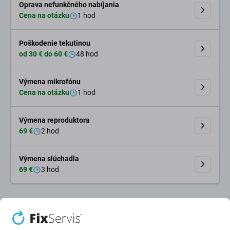
Oprava nefunkčného nabíjania
Cena na otázku
1 hod
Poškodenie tekutinou
od 30 € do 60 €
48 hod
Výmena mikrofónu
Cena na otázku
1 hod
Výmena reproduktora
69 €
2 hod
Výmena slúchadla
69 €
3 hod
Najlepšie hodnotený
4.8
Najlepšie hodnotenie na
Google
na Slovensku. Ďakujeme za