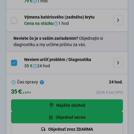
79 €
1 hod
Výmena batériového (zadného) krytu
Cena na otázku
1 hod
Neviete čo je s vašim zariadením?
Objednajte si
diagnostiku a my určíme príčinu za vás.
Neviem určiť problém / Diagnostika
35 €
24 hod
Čas opravy
24
hod.
35 €
28,46 €
bez DPH
s DPH
Nájdite obchod
Objednať servis
Objednať zvoz ZDARMA