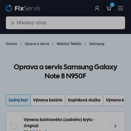
Preskočiť na hlavný obsah
0
Domov
Oprava a servis
Mobilný Telefón
Samsung
Oprava a servis Samsung Galaxy
Note 8 N950F
Zadný kryt
Výmena batérie
Doplnková služba
Výmena kam
Výmena batériového (zadného) krytu -
Originál