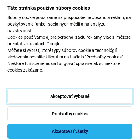
dôveru.
Táto stránka používa súbory cookies
Otvorené každý deň
Súbory cookie používame na prispôsobenie obsahu a reklám, na
Naše 3 pobočky otvorené 9:00 - 21:00.
poskytovanie funkcií sociálnych médií a na analýzu
Servisná centrála otvorená 9:00 - 19:00
návštevnosti.
Cookies používáme aj pre personalizáciu reklamy, viac si môžete
Záruka kvality
přečítať v
zásadách Google
.
Pre každú opravu ponúkame záruku na prácu technika aj
Môžete si vybrať, ktoré typy súborov cookie a technológií
náhradné diely.
sledovania povolíte kliknutím na tlačidlo "Predvoľby cookies".
Niektoré funkcie nemusia fungovať správne, ak sú niektoré
cookies zakázané.
Najbližšie pobočky
Akceptovať vybrané
Všetky pobočky (4)
Bratislava (3)
Nitra (1)
Predvoľby cookies
Servisná centrála
Akceptovať všetky
Otvorené
Po - Pia: 09 - 19
Otv