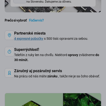
na Slovensku. Ďakujeme za dôveru.
Prečo si vybrať
FixServis?
Partnerské miesta
4 expresné pobočky
s 500 tisíc opravami za sebou.
Superrýchlosť!
Telefón z ruky len na chvíľu. Niektoré
opravy
zvládneme
do
30 minút.
Záručný aj pozáručný servis
Na prácu od nás máte
záruku
, takže nie je sa čoho obávať.