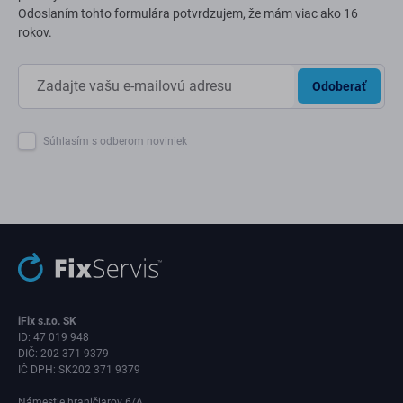
Odoslaním tohto formulára potvrdzujem, že mám viac ako 16
rokov.
Odoberať
Súhlasím s odberom noviniek
iFix s.r.o. SK
ID: 47 019 948
DIČ: 202 371 9379
IČ DPH: SK202 371 9379
Námestie hraničiarov 6/A