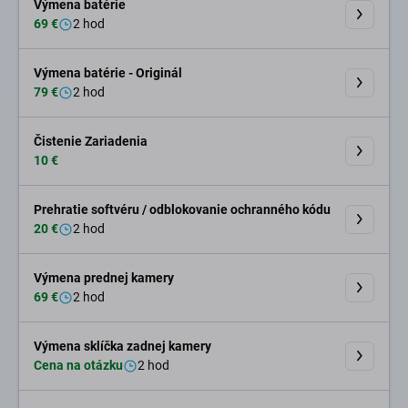
Výmena batérie
69 €
2 hod
Výmena batérie - Originál
79 €
2 hod
Čistenie Zariadenia
10 €
Prehratie softvéru / odblokovanie ochranného kódu
20 €
2 hod
Výmena prednej kamery
69 €
2 hod
Výmena sklíčka zadnej kamery
Cena na otázku
2 hod