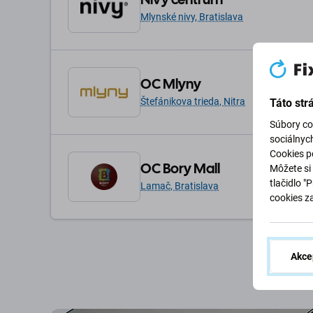
Mlynské nivy, Bratislava
OC Mlyny
Štefánikova trieda, Nitra
Táto str
Súbory co
sociálnyc
Cookies po
OC Bory Mall
Môžete si 
tlačidlo "
Lamač, Bratislava
cookies z
Akce