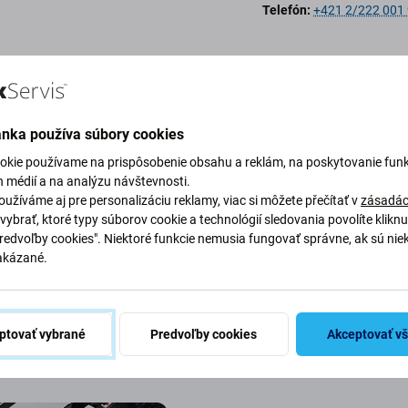
Telefón:
+421 2/222 001
Telefón:
+421 37/221 33
ánka používa súbory cookies
okie používame na prispôsobenie obsahu a reklám, na poskytovanie funk
h médií a na analýzu návštevnosti.
užíváme aj pre personalizáciu reklamy, viac si môžete přečítať v
zásadác
vybrať, ktoré typy súborov cookie a technológií sledovania povolíte klikn
Telefón:
+421 2/221 333 
Predvoľby cookies". Niektoré funkcie nemusia fungovať správne, ak sú nie
akázané.
ptovať vybrané
Predvoľby cookies
Akceptovať v