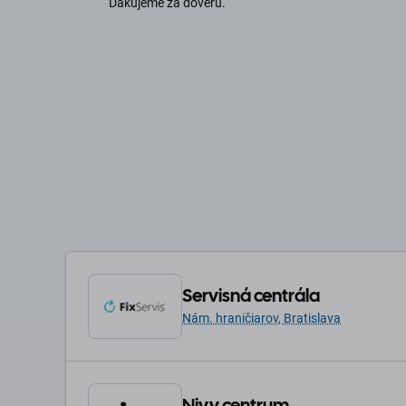
Ďakujeme za dôveru.
Servisná centrála
Nám. hraničiarov, Bratislava
Nivy centrum