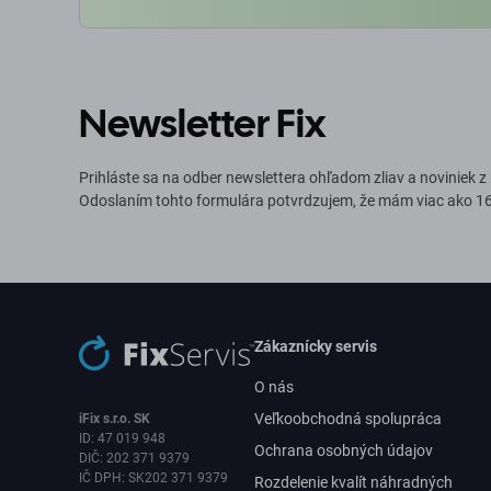
Newsletter Fix
Prihláste sa na odber newslettera ohľadom zliav a noviniek z
Odoslaním tohto formulára potvrdzujem, že mám viac ako 16
Zákaznícky servis
O nás
Veľkoobchodná spolupráca
iFix s.r.o. SK
ID: 47 019 948
Ochrana osobných údajov
DIČ: 202 371 9379
IČ DPH: SK202 371 9379
Rozdelenie kvalít náhradných