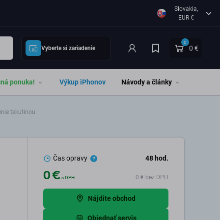
Slovakia,
EUR €
0
0 €
Vyberte si zariadenie
čná ponuka!
Výkup iPhonov
Návody a články
ie tekutinou
Čas opravy
48
hod.
0 €
0 €
bez DPH
s DPH
Nájdite obchod
Objednať servis