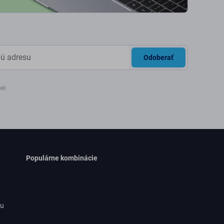
Odoberať
iek
Populárne kombinácie
ru