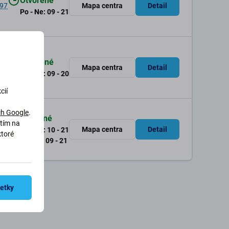
Otvorené
 97
Mapa centra
Detail
Po - Ne: 09 - 21
Otvorené
 03
Mapa centra
Detail
Po - Ne: 09 - 20
cií
h Google
.
Otvorené
utím na
01
Mapa centra
Detail
Po - Pia: 10 - 21
ktoré
So - Ne: 09 - 21
šetky