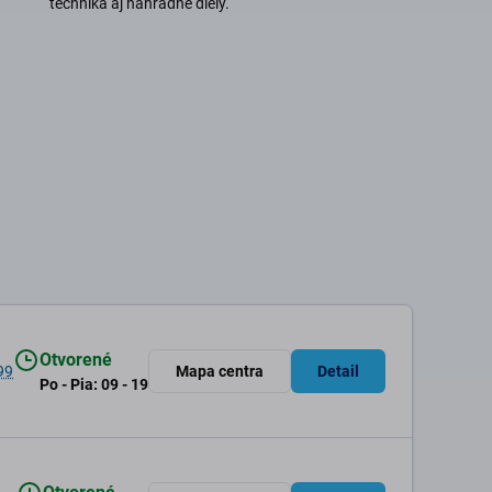
technika aj náhradné diely.
Otvorené
99
Mapa centra
Detail
Po - Pia: 09 - 19