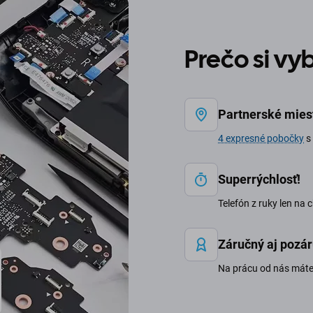
Prečo si v
Partnerské mies
4 expresné pobočky
s 
Superrýchlosť!
Telefón z ruky len na 
Záručný aj pozár
Na prácu od nás mát