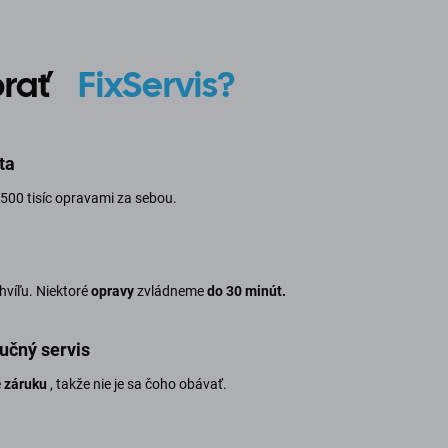
ybrať
FixServis?
ta
500 tisíc opravami za sebou.
chvíľu. Niektoré
opravy
zvládneme
do 30 minút.
učný servis
e
záruku
, takže nie je sa čoho obávať.