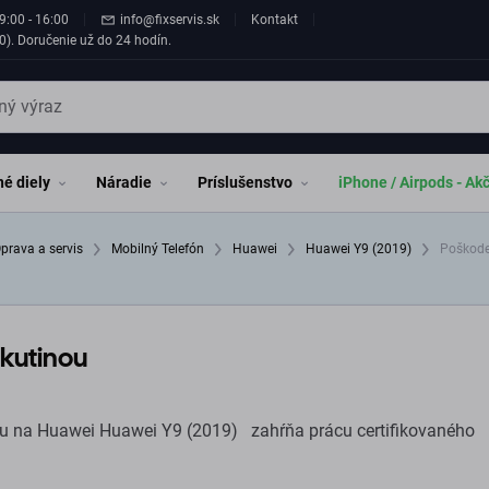
9:00 - 16:00
info@fixservis.sk
Kontakt
0). Doručenie už do 24 hodín.
é diely
Náradie
Príslušenstvo
iPhone / Airpods - Ak
prava a servis
Mobilný Telefón
Huawei
Huawei Y9 (2019)
Poškoden
ekutinou
ou na Huawei Huawei Y9 (2019) zahŕňa prácu certifikovaného
é prečistenie.