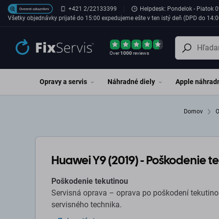
Preskočiť na hlavný obsah
+421 2/22133399
Helpdesk: Pondelok - Piatok 0
Všetky objednávky prijaté do 15:00 expedujeme ešte v ten istý deň (DPD do 14:0
Over
1000
reviews
Opravy a servis
Náhradné diely
Apple náhradn
Domov
O
Huawei Y9 (2019) - Poškodenie t
Poškodenie tekutinou
Servisná oprava – oprava po poškodení tekutin
servisného technika.
Po vytopení zariadenia resp. po akomkoľvek poškodení tekutinou, vlhkosťou poskytujeme komplexn