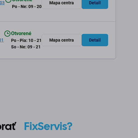
 03
Mapa centra
Detail
Po - Ne: 09 - 20
Otvorené
01
Mapa centra
Detail
Po - Pia: 10 - 21
So - Ne: 09 - 21
ybrať
FixServis?