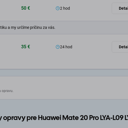
50 €
2 hod
Detai
tiku a my určíme príčinu za vás.
35 €
24 hod
Detai
a opravu.
 opravy pre Huawei Mate 20 Pro LYA-L09 