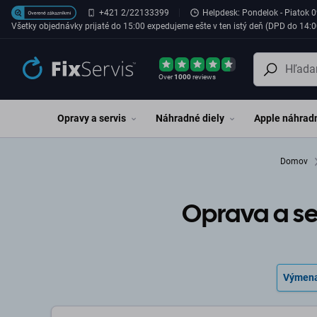
Preskočiť na hlavný obsah
+421 2/22133399
Helpdesk: Pondelok - Piatok 0
Všetky objednávky prijaté do 15:00 expedujeme ešte v ten istý deň (DPD do 14:0
Over
1000
reviews
Opravy a servis
Náhradné diely
Apple náhradn
Domov
Oprava a se
Výmena