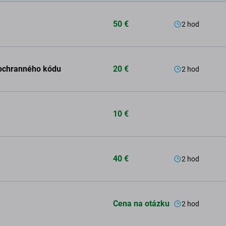
50 €
2 hod
 ochranného kódu
20 €
2 hod
10 €
40 €
2 hod
Cena na otázku
2 hod