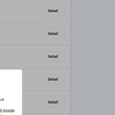
Detail
Detail
Detail
Detail
cií
Detail
h Google
.