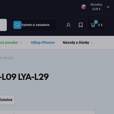
Slovakia,
EUR €
0
0 €
Vyberte si zariadenie
čná ponuka!
Výkup iPhonov
Návody a články
9 LYA-L29
-L09 LYA-L29
Ostatné