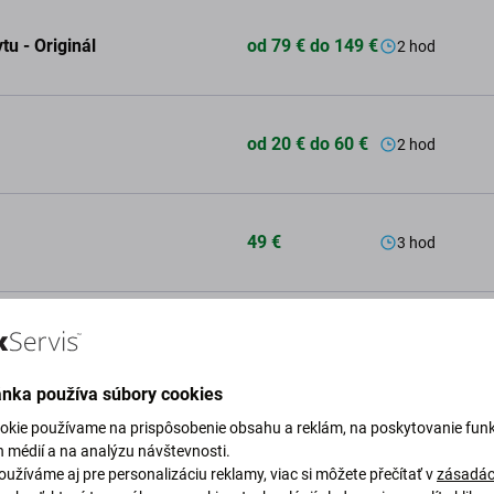
u - Originál
od 79 € do 149 €
2 hod
od 20 € do 60 €
2 hod
49 €
3 hod
49 €
2 hod
ánka používa súbory cookies
okie používame na prispôsobenie obsahu a reklám, na poskytovanie funk
od 30 € do 60 €
48 hod
h médií a na analýzu návštevnosti.
užíváme aj pre personalizáciu reklamy, viac si môžete přečítať v
zásadác