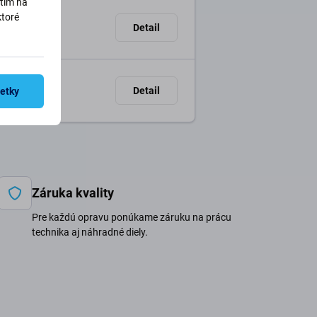
utím na
ktoré
Detail
Detail
šetky
Záruka kvality
Pre každú opravu ponúkame záruku na prácu
technika aj náhradné diely.