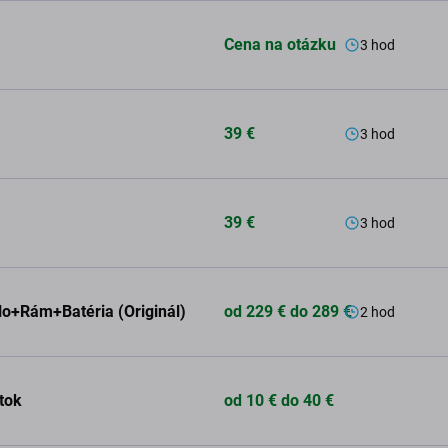
Cena na otázku
3 hod
39 €
3 hod
39 €
3 hod
o+Rám+Batéria (Originál)
od 229 € do 289 €
2 hod
atok
od 10 € do 40 €