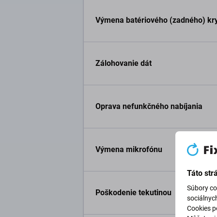
Výmena batériového (zadného) kryt
Zálohovanie dát
Oprava nefunkčného nabíjania
Výmena mikrofónu
Táto str
Súbory co
Poškodenie tekutinou
sociálnyc
Cookies po