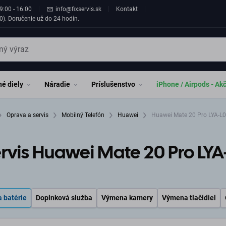
9:00 - 16:00
info@fixservis.sk
Kontakt
0). Doručenie už do 24 hodín.
é diely
Náradie
Príslušenstvo
iPhone / Airpods - Ak
Oprava a servis
Mobilný Telefón
Huawei
Huawei Mate 20 Pro LYA-L0
rvis Huawei Mate 20 Pro LYA
 batérie
Doplnková služba
Výmena kamery
Výmena tlačidiel