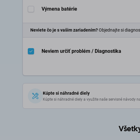
Výmena batérie
Neviete čo je s vašim zariadením?
Objednajte si diagnos
Neviem určiť problém / Diagnostika
Kúpte si náhradné diely
Kúpte si náhradné diely a využite naše servisné návody n
Všetky