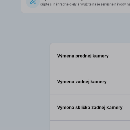
Kúpte si náhradné diely a využite naše servisné návody n
Výmena prednej kamery
Výmena zadnej kamery
Výmena sklíčka zadnej kamery