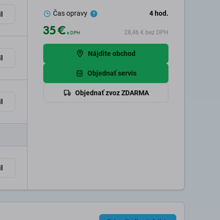
Čas opravy
4
hod.
l
35 €
28,46 €
bez DPH
s DPH
Nájdite obchod
l
Objednať servis
Objednať zvoz ZDARMA
l
l