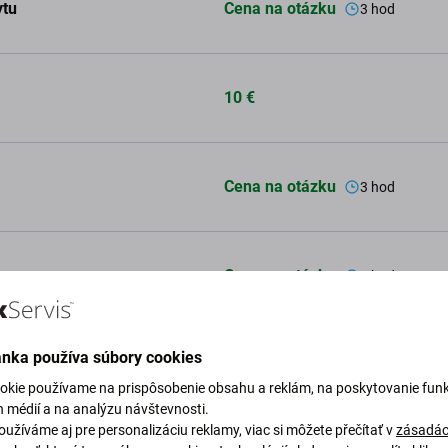
ytu
Cena na otázku
3 hod
10 €
Cena na otázku
3 hod
Cena na otázku
2 hod
ánka používa súbory cookies
od 20 € do 60 €
48 hod
okie používame na prispôsobenie obsahu a reklám, na poskytovanie funk
h médií a na analýzu návštevnosti.
užíváme aj pre personalizáciu reklamy, viac si môžete přečítať v
zásadác