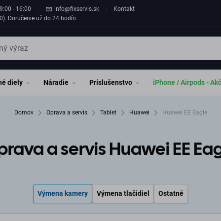
9:00 - 16:00
info@fixservis.sk
Kontakt
0). Doručenie už do 24 hodín.
é diely
Náradie
Príslušenstvo
iPhone / Airpods - Ak
Domov
Oprava a servis
Tablet
Huawei
Huawei EE Eagle
rava a servis Huawei EE Ea
Výmena kamery
Výmena tlačidiel
Ostatné