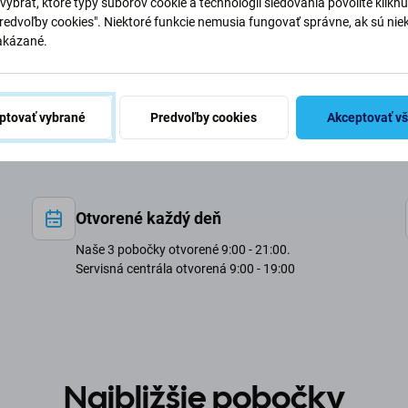
vybrať, ktoré typy súborov cookie a technológií sledovania povolíte klikn
Cena na otázku
2 hod
Predvoľby cookies". Niektoré funkcie nemusia fungovať správne, ak sú nie
akázané.
59 €
2 hod
ptovať vybrané
Predvoľby cookies
Akceptovať v
Otvorené každý deň
Naše 3 pobočky otvorené 9:00 - 21:00.
Servisná centrála otvorená 9:00 - 19:00
Najbližšie pobočky