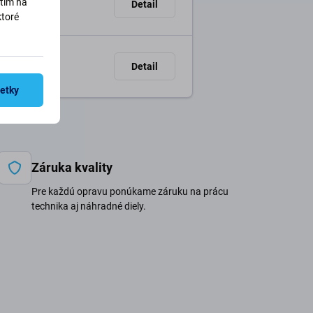
utím na
Detail
ktoré
Detail
šetky
Záruka kvality
Pre každú opravu ponúkame záruku na prácu
technika aj náhradné diely.