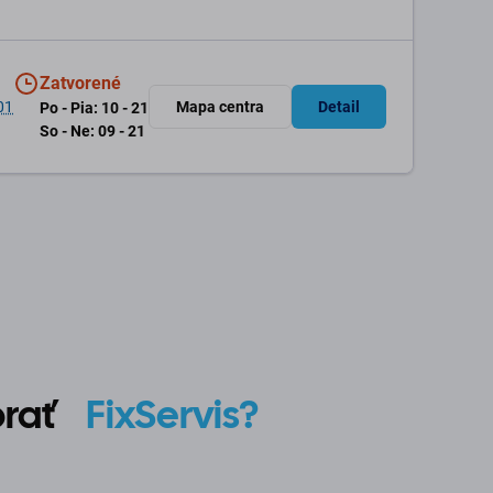
Zatvorené
01
Mapa centra
Detail
Po - Pia: 10 - 21
So - Ne: 09 - 21
ybrať
FixServis?