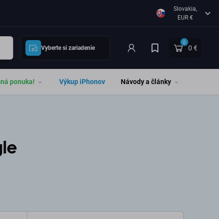
Slovakia,
EUR €
0
0 €
Vyberte si zariadenie
čná ponuka!
Výkup iPhonov
Návody a články
gle