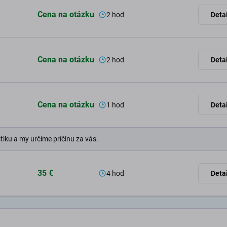
Cena na otázku
2 hod
Detai
Cena na otázku
2 hod
Detai
Cena na otázku
1 hod
Detai
tiku a my určíme príčinu za vás.
35 €
4 hod
Detai