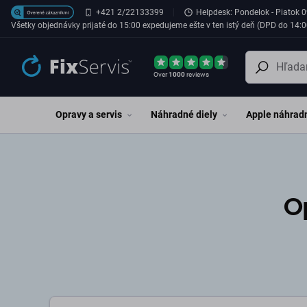
Preskočiť na hlavný obsah
+421 2/22133399
Helpdesk: Pondelok - Piatok 0
Všetky objednávky prijaté do 15:00 expedujeme ešte v ten istý deň (DPD do 14:0
Over
1000
reviews
Opravy a servis
Náhradné diely
Apple náhradn
Op