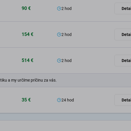
90 €
2 hod
Detai
154 €
2 hod
Detai
514 €
2 hod
Detai
tiku a my určíme príčinu za vás.
35 €
24 hod
Detai