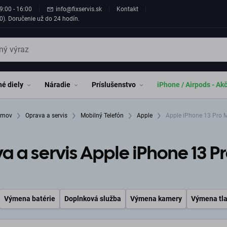
9:00 - 16:00
info@fixservis.sk
Kontakt
0). Doručenie už do 24 hodín.
é diely
Náradie
Príslušenstvo
iPhone / Airpods - Ak
omov
Oprava a servis
Mobilný Telefón
Apple
Apple iPhone 13 Pro 
a a servis Apple iPhone 13 P
Výmena batérie
Doplnková služba
Výmena kamery
Výmena tla