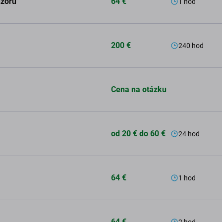
nzoru
64 €
1 hod
200 €
240 hod
Cena na otázku
od 20 € do 60 €
24 hod
64 €
1 hod
64 €
2 hod