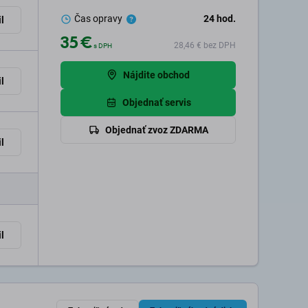
Čas opravy
24
hod.
l
35 €
28,46 €
bez DPH
s DPH
Nájdite obchod
l
Objednať servis
Objednať zvoz ZDARMA
l
l