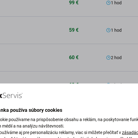
99 €
1 hod
59 €
1 hod
60 €
2 hod
60 €
2 hod
ánka používa súbory cookies
atok
od 10 € do 40 €
okie používame na prispôsobenie obsahu a reklám, na poskytovanie funk
h médií a na analýzu návštevnosti.
užíváme aj pre personalizáciu reklamy, viac si môžete přečítať v
zásadác