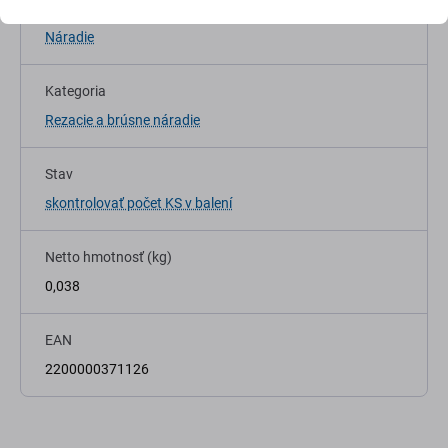
Typ náradia
Náradie
Kategoria
Rezacie a brúsne náradie
Stav
skontrolovať počet KS v balení
Netto hmotnosť (kg)
0,038
EAN
2200000371126