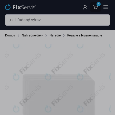
Preskočiť na hlavný obsah
0
Domov
Náhradné diely
Náradie
Rezacie a brúsne náradie