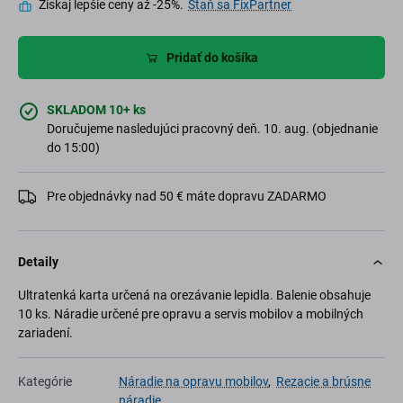
Získaj lepšie ceny až -25%.
Staň sa FixPartner
Pridať do košíka
SKLADOM 10+ ks
Doručujeme nasledujúci pracovný deň. 10. aug. (objednanie
do 15:00)
Pre objednávky nad 50 € máte dopravu ZADARMO
Detaily
Ultratenká karta určená na orezávanie lepidla. Balenie obsahuje
10 ks. Náradie určené pre opravu a servis mobilov a mobilných
zariadení.
Kategórie
Náradie na opravu mobilov
,
Rezacie a brúsne
náradie