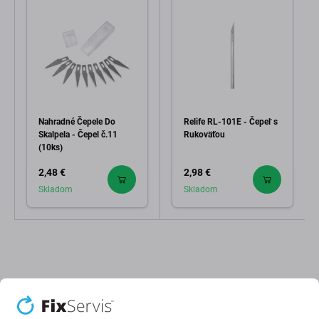
Nahradné Čepele Do
Relife RL-101E - Čepeľ s
Skalpela - Čepel č.11
Rukoväťou
(10ks)
2,48 €
2,98 €
Skladom
Skladom