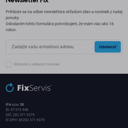
Prihláste sa na odber newslettera ohľadom zliav a noviniek z našej
ponuky.
Odoslaním tohto formulára potvrdzujem, že mám viac ako 16
rokov.
Odoberať
Súhlasím s odberom noviniek
iFix s.r.o. SK
ID: 47 019 948
DIČ: 202 371 9379
IČ DPH: SK202 371 9379