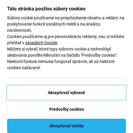
Táto stránka používa súbory cookies
Popis a špecifikácia
Doprava a vrátenie
Recenzie (1)
Súbory cookie používame na prispôsobenie obsahu a reklám, na
poskytovanie funkcií sociálnych médií a na analýzu
návštevnosti.
Cookies používáme aj pre personalizáciu reklamy, viac si môžete
přečítať v
zásadách Google
.
Ultratenká Karta na Orezávanie Lepidla (10ks)
Môžete si vybrať, ktoré typy súborov cookie a technológií
Plastová karta je určená na otváranie opravovaných zariadení.
sledovania povolíte kliknutím na tlačidlo "Predvoľby cookies".
Niektoré funkcie nemusia fungovať správne, ak sú niektoré
Vďaka svojej minimálnej hrúbke je ideálna aj na otváranie zariadení
cookies zakázané.
v ktorých je použité adhesivne lepidlo. Je možné ju použiť aj na
odstránenie batériového krytu. Úzky okraj ľahko sadne do medzery
medzi LCD a rámom a ľahkou manipuláciu umožní otvorenie
zariadenia.
Akceptovať vybrané
Predvoľby cookies
Špecifikácia
Akceptovať všetky