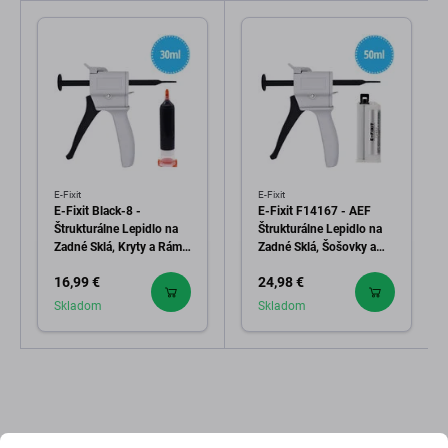
E-Fixit
E-Fixit
E-Fixit Black-8 -
E-Fixit F14167 - AEF
Štrukturálne Lepidlo na
Štrukturálne Lepidlo na
Zadné Sklá, Kryty a Rámy
Zadné Sklá, Šošovky a
+ Lepiaca Pištoľ
LCD Rámy + Lepiaca
16,99 €
24,98 €
Pištoľ
Skladom
Skladom