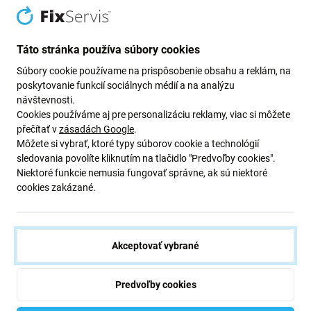
Popis a špecifikácia
Doprava a vrátenie
Táto stránka používa súbory cookies
Súbory cookie používame na prispôsobenie obsahu a reklám, na
poskytovanie funkcií sociálnych médií a na analýzu
Toto špeciálne lepidlo je určené na
použitie v mobilných
návštevnosti.
telefónoch, tabletoch
a všade tam, kde je použité
Cookies používáme aj pre personalizáciu reklamy, viac si môžete
dotykové sklo. Ak toto sklo prasklo, no LCD je stále
přečítať v
zásadách Google
.
funkčné, toto lepidlo použite na zlepenie LCD a nového
Môžete si vybrať, ktoré typy súborov cookie a technológií
sledovania povolíte kliknutím na tlačidlo "Predvoľby cookies".
dotykového skla. Lepidlo je
bezfarebné a transparentné
.
Niektoré funkcie nemusia fungovať správne, ak sú niektoré
Prepúšťa viac ako 98% svetla a je veľmi pevné.
Toto
cookies zakázané.
lepidlo musí byť vytvrdené UV lampou s vlnovou dĺžkou
365NM a lampa musí mať viac ako 12W.
obsah: 50 g
Akceptovať vybrané
viskozita: 2500 Pa.s
Predvoľby cookies
Fotografie výrobkov sú iba ilustráciami na ukážku a