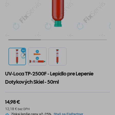
UV-Loca TP-2500F - Lepidlo pre Lepenie
Dotykových Skiel - 50ml
14,98 €
12,18 €
bez DPH
Získaj lepšie ceny až -25%.
Staň sa FixPartner