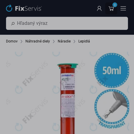
Preskočiť na hlavný obsah
0
Domov
Náhradné diely
Náradie
Lepidlá