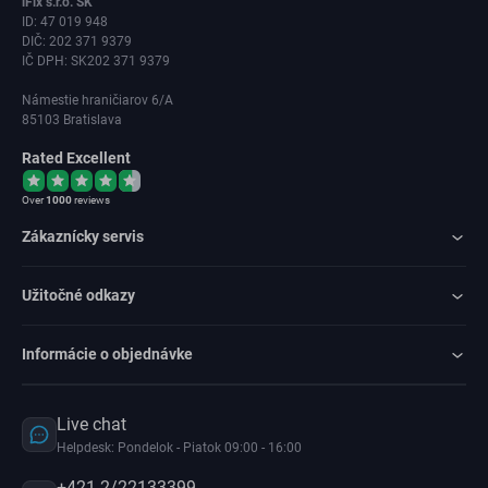
iFix s.r.o. SK
ID: 47 019 948
DIČ: 202 371 9379
IČ DPH: SK202 371 9379
Námestie hraničiarov 6/A
85103 Bratislava
Rated Excellent
Over
1000
reviews
Zákaznícky servis
Užitočné odkazy
Informácie o objednávke
Live chat
Helpdesk: Pondelok - Piatok 09:00 - 16:00
+421 2/22133399