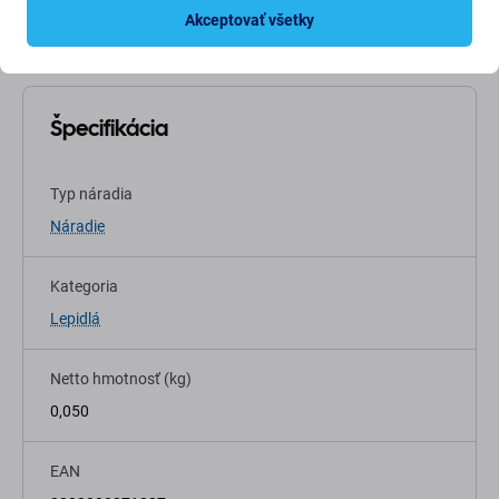
niekedy sa môžu líšiť od skutočného vzhľadu predmetu.
Akceptovať všetky
Avšak toto nemení ich základné vlastnosti.
Špecifikácia
Typ náradia
Náradie
Kategoria
Lepidlá
Netto hmotnosť (kg)
0,050
EAN