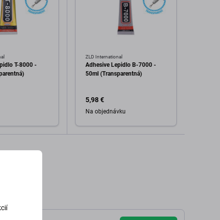
nal
ZLD International
ZLD Int
pidlo T-8000 -
Adhesive Lepidlo B-7000 -
Adhes
parentná)
50ml (Transparentná)
50ml 
5,98 €
3,99 
Na objednávku
Skla
dať do košíka
Pridať do košíka
cií