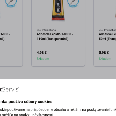
ZLD International
ZLD Internatio
E6000 -
Adhesive Lepidlo T-8000 -
Adhesive Le
ná)
110ml (Transparentná)
50ml (Trans
4,98 €
5,98 €
Skladom
Skladom
o košíka
Pridať do košíka
Pri
ánka používa súbory cookies
okie používame na prispôsobenie obsahu a reklám, na poskytovanie funk
h médií a na analýzu návštevnosti.