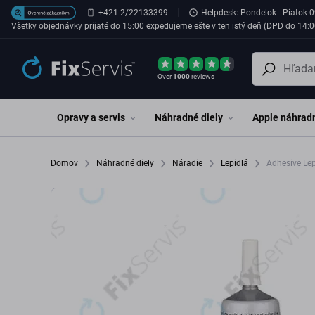
Preskočiť na hlavný obsah
+421 2/22133399
Helpdesk: Pondelok - Piatok 0
Všetky objednávky prijaté do 15:00 expedujeme ešte v ten istý deň (DPD do 14:0
Over
1000
reviews
Opravy a servis
Náhradné diely
Apple náhradn
Domov
Náhradné diely
Náradie
Lepidlá
Adhesive Lep