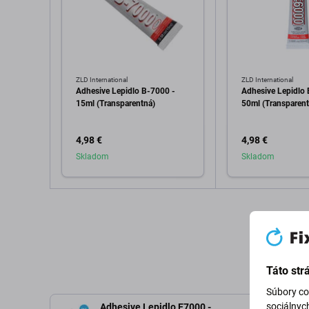
ZLD International
ZLD International
Adhesive Lepidlo B-7000 -
Adhesive Lepidlo 
15ml (Transparentná)
50ml (Transparent
4,98 €
4,98 €
Skladom
Skladom
Pridať do košíka
Pridať d
Táto str
Súbory co
sociálnyc
Adhesive Lepidlo E7000 -