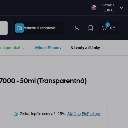
Slovakia,
EUR €
0
0 €
Vyberte si zariadenie
čná ponuka!
Výkup iPhonov
Návody a články
E7000 - 50ml (Transparentná)
Získaj lepšie ceny až -25%.
Staň sa FixPartner