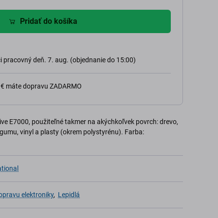
Pridať do košíka
 pracovný deň. 7. aug. (objednanie do 15:00)
0 € máte dopravu ZADARMO
sive E7000, použiteľné takmer na akýchkoľvek povrch: drevo,
 gumu, vinyl a plasty (okrem polystyrénu). Farba:
tional
opravu elektroniky
,
Lepidlá