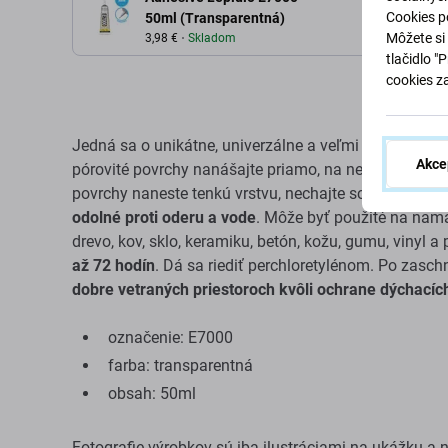
Cookies po
50ml (Transparentná)
Môžete si 
3,98 €
Skladom
tlačidlo "
cookies z
Jedná sa o unikátne, univerzálne a veľmi silné lepidl
Akce
pórovité povrchy nanášajte priamo, na nepórovité nan
povrchy naneste tenkú vrstvu, nechajte schnúť 5 minú
odolné proti oderu a vode
. Môže byť použité na namá
drevo, kov, sklo, keramiku, betón, kožu, gumu, vinyl a
až 72 hodín
. Dá sa riediť perchloretylénom. Po zaschn
dobre vetraných priestoroch kvôli ochrane dýchacích
označenie: E7000
farba: transparentná
obsah: 50ml
Fotografie výrobkov sú iba ilustráciami na ukážku a 