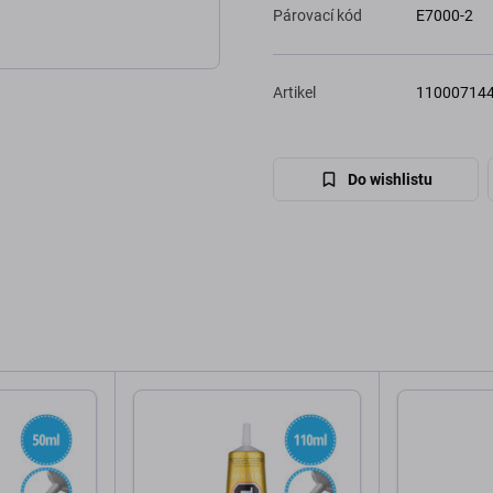
Párovací kód
E7000-2
Artikel
11000714
Do wishlistu