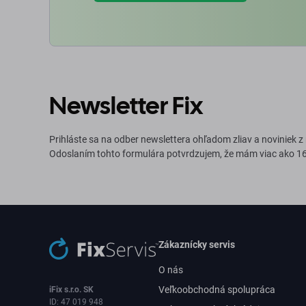
Newsletter Fix
Prihláste sa na odber newslettera ohľadom zliav a noviniek z
Odoslaním tohto formulára potvrdzujem, že mám viac ako 16
Zákaznícky servis
O nás
Veľkoobchodná spolupráca
iFix s.r.o. SK
ID: 47 019 948