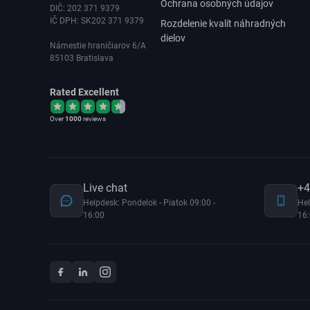
Ochrana osobných údajov
DIČ: 202 371 9379
IČ DPH: SK202 371 9379
Rozdelenie kvalít náhradných
dielov
Námestie hraničiarov 6/A
85103 Bratislava
Rated Excellent
Over
1000
reviews
Live chat
+4
Helpdesk: Pondelok - Piatok 09:00 -
Hel
16:00
16