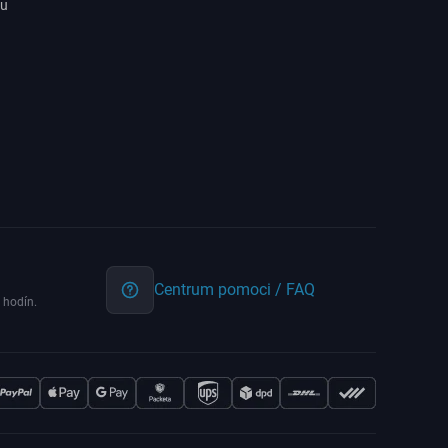
ru
Centrum pomoci / FAQ
 hodín.