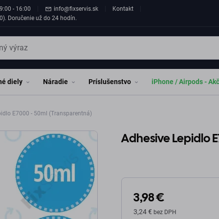
9:00 - 16:00
info@fixservis.sk
Kontakt
0). Doručenie už do 24 hodín.
é diely
Náradie
Príslušenstvo
iPhone / Airpods - Ak
idlo E7000 - 50ml (Transparentná)
Adhesive Lepidlo 
3,98 €
3,24 €
bez DPH