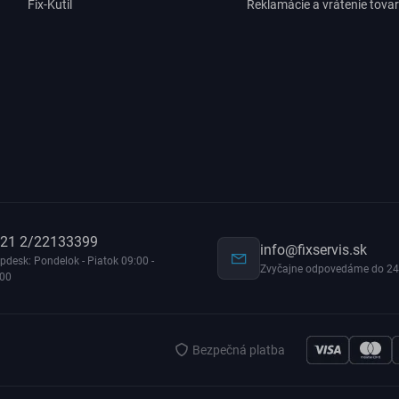
Fix-Kutil
Reklamácie a vrátenie tova
21 2/22133399
info@fixservis.sk
pdesk: Pondelok - Piatok 09:00 -
Zvyčajne odpovedáme do 24
:00
Bezpečná platba