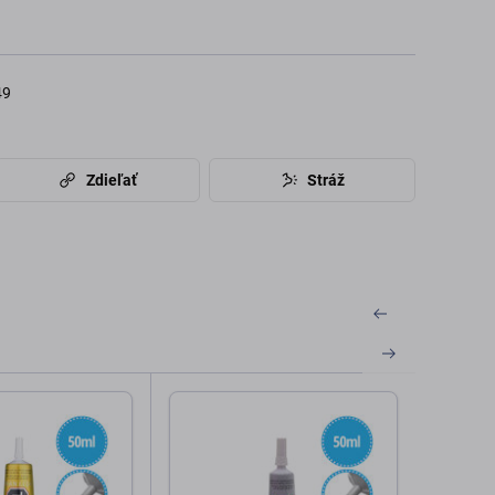
49
Zdieľať
Stráž