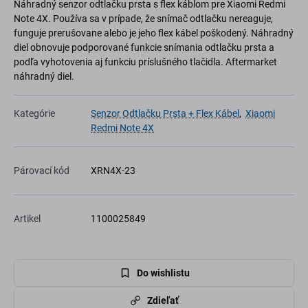
Náhradný senzor odtlačku prsta s flex káblom pre Xiaomi Redmi
Note 4X. Používa sa v prípade, že snímač odtlačku nereaguje,
funguje prerušovane alebo je jeho flex kábel poškodený. Náhradný
diel obnovuje podporované funkcie snímania odtlačku prsta a
podľa vyhotovenia aj funkciu príslušného tlačidla. Aftermarket
náhradný diel.
Kategórie
Senzor Odtlačku Prsta + Flex Kábel
,
Xiaomi
Redmi Note 4X
Párovací kód
XRN4X-23
Artikel
1100025849
Do wishlistu
Zdieľať