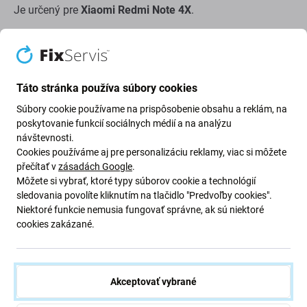
Je určený pre
Xiaomi Redmi Note 4X
.
Náhradný diel obnovuje podporované funkcie snímania
odtlačku prsta a podľa vyhotovenia aj funkciu
príslušného tlačidla.
Táto stránka používa súbory cookies
Kvalita náhradného dielu
Súbory cookie používame na prispôsobenie obsahu a reklám, na
poskytovanie funkcií sociálnych médií a na analýzu
návštevnosti.
Aftermarket:
Tento náhradný diel vyrába tretia strana
Cookies používáme aj pre personalizáciu reklamy, viac si môžete
ako alternatívu k pôvodnému komponentu. Je navrhnutý
přečítať v
zásadách Google
.
tak, aby zabezpečil správne osadenie a funkčnosť v
Môžete si vybrať, ktoré typy súborov cookie a technológií
kompatibilnom zariadení. V porovnaní s originálnym
sledovania povolíte kliknutím na tlačidlo "Predvoľby cookies".
Niektoré funkcie nemusia fungovať správne, ak sú niektoré
dielom sa môžu vyskytnúť drobné rozdiely vo vzhľade,
cookies zakázané.
spracovaní alebo výkone.
Montáž a odporúčania:
Akceptovať vybrané
pri manipulácii chráňte citlivý senzor a flex kábel