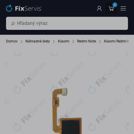
Preskočiť na hlavný obsah
0
Domov
Náhradné diely
Xiaomi
Redmi Note
Xiaomi Redmi Not