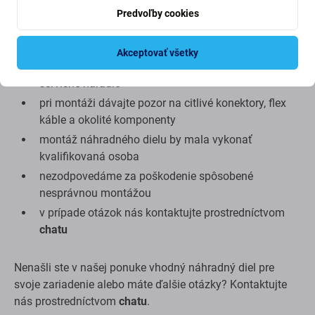
pred ohnutím
Predvoľby cookies
pred finálnym zložením otestujte tlačidlo a
rozpoznanie odtlačku prsta
Akceptovať všetky
na montáž alebo demontáž je potrebné vhodné
servisné náradie
pri montáži dávajte pozor na citlivé konektory, flex
káble a okolité komponenty
montáž náhradného dielu by mala vykonať
kvalifikovaná osoba
nezodpovedáme za poškodenie spôsobené
nesprávnou montážou
v prípade otázok nás kontaktujte prostredníctvom
chatu
Nenašli ste v našej ponuke vhodný náhradný diel pre
svoje zariadenie alebo máte ďalšie otázky? Kontaktujte
nás prostredníctvom
chatu
.