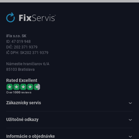
iFix s.r.o. SK
ID: 47 019 948
DIČ: 202 371 9379
IČ DPH: SK202 371 9379
Námestie hraničiarov 6/A
85103 Bratislava
Rated Excellent
Over
1000
reviews
Zákaznícky servis
Užitočné odkazy
Informácie o objednávke