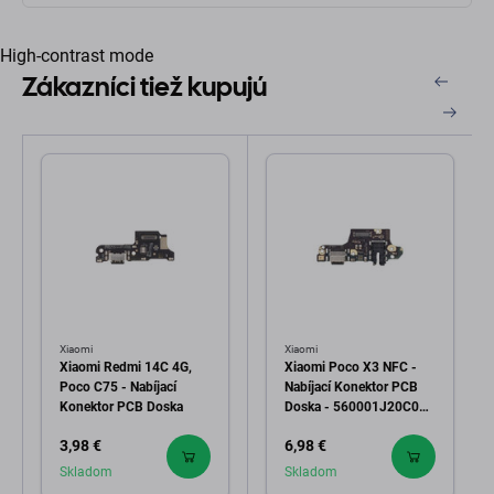
High-contrast mode
Zákazníci tiež kupujú
Xiaomi
Xiaomi
Xiaomi Redmi 14C 4G,
Xiaomi Poco X3 NFC -
Poco C75 - Nabíjací
Nabíjací Konektor PCB
Konektor PCB Doska
Doska - 560001J20C00
Genuine Service Pack
3,98 €
6,98 €
Skladom
Skladom