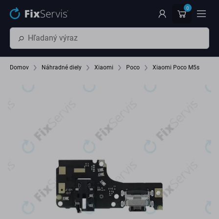
Preskočiť na hlavný obsah
0
Domov
Náhradné diely
Xiaomi
Poco
Xiaomi Poco M5s