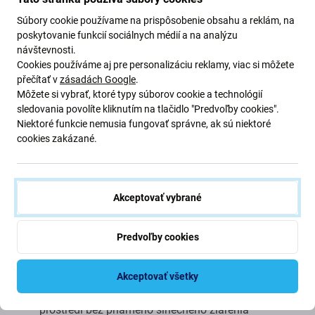
Súbory cookie používame na prispôsobenie obsahu a reklám, na
Kvalita: Aftermarket
– Náhradný diel predávaný ako
poskytovanie funkcií sociálnych médií a na analýzu
Aftermarket je vyrobený podľa rovnakých noriem,
návštevnosti.
špecifikácií a materiálov ako originál. Toto je kópia
Cookies používáme aj pre personalizáciu reklamy, viac si môžete
přečítať v
zásadách Google
.
originálu a náhradný diel dodávaný ako aftermarket môže
Môžete si vybrať, ktoré typy súborov cookie a technológií
mať (v zriedkavých prípadoch) minimálne odchýlky vo
sledovania povolíte kliknutím na tlačidlo "Predvoľby cookies".
funkčnosti, kvalite alebo vzhľade. Ak sa chcete o kvalite
Niektoré funkcie nemusia fungovať správne, ak sú niektoré
dozvedieť viac, prečítajte si náš blog, kde sa kvalite
cookies zakázané.
venujeme podrobnejšie.
Montáž a tipy:
Akceptovať vybrané
Na montáž alebo demontáž je potrebné špeciálne
náradie, ktoré nájdete v našej ponuke
Predvoľby cookies
pri montáži dávajte pozor na krehké časti konektorov
pred montážou otestujte funkčnosť dielu
Akceptovať všetky
snažte sa vykonávať opravy v suchom, bezprašnom
prostredí bez priameho slnečného žiarenia