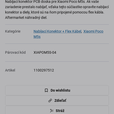
Nabíjací konektor PCB doska pre Xiaomi Poco M5s. Ak vaše
zariadenie prestalo nabíjať, vďaka tejto súčiastke opravíte nabíjací
konektor a diely, ktoré sú na ňom pripojené pomocou flex kábla.
Aftermarket náhradný diel.
Kategórie
Nabíjací Konektor + Flex Kábel
,
Xiaomi Poco
M5s
Párovací kód
XIAPOM5S-04
Artikel
1100297512
Do wishlistu
Zdieľať
Stráž