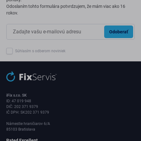
Odoslaním tohto formulára potvrdzujem, že mám viac ako 16
rokov.
Odoberať
Súhlasím s odberom noviniek
iFix s.r.o. SK
ID: 47 019 948
DIČ: 202 371 9379
IČ DPH: SK202 371 9379
Námestie hraničiarov 6/A
85103 Bratislava
Rated Excellent