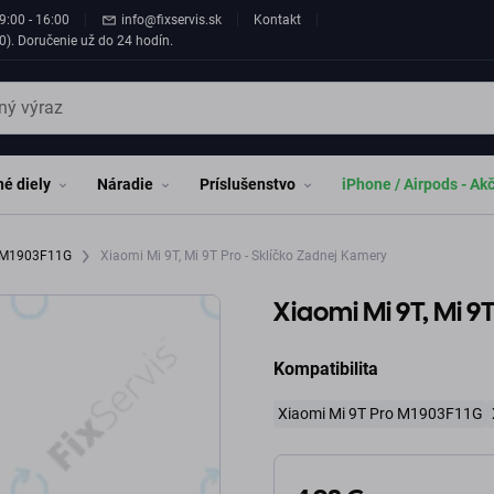
9:00 - 16:00
info@fixservis.sk
Kontakt
0). Doručenie už do 24 hodín.
é diely
Náradie
Príslušenstvo
iPhone / Airpods - Ak
o M1903F11G
Xiaomi Mi 9T, Mi 9T Pro - Sklíčko Zadnej Kamery
Xiaomi Mi 9T, Mi 9
Kompatibilita
Xiaomi Mi 9T Pro M1903F11G