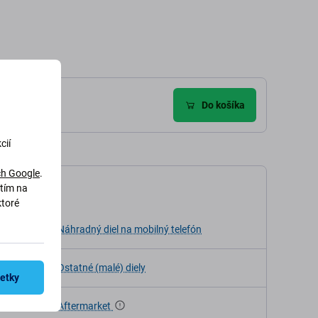
Do košíka
cií
h Google
.
utím na
kácia
ktoré
ia
Náhradný diel na mobilný telefón
Ostatné (malé) diely
šetky
Aftermarket