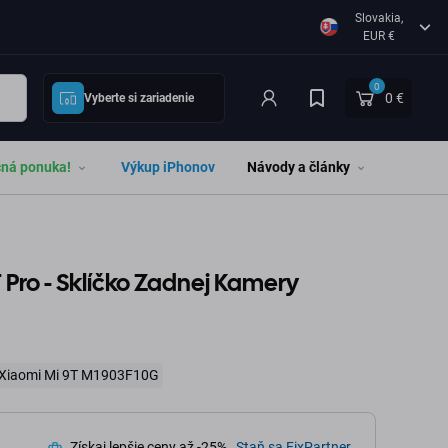
Slovakia,
EUR €
0
0 €
Vyberte si zariadenie
čná ponuka!
Výkup iPhonov
Návody a články
T Pro - Sklíčko Zadnej Kamery
Xiaomi Mi 9T M1903F10G
Získaj lepšie ceny až -25%.
Staň sa FixPartner