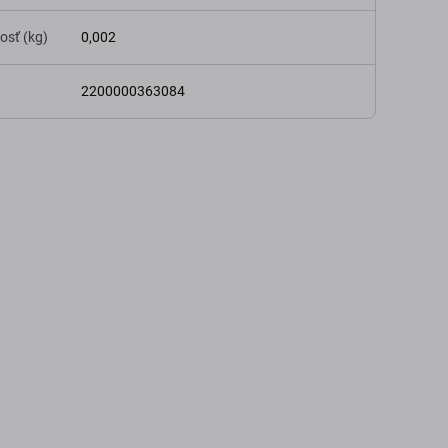
osť (kg)
0,002
2200000363084