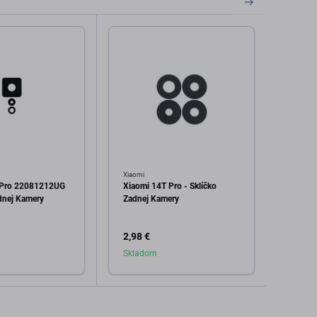
Xiaomi
Xiaomi
 Pro 22081212UG
Xiaomi 14T Pro - Sklíčko
Xiaomi
adnej Kamery
Zadnej Kamery
Sklíč
2,98 €
0,99 
Skladom
Skla
dať do košíka
Pridať do košíka