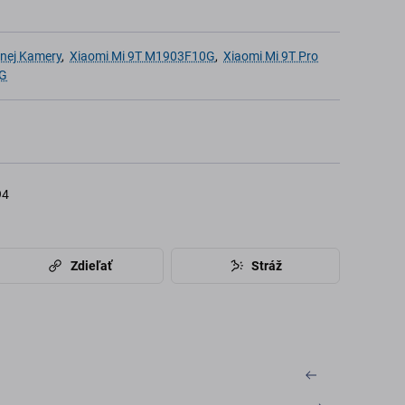
dnej Kamery
,
Xiaomi Mi 9T M1903F10G
,
Xiaomi Mi 9T Pro
G
94
Zdieľať
Stráž