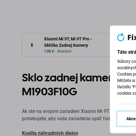
Xiaomi Mi 9T, Mi 9T Pro -
Sklíčko Zadnej Kamery
Táto str
1,98 €
Skladom
Súbory co
sociálnyc
Sklo zadnej kamery pre
Cookies po
Môžete si 
tlačidlo "
M1903F10G
cookies z
Ak ste na svojom zariadení Xiaomi Mi 9T M1903F10G po
potrebujete, aby vaše zariadenie opäť fungovalo bez
Akce
Kvalita náhradných dielov