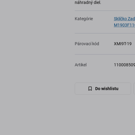
náhradný diel.
Kategórie
Sklíčko Za
M1903F11
Párovací kód
XMI9T-19
Artikel
11000850
Do wishlistu