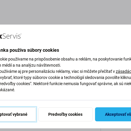
Popis a špecifikácia
Kvalita
Doprava a vrátenie
ánka používa súbory cookies
okie používame na prispôsobenie obsahu a reklám, na poskytovanie funk
h médií a na analýzu návštevnosti.
 Xiaomi Mi 9T
užíváme aj pre personalizáciu reklamy, viac si môžete přečítať v
zásadác
vybrať, ktoré typy súborov cookie a technológií sledovania povolíte klikn
Špecifi
Predvoľby cookies". Niektoré funkcie nemusia fungovať správne, ak sú nie
akázané.
Typ zariaden
škodili sklo zadnej kamery, toto je diel, ktorý
Kategória
 poškodenia.
ptovať vybrané
Predvoľby cookies
Akceptovať v
Originalita