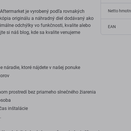
Aftermarket je vyrobený podľa rovnakých
Netto hmotn
e kópia originálu a náhradný diel dodávaný ako
málne odchýlky vo funkčnosti, kvalite alebo
EAN
ajte si náš blog, kde sa kvalite venujeme
 náradie, ktoré nájdete v našej ponuke
torov
om prostredí bez priameho slnečného žiarenia
osoba
as inštalácie
.