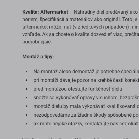
Kvalita: Aftermarket
– Náhradný diel predávaný ako 
noriem, špecifikácií a materiálov ako originál. Toto j
aftermarket môže mať (v zriedkavých prípadoch) mini
vzhľade. Ak sa chcete o kvalite dozvedieť viac, prečít
podrobnejšie.
Montáž a tipy:
Na montáž alebo demontáž je potrebné špeciálne
pri montáži dávajte pozor na krehké časti konek
pred montážou otestujte funkčnosť dielu
snažte sa vykonávať opravy v suchom, bezprašn
montáž dielu by mala vykonávať kvalifikovaná 
nezodpovedáme za žiadne škody spôsobené poč
ak máte nejaké otázky, kontaktujte nás cez
chat