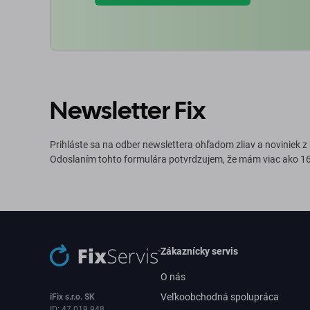
Newsletter Fix
Prihláste sa na odber newslettera ohľadom zliav a noviniek z
Odoslaním tohto formulára potvrdzujem, že mám viac ako 16
Zákaznícky servis
O nás
Veľkoobchodná spolupráca
iFix s.r.o. SK
ID: 47 019 948