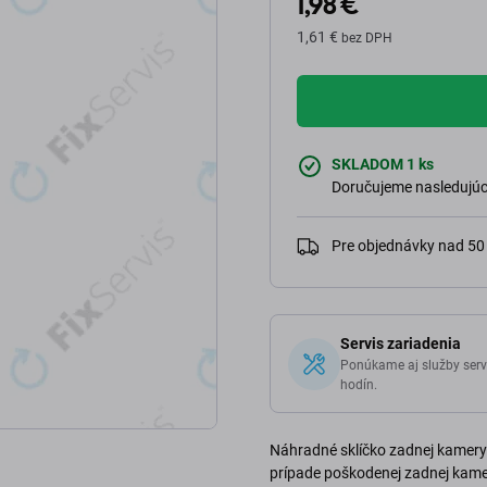
1,98 €
1,61 €
bez DPH
SKLADOM 1 ks
Doručujeme nasledujúci
Pre objednávky nad 5
Servis zariadenia
Ponúkame aj služby serv
hodín.
Náhradné sklíčko zadnej kamery p
prípade poškodenej zadnej kamer