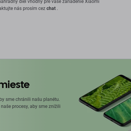
e náhradný diel vhodný pre vaše zariadenie Xiaomi
ktujte nás prosím cez
chat
.
mieste
by sme chránili našu planétu.
 naše procesy, aby sme znížili