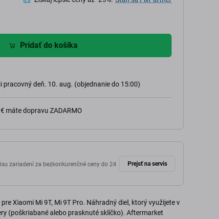
Pridať do košíka
 pracovný deň. 10. aug. (objednanie do 15:00)
0 € máte dopravu ZADARMO
Prejsť na servis
isu zariadení za bezkonkurenčné ceny do 24
re Xiaomi Mi 9T, Mi 9T Pro. Náhradný diel, ktorý využijete v
y (poškriabané alebo prasknuté sklíčko). Aftermarket