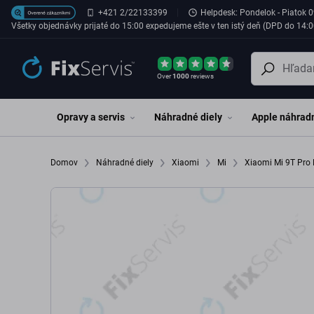
Preskočiť na hlavný obsah
+421 2/22133399
Helpdesk: Pondelok - Piatok 0
Všetky objednávky prijaté do 15:00 expedujeme ešte v ten istý deň (DPD do 14:0
Over
1000
reviews
Opravy a servis
Náhradné diely
Apple náhradn
Domov
Náhradné diely
Xiaomi
Mi
Xiaomi Mi 9T Pr