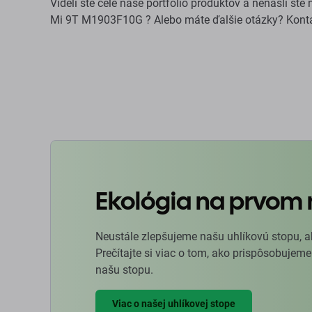
Videli ste celé naše portfólio produktov a nenašli st
Mi 9T M1903F10G ? Alebo máte ďalšie otázky? Konta
Ekológia na prvom 
Neustále zlepšujeme našu uhlíkovú stopu, a
Prečítajte si viac o tom, ako prispôsobujeme
našu stopu.
Viac o našej uhlíkovej stope