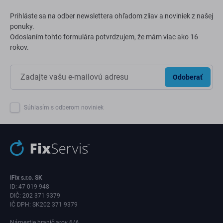
Prihláste sa na odber newslettera ohľadom zliav a noviniek z našej
ponuky.
Odoslaním tohto formulára potvrdzujem, že mám viac ako 16
rokov.
Odoberať
Súhlasím s odberom noviniek
iFix s.r.o. SK
ID: 47 019 948
DIČ: 202 371 9379
IČ DPH: SK202 371 9379
Námestie hraničiarov 6/A