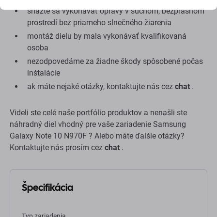
snažte sa vykonávať opravy v suchom, bezprašnom
prostredí bez priameho slnečného žiarenia
montáž dielu by mala vykonávať kvalifikovaná
osoba
nezodpovedáme za žiadne škody spôsobené počas
inštalácie
ak máte nejaké otázky, kontaktujte nás cez
chat
.
Videli ste celé naše portfólio produktov a nenašli ste
náhradný diel vhodný pre vaše zariadenie Samsung
Galaxy Note 10 N970F ? Alebo máte ďalšie otázky?
Kontaktujte nás prosím cez
chat
.
Špecifikácia
Typ zariadenia