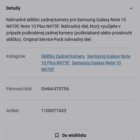
Detaily
Náhradné sklíčko zadnej kamery pre Samsung Galaxy Note 10
N970F, Note 10 Plus N975F. Náhradný diel, ktorý využijete v
prípade poškodenej zadnej kamery (poškriabané alebo prasknuté
sklíčko). Original Service Pack náhradný diel.
Kategórie
Sklíčko Zadnej Kamery
,
Samsung Galaxy Note
10 Plus N975F
,
Samsung Galaxy Note 10
N970F
Párovací kód
GH64-07575A
Artikel
1100077433
Do wishlistu