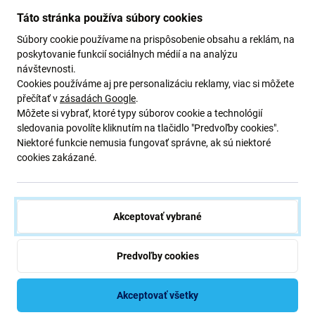
N970F poškodili sklo zadnej kamery, toto je diel, ktorý
Táto stránka používa súbory cookies
potrebujete, aby vaše zariadenie opäť fungovalo bez
poškodenia.
Súbory cookie používame na prispôsobenie obsahu a reklám, na
poskytovanie funkcií sociálnych médií a na analýzu
Kvalita náhradných dielov
návštevnosti.
Cookies používáme aj pre personalizáciu reklamy, viac si môžete
přečítať v
zásadách Google
.
Kvalita: Originálny servisný balík
- náhradný diel je
Môžete si vybrať, ktoré typy súborov cookie a technológií
originálny diel, tj dodaný výrobcom zariadenia . Náhradný
sledovania povolíte kliknutím na tlačidlo "Predvoľby cookies".
diel je najvyššej možnej kvality na trhu a je 100%
Niektoré funkcie nemusia fungovať správne, ak sú niektoré
identický s tým, ktorý je v zariadení už z výroby. Ak sa
cookies zakázané.
chcete o kvalite dozvedieť viac, prečítajte si náš blog, kde
sa kvalite venujeme podrobnejšie.
Akceptovať vybrané
Montáž a tipy:
Na montáž alebo demontáž je potrebné špeciálne
Predvoľby cookies
náradie, ktoré nájdete v našej ponuke
pri montáži dávajte pozor na krehké časti konektorov
Akceptovať všetky
pred montážou otestujte funkčnosť dielu