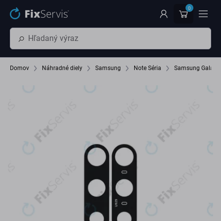
Preskočiť na hlavný obsah
0
Domov
Náhradné diely
Samsung
Note Séria
Samsung Galaxy 