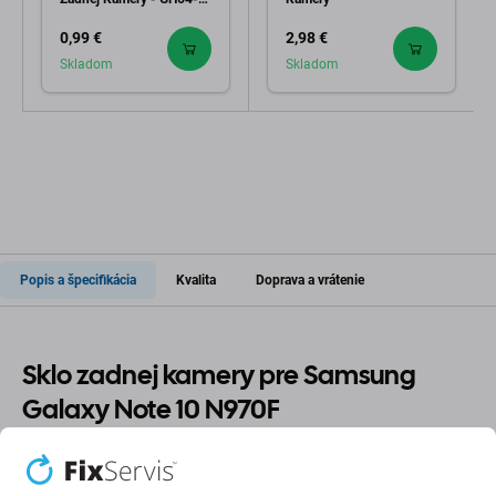
06508A Genuine Service
0,99 €
2,98 €
Pack
Skladom
Skladom
Popis a špecifikácia
Kvalita
Doprava a vrátenie
Sklo zadnej kamery pre Samsung
Galaxy Note 10 N970F
Ak ste na svojom zariadení Samsung Galaxy Note 10