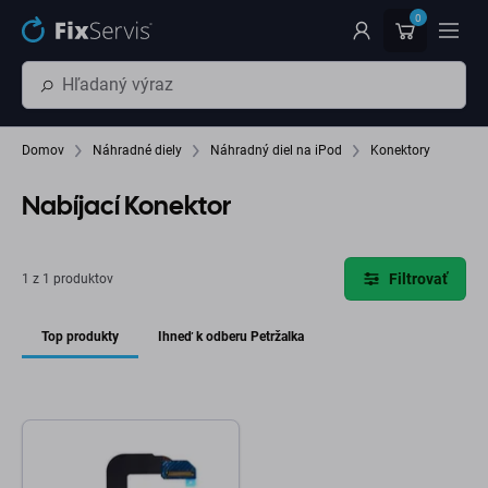
Preskočiť na hlavný obsah
0
Domov
Náhradné diely
Náhradný diel na iPod
Konektory
Nabíjací Konektor
Filtrovať
1 z 1 produktov
Top produkty
Ihneď k odberu Petržalka