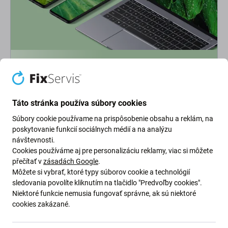
Ekológia na prvom mieste
Neustále zlepšujeme našu uhlíkovú stopu, aby sme
chránili našu planétu. Prečítajte si viac o tom, ako
Táto stránka používa súbory cookies
prispôsobujeme naše procesy, aby sme znížili našu stopu.
Súbory cookie používame na prispôsobenie obsahu a reklám, na
poskytovanie funkcií sociálnych médií a na analýzu
Viac o našej uhlíkovej stope
návštevnosti.
Cookies používáme aj pre personalizáciu reklamy, viac si môžete
přečítať v
zásadách Google
.
Newsletter Fix
Môžete si vybrať, ktoré typy súborov cookie a technológií
sledovania povolíte kliknutím na tlačidlo "Predvoľby cookies".
Niektoré funkcie nemusia fungovať správne, ak sú niektoré
Prihláste sa na odber newslettera ohľadom zliav a noviniek z našej
cookies zakázané.
ponuky.
Odoslaním tohto formulára potvrdzujem, že mám viac ako 16