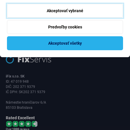
rokov.
Akceptovať vybrané
Odoberať
Predvoľby cookies
Súhlasím s odberom noviniek
Akceptovať všetky
iFix s.r.o. SK
ID: 47 019 948
DIČ: 202 371 9379
IČ DPH: SK202 371 9379
Námestie hraničiarov 6/A
85103 Bratislava
Rated Excellent
Over
1000
reviews