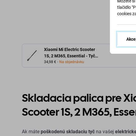
Môžete si 
Pridať do košíka
Pridať d
tlačidlo "
cookies z
Akce
Xiaomi Mi Electric Scooter
1S, 2 M365, Essential - Tyč
Riadidiel so Skladacím
34,98 €
Na objednávku
Mechanizmom (Black) -
C002550004700 Genuine
Service Pack
Skladacia palica pre Xi
Scooter 1S, 2 M365, Esse
Ak máte
poškodenú skladaciu tyč
na vašej
elektrick