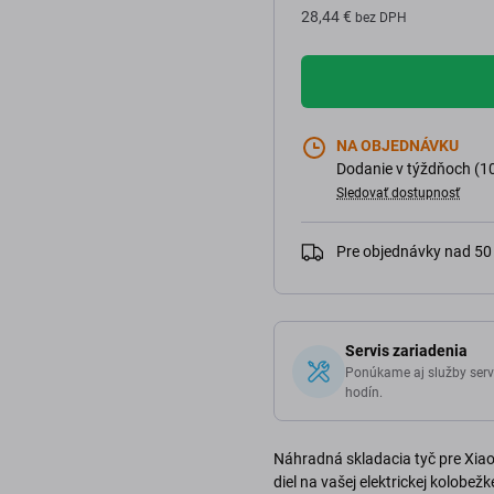
28,44 €
bez DPH
NA OBJEDNÁVKU
Dodanie v týždňoch (1
Sledovať dostupnosť
Pre objednávky nad 5
Servis zariadenia
Ponúkame aj služby serv
hodín.
Náhradná skladacia tyč pre Xiaom
diel na vašej elektrickej kolobe