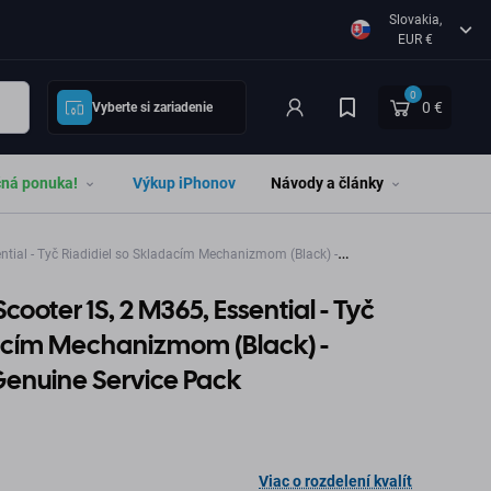
Slovakia,
EUR €
0
0 €
Vyberte si zariadenie
čná ponuka!
Výkup iPhonov
Návody a články
ential - Tyč Riadidiel so Skladacím Mechanizmom (Black) -
Scooter 1S, 2 M365, Essential - Tyč
dacím Mechanizmom (Black) -
nuine Service Pack
Viac o rozdelení kvalít