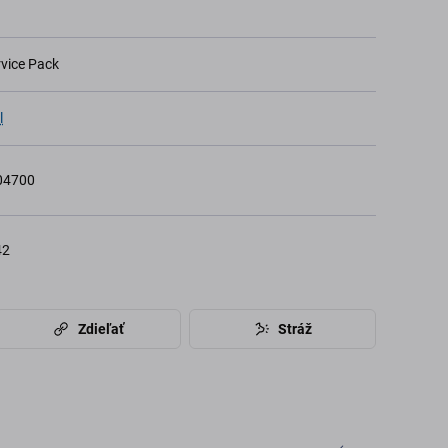
rvice Pack
l
04700
42
Zdieľať
Stráž