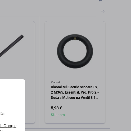
ebot
Xiaomi
Xiaomi
gway Max G30 -
Xiaomi Mi Electric Scooter 1S,
Xiaomi
l so Skladacím
2 M365, Essential, Pro, Pro 2 -
2 M365
m (Black) -
Duša s Maticou na Ventil 8 1/2
Nabíja
vice Pack
x 2
C0024
5,98 €
29,98
C0024
cií
C0024
Skladom
Skla
C0024
Servic
h Google
.