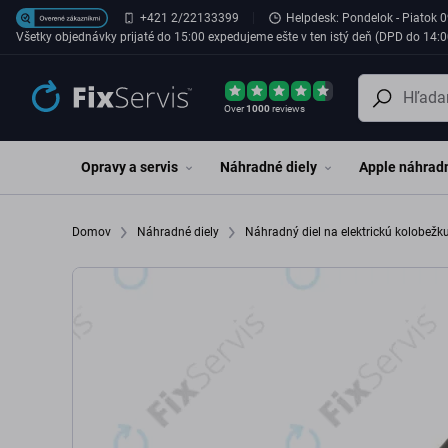
Preskočiť na hlavný obsah
+421 2/22133399
Helpdesk: Pondelok - Piatok 0
Všetky objednávky prijaté do 15:00 expedujeme ešte v ten istý deň (DPD do 14:0
Over
1000
reviews
Opravy a servis
Náhradné diely
Apple náhradn
Domov
Náhradné diely
Náhradný diel na elektrickú kolobežk
C002550004700 Genuine Service Pack