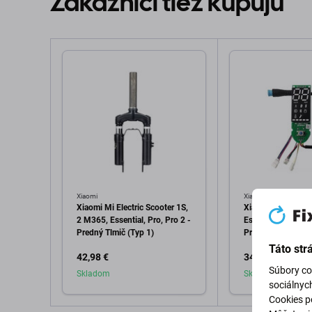
Zákazníci tiež kupujú
Xiaomi
Xiaomi
Xiaomi Mi Electric Scooter 1S,
Xiaomi Mi Electric
2 M365, Essential, Pro, Pro 2 -
Essential, Pro 2, M
Predný Tlmič (Typ 1)
Prístrojová Doska
C002550016100,
Táto str
42,98 €
34,98 €
C002790006400 
Súbory co
Service Pack
Skladom
Skladom
sociálnyc
Cookies po