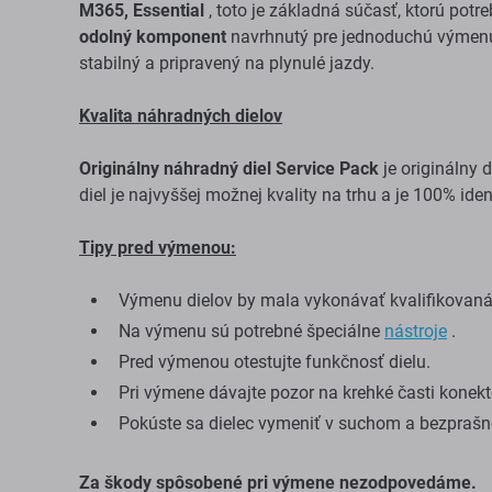
M365, Essential
, toto je základná súčasť, ktorú potr
odolný komponent
navrhnutý pre jednoduchú výmenu 
stabilný a pripravený na plynulé jazdy.
Kvalita náhradných dielov
Originálny náhradný diel Service Pack
je originálny 
diel je najvyššej možnej kvality na trhu a je 100% iden
Tipy pred výmenou:
Výmenu dielov by mala vykonávať kvalifikovan
Na výmenu sú potrebné špeciálne
nástroje
.
Pred výmenou otestujte funkčnosť dielu.
Pri výmene dávajte pozor na krehké časti konekt
Pokúste sa dielec vymeniť v suchom a bezprašn
Za škody spôsobené pri výmene nezodpovedáme.