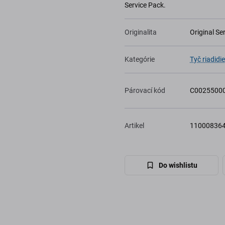
Service Pack.
Originalita
Original Se
Kategórie
Tyč riadidie
Párovací kód
C0025500
Artikel
11000836
Do wishlistu