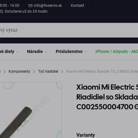
9:00 - 16:00
info@fixservis.sk
Kontakt
0). Doručenie už do 24 hodín.
é diely
Náradie
Príslušenstvo
iPhone / Airpods - Ak
u
Komponenty
Tyč riadidiel
Xiaomi Mi Electric Scooter 1S, 2 M365, Ess
Xiaomi Mi Electric 
Riadidiel so Skla
C002550004700 Ge
Varianty