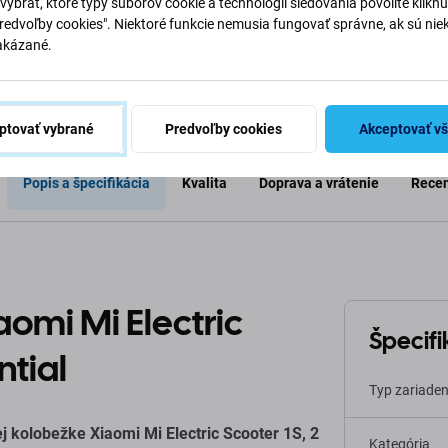
vybrať, ktoré typy súborov cookie a technológií sledovania povolíte klikn
o košíka
Pridať do košíka
Pri
Predvoľby cookies". Niektoré funkcie nemusia fungovať správne, ak sú nie
akázané.
ptovať vybrané
Predvoľby cookies
Akceptovať v
Popis a špecifikácia
Kvalita
Doprava a vrátenie
Recen
aomi Mi Electric
Špecifi
ntial
Typ zariaden
ej kolobežke Xiaomi Mi Electric Scooter 1S, 2
Kategória