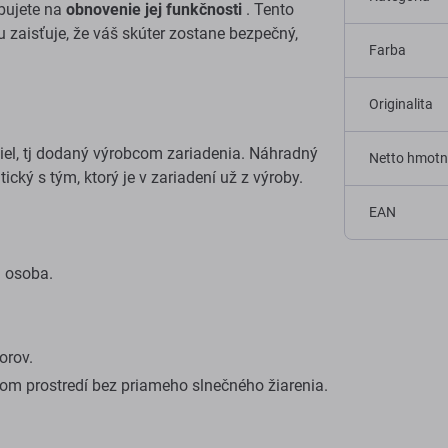
ebujete na
obnovenie jej funkčnosti
. Tento
zaisťuje, že váš skúter zostane bezpečný,
Farba
Originalita
diel, tj dodaný výrobcom zariadenia. Náhradný
Netto hmotn
tický s tým, ktorý je v zariadení už z výroby.
EAN
á osoba.
orov.
om prostredí bez priameho slnečného žiarenia.