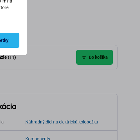
utím na
dať do košíka
Pridať do košíka
ktoré
šetky
zie (11)
Do košíka
kácia
ia
Náhradný diel na elektrickú kolobežku
Komponenty