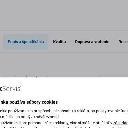
Popis a špecifikácia
Kvalita
Doprava a vrátenie
Recen
dotykovým sklom, bez rámu.
Špecifi
enie a sú ochotní akceptovať stratu funkčnosti.
termarket PRO OLED displej nemusí obsahovať
Typ zariaden
ánka používa súbory cookies
okie používame na prispôsobenie obsahu a reklám, na poskytovanie funk
Kategória
h médií a na analýzu návštevnosti.
užíváme aj pre personalizáciu reklamy, viac si môžete přečítať v
zásadác