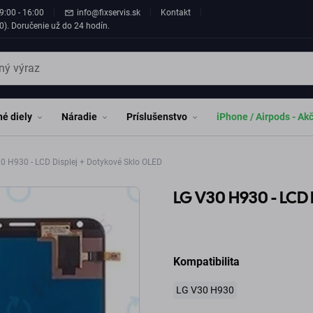
9:00 - 16:00
info@fixservis.sk
Kontakt
0). Doručenie už do 24 hodín.
é diely
Náradie
Príslušenstvo
iPhone / Airpods - Ak
0 H930 - LCD Displej + Dotykové Sklo OLED
LG V30 H930 - LCD 
Kompatibilita
LG V30 H930