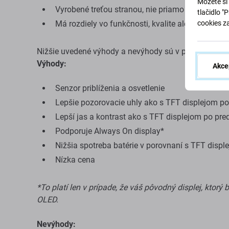
Môžete si 
Vyrobené treťou stranou, nie priamo výrobcom z
tlačidlo "
Má rozdiely vo funkčnosti, kvalite alebo vzhľade
cookies z
Nižšie uvedené výhody a nevýhody sú v porovnaní s
Výhody:
Akce
Senzor priblíženia a osvetlenie
Lepšie pozorovacie uhly ako s TFT displejom po
Lepší jas a kontrast ako s TFT displejom po pred
Podporuje Always On display*
Nižšia spotreba batérie v porovnaní s TFT displ
Nízka cena
*To platí len v prípade, že váš pôvodný displej, ktorý
OLED.
Nevýhody: