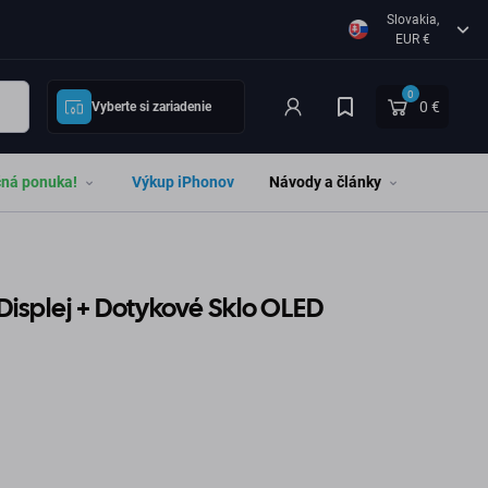
Slovakia,
EUR €
0
0 €
Vyberte si zariadenie
čná ponuka!
Výkup iPhonov
Návody a články
Displej + Dotykové Sklo OLED