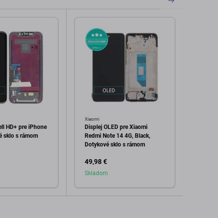
Xiaomi
Xiaomi
ell HD+ pre iPhone
Displej OLED pre Xiaomi
Xiaom
é sklo s rámom
Redmi Note 14 4G, Black,
Disple
Dotykové sklo s rámom
49,98 €
17,98
Skladom
Skla
dať do košíka
Pridať do košíka