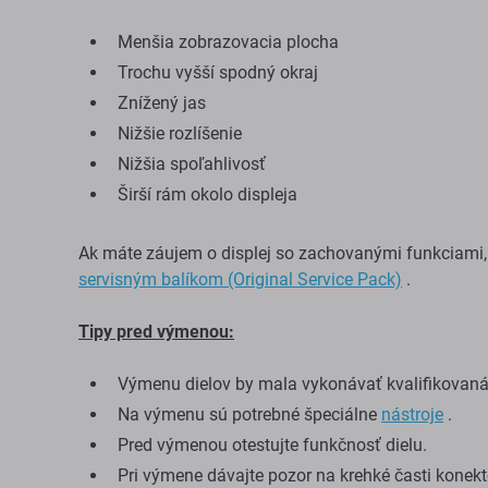
Menšia zobrazovacia plocha
Trochu vyšší spodný okraj
Znížený jas
Nižšie rozlíšenie
Nižšia spoľahlivosť
Širší rám okolo displeja
Ak máte záujem o displej so zachovanými funkciami, 
servisným balíkom (Original Service Pack)
.
Tipy pred výmenou:
Výmenu dielov by mala vykonávať kvalifikovan
Na výmenu sú potrebné špeciálne
nástroje
.
Pred výmenou otestujte funkčnosť dielu.
Pri výmene dávajte pozor na krehké časti konekt