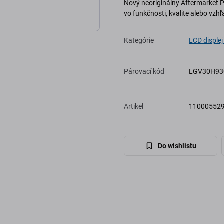
Nový neoriginálny Aftermarket 
vo funkčnosti, kvalite alebo vzhľ
Kategórie
LCD displej
Párovací kód
LGV30H93
Artikel
11000552
Do wishlistu