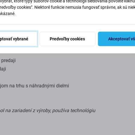
vybrať, ktoré typy súborov cookie a technológií sledovania povolíte klikn
Originalita
ariadenia.
Predvoľby cookies". Niektoré funkcie nemusia fungovať správne, ak sú nie
.
akázané.
Netto hmotn
 pôvodným displejom výrobcu.
EAN
ptovať vybrané
Predvoľby cookies
Akceptovať v
 predaji
aji
ejom na trhu s náhradnými dielmi
 bol na zariadení z výroby, používa technológiu