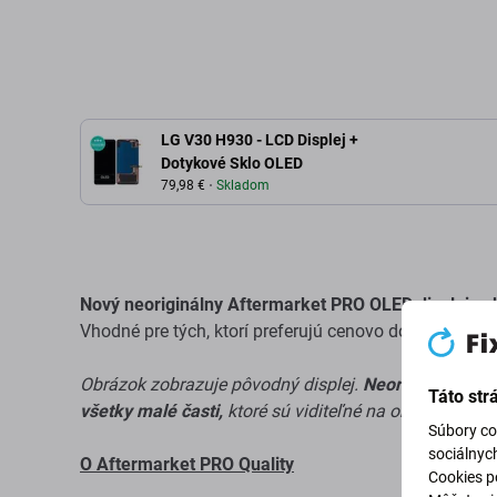
LG V30 H930 - LCD Displej +
Dotykové Sklo OLED
79,98 €
Skladom
Nový neoriginálny Aftermarket PRO OLED displej s 
Vhodné pre tých, ktorí preferujú cenovo dostupné rieš
Obrázok zobrazuje pôvodný displej.
Neoriginálny Af
Táto str
všetky malé časti,
ktoré sú viditeľné na obrázku.
Súbory co
sociálnyc
O Aftermarket PRO Quality
Cookies po