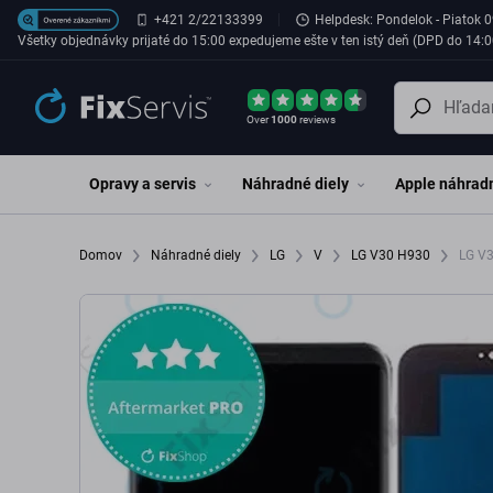
Preskočiť na hlavný obsah
+421 2/22133399
Helpdesk: Pondelok - Piatok 0
Všetky objednávky prijaté do 15:00 expedujeme ešte v ten istý deň (DPD do 14:0
Over
1000
reviews
Opravy a servis
Náhradné diely
Apple náhradn
Domov
Náhradné diely
LG
V
LG V30 H930
LG V3