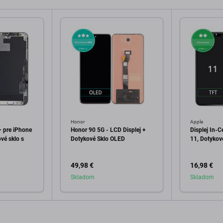
Honor
Apple
+ pre iPhone
Honor 90 5G - LCD Displej +
Displej In-C
vé sklo s
Dotykové Sklo OLED
11, Dotykov
49,98 €
16,98 €
Skladom
Skladom
o košíka
Pridať do košíka
Pri