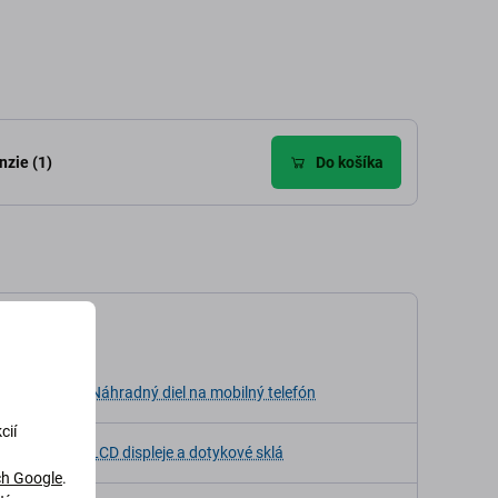
zie (1)
Do košíka
kácia
ia
Náhradný diel na mobilný telefón
cií
LCD displeje a dotykové sklá
h Google
.