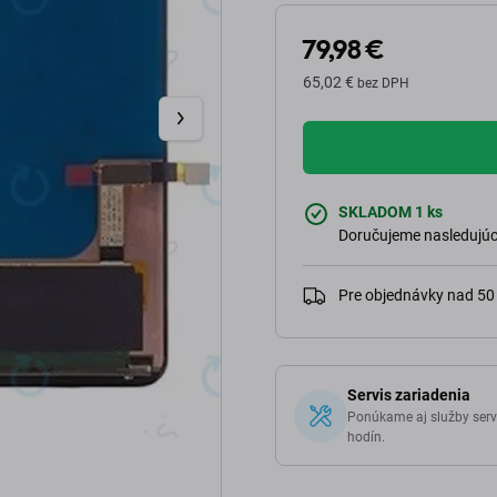
79,98 €
65,02 €
bez DPH
SKLADOM 1 ks
Doručujeme nasledujúci
Pre objednávky nad 5
Servis zariadenia
Ponúkame aj služby serv
hodín.