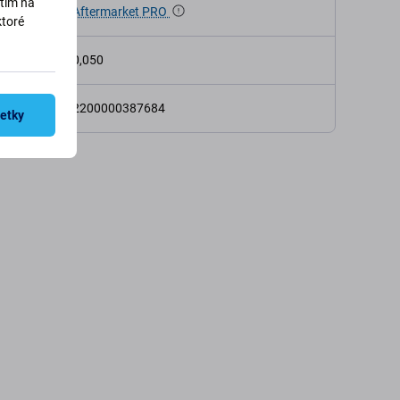
utím na
Aftermarket PRO
ktoré
osť (kg)
0,050
2200000387684
šetky