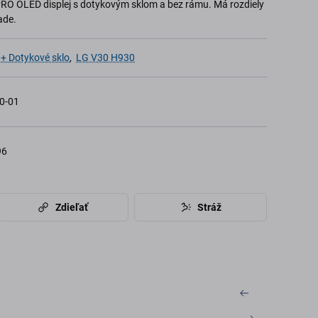
PRO OLED displej s dotykovým sklom a bez rámu. Má rozdiely
ade.
 + Dotykové sklo
,
LG V30 H930
0-01
96
Zdieľať
Stráž