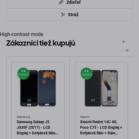
Zdieľať
Stráž
High-contrast mode
Zákazníci tiež kupujú
Samsung
Xiaomi
Samsung Galaxy J5
Xiaomi Redmi 14C 4G,
J530F (2017) - LCD
Poco C75 - LCD Displej +
Displej + Dotykové Sklo
Dotykové Sklo + Rám
(Black) TFT
(Midnight Black) TFT