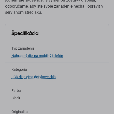
Ak nemáte skúsenosti s výmenou zostavy displeja,
odporúčame, aby ste svoje zariadenie nechali opraviť v
servisnom stredisku.
Špecifikácia
Typ zariadenia
Náhradný diel na mobilný telefón
Kategória
LCD displeje a dotykové sklá
Farba
Black
Originalita