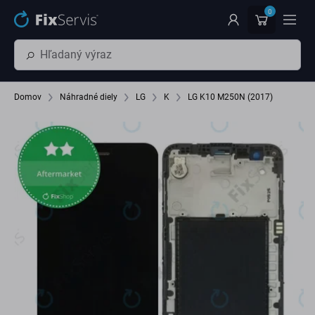
Preskočiť na hlavný obsah
0
Domov
Náhradné diely
LG
K
LG K10 M250N (2017)