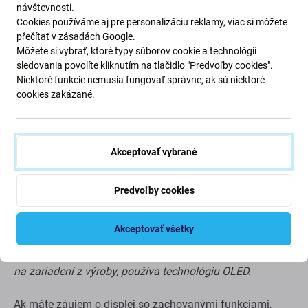
návštevnosti.
Menšia zobrazovacia plocha
Cookies používáme aj pre personalizáciu reklamy, viac si môžete
Trochu vyšší spodný okraj
přečítať v
zásadách Google
.
Nie je možné zobraziť skutočnú čiernu
Môžete si vybrať, ktoré typy súborov cookie a technológií
sledovania povolíte kliknutím na tlačidlo "Predvoľby cookies".
Znížený jas
Niektoré funkcie nemusia fungovať správne, ak sú niektoré
Nižšie rozlíšenie
cookies zakázané.
Nižšia spoľahlivosť
Širší rám okolo displeja
Nepodporuje Vždy na displeji*
Akceptovať vybrané
Vyššia spotreba batérie v porovnaní s Aftermarket
PRO a originálnym displejom*
Predvoľby cookies
Hrubší panel displeja v porovnaní s Aftermarket PRO
a originálnym displejom*
Akceptovať všetky
*To platí len v prípade, že váš pôvodný displej, ktorý bol
na zariadení z výroby, používa technológiu OLED.
Ak máte záujem o displej so zachovanými funkciami,