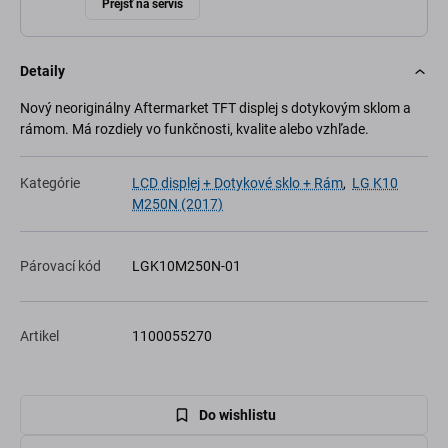
Prejsť na servis
Detaily
Nový neoriginálny Aftermarket TFT displej s dotykovým sklom a
rámom. Má rozdiely vo funkčnosti, kvalite alebo vzhľade.
Kategórie
LCD displej + Dotykové sklo + Rám
,
LG K10
M250N (2017)
Párovací kód
LGK10M250N-01
Artikel
1100055270
Do wishlistu