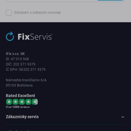
Súhlasím s odberom noviniek
iFix s.r.o. SK
ID: 47 019 948
DIČ: 202 371 9379
IČ DPH: SK202 371 9379
Námestie hraničiarov 6/A
85103 Bratislava
Rated Excellent
Over
1000
reviews
Zákaznícky servis