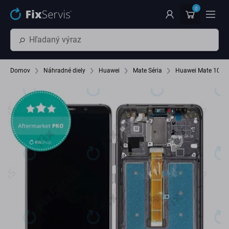
Preskočiť na hlavný obsah
0
Domov
Náhradné diely
Huawei
Mate Séria
Huawei Mate 10 Pr