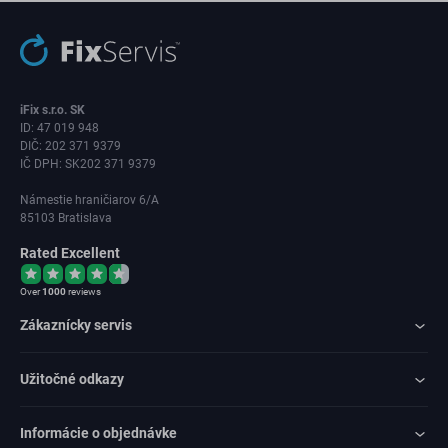
iFix s.r.o. SK
ID: 47 019 948
DIČ: 202 371 9379
IČ DPH: SK202 371 9379
Námestie hraničiarov 6/A
85103 Bratislava
Rated Excellent
Over
1000
reviews
Zákaznícky servis
Užitočné odkazy
Informácie o objednávke