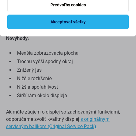
Nízka cena
Predvoľby cookies
*To platí len v prípade, že váš pôvodný displej, ktorý bol
Akceptovať všetky
na zariadení z výroby, používa technológiu OLED.
Nevýhody:
Menšia zobrazovacia plocha
Trochu vyšší spodný okraj
Znížený jas
Nižšie rozlíšenie
Nižšia spoľahlivosť
Širší rám okolo displeja
Ak máte záujem o displej so zachovanými funkciami,
odporúčame zvoliť kvalitný displej
s originálnym
servisným balíkom (Original Service Pack)
.