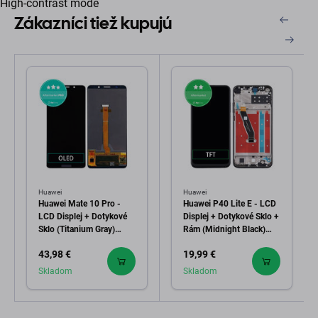
High-contrast mode
Zákazníci tiež kupujú
Huawei
Huawei
Huawei Mate 10 Pro -
Huawei P40 Lite E - LCD
LCD Displej + Dotykové
Displej + Dotykové Sklo +
Sklo (Titanium Gray)
Rám (Midnight Black)
OLED
TFT
43,98 €
19,99 €
Skladom
Skladom