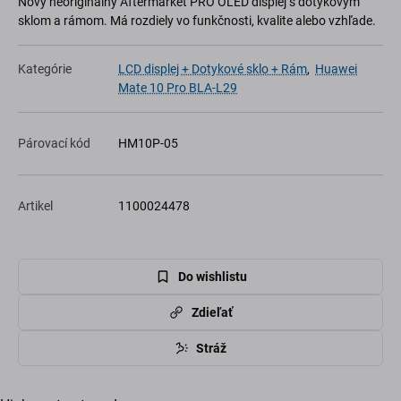
Nový neoriginálny Aftermarket PRO OLED displej s dotykovým
sklom a rámom. Má rozdiely vo funkčnosti, kvalite alebo vzhľade.
Kategórie
LCD displej + Dotykové sklo + Rám
,
Huawei
Mate 10 Pro BLA-L29
Párovací kód
HM10P-05
Artikel
1100024478
Do wishlistu
Zdieľať
Stráž