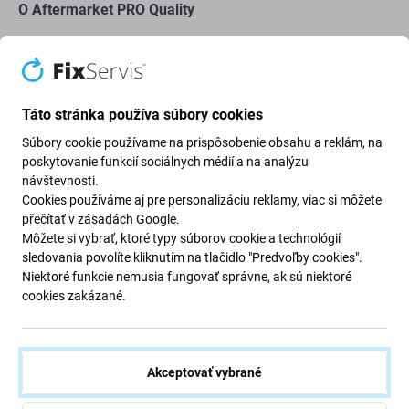
O Aftermarket PRO Quality
Vyrobené treťou stranou, nie priamo výrobcom
zariadenia.
Má rozdiely vo funkčnosti, kvalite alebo vzhľade.
Táto stránka používa súbory cookies
Súbory cookie používame na prispôsobenie obsahu a reklám, na
Nižšie uvedené výhody a nevýhody sú v porovnaní s
poskytovanie funkcií sociálnych médií a na analýzu
pôvodným displejom výrobcu.
návštevnosti.
Výhody:
Cookies používáme aj pre personalizáciu reklamy, viac si môžete
přečítať v
zásadách Google
.
Senzor priblíženia a osvetlenie
Môžete si vybrať, ktoré typy súborov cookie a technológií
sledovania povolíte kliknutím na tlačidlo "Predvoľby cookies".
Lepšie pozorovacie uhly ako s TFT displejom po
Niektoré funkcie nemusia fungovať správne, ak sú niektoré
predaji
cookies zakázané.
Lepší jas a kontrast ako s TFT displejom po predaji
Podporuje Always On display*
Nižšia spotreba batérie v porovnaní s TFT displejom
Akceptovať vybrané
na trhu s náhradnými dielmi