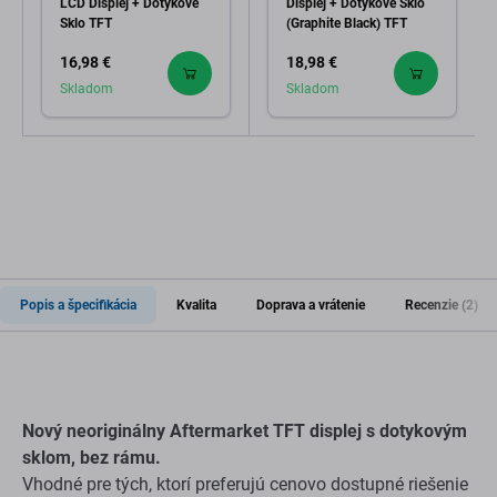
LCD Displej + Dotykové
Displej + Dotykové Sklo
Sklo TFT
(Graphite Black) TFT
16,98 €
18,98 €
Skladom
Skladom
Popis a špecifikácia
Kvalita
Doprava a vrátenie
Recenzie (2)
Nový neoriginálny Aftermarket TFT displej s dotykovým
sklom, bez rámu.
Vhodné pre tých, ktorí preferujú cenovo dostupné riešenie