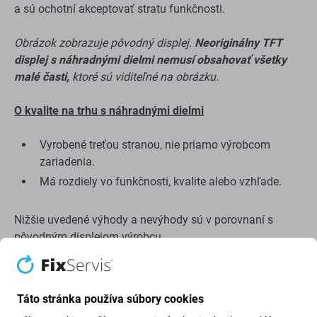
a sú ochotní akceptovať stratu funkčnosti.
Obrázok zobrazuje pôvodný displej.
Neoriginálny TFT
displej s náhradnými dielmi nemusí obsahovať všetky
malé časti,
ktoré sú viditeľné na obrázku.
O kvalite na trhu s náhradnými dielmi
Vyrobené treťou stranou, nie priamo výrobcom
zariadenia.
Má rozdiely vo funkčnosti, kvalite alebo vzhľade.
Nižšie uvedené výhody a nevýhody sú v porovnaní s
pôvodným displejom výrobcu.
Výhody:
Nízka cena
Táto stránka používa súbory cookies
Použitie technológie LCD