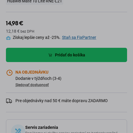
Huawei Mate 10 Lite RNE-L21
14,98 €
12,18 €
bez DPH
Získaj lepšie ceny až -25%.
Staň sa FixPartner
Pridať do košíka
NA OBJEDNÁVKU
Dodanie v týždňoch (3-4)
Sledovať dostupnosť
Pre objednávky nad 50 € máte dopravu ZADARMO
Servis zariadenia