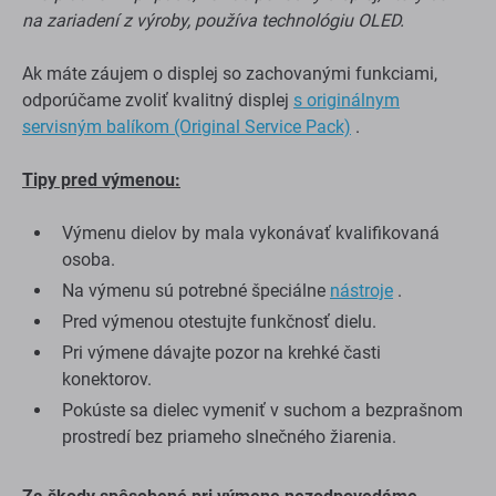
na zariadení z výroby, používa technológiu OLED.
Ak máte záujem o displej so zachovanými funkciami,
odporúčame zvoliť kvalitný displej
s originálnym
servisným balíkom (Original Service Pack)
.
Tipy pred výmenou:
Výmenu dielov by mala vykonávať kvalifikovaná
osoba.
Na výmenu sú potrebné špeciálne
nástroje
.
Pred výmenou otestujte funkčnosť dielu.
Pri výmene dávajte pozor na krehké časti
konektorov.
Pokúste sa dielec vymeniť v suchom a bezprašnom
prostredí bez priameho slnečného žiarenia.