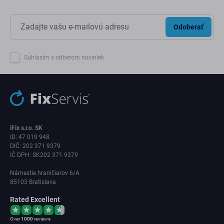
Odoberať
Súhlasím s odberom noviniek
iFix s.r.o. SK
ID: 47 019 948
DIČ: 202 371 9379
IČ DPH: SK202 371 9379
Námestie hraničiarov 6/A
85103 Bratislava
Rated Excellent
Over
1000
reviews