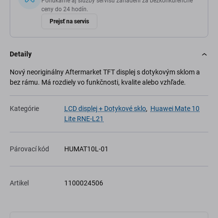
Ponúkame aj služby servisu zariadení za bezkonkurenčné
ceny do 24 hodín.
Prejsť na servis
Detaily
Nový neoriginálny Aftermarket TFT displej s dotykovým sklom a
bez rámu. Má rozdiely vo funkčnosti, kvalite alebo vzhľade.
Kategórie
LCD displej + Dotykové sklo
,
Huawei Mate 10
Lite RNE-L21
Párovací kód
HUMAT10L-01
Artikel
1100024506