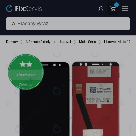
Preskočiť na hlavný obsah
0
Domov
Náhradné diely
Huawei
Mate Séria
Huawei Mate 10 Li