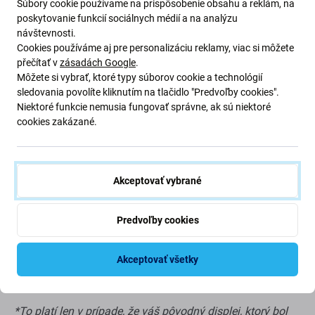
Súbory cookie používame na prispôsobenie obsahu a reklám, na
poskytovanie funkcií sociálnych médií a na analýzu
Nevýhody:
návštevnosti.
Cookies používáme aj pre personalizáciu reklamy, viac si môžete
Menšia zobrazovacia plocha
přečítať v
zásadách Google
.
Môžete si vybrať, ktoré typy súborov cookie a technológií
Trochu vyšší spodný okraj
sledovania povolíte kliknutím na tlačidlo "Predvoľby cookies".
Nie je možné zobraziť skutočnú čiernu
Niektoré funkcie nemusia fungovať správne, ak sú niektoré
Znížený jas
cookies zakázané.
Nižšie rozlíšenie
Nižšia spoľahlivosť
Širší rám okolo displeja
Akceptovať vybrané
Nepodporuje Vždy na displeji*
Vyššia spotreba batérie v porovnaní s Aftermarket
Predvoľby cookies
PRO a originálnym displejom*
Hrubší panel displeja v porovnaní s Aftermarket PRO
Akceptovať všetky
a originálnym displejom*
*To platí len v prípade, že váš pôvodný displej, ktorý bol