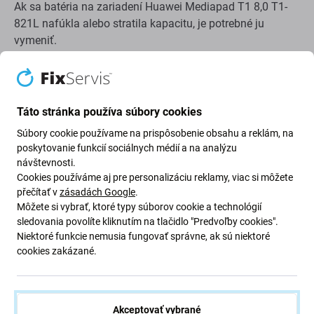
Ak sa batéria na zariadení Huawei Mediapad T1 8,0 T1-
821L nafúkla alebo stratila kapacitu, je potrebné ju
vymeniť.
Kedy je potrebné vymeniť batériu?
batéria je nafúknutá
Táto stránka používa súbory cookies
zariadenie sa rýchlo vybíja
Súbory cookie používame na prispôsobenie obsahu a reklám, na
zariadenie sa prehrieva
poskytovanie funkcií sociálnych médií a na analýzu
návštevnosti.
zariadenie sa nedá nabiť na 100 %
Cookies používáme aj pre personalizáciu reklamy, viac si môžete
zariadenie neindikuje správne stav batérie
přečítať v
zásadách Google
.
Môžete si vybrať, ktoré typy súborov cookie a technológií
sledovania povolíte kliknutím na tlačidlo "Predvoľby cookies".
Kvalita náhradných dielov
Niektoré funkcie nemusia fungovať správne, ak sú niektoré
cookies zakázané.
Kvalita: Aftermarket
– Náhradný diel predávaný ako
Aftermarket je vyrobený podľa rovnakých noriem,
špecifikácií a materiálov ako originál. Toto je kópia
originálu a náhradný diel dodávaný ako Aftermarket
Akceptovať vybrané