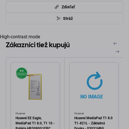
Zdieľať
Stráž
High-contrast mode
Zákazníci tiež kupujú
Huawei
Huawei
Huawei EE Eagle,
Huawei MediaPad T1 8.0
MediaPad T1 8.0, T1 10 -
T1-821L - Základná
Batéria HB3080G1EBC,
Doska - 03031HBG