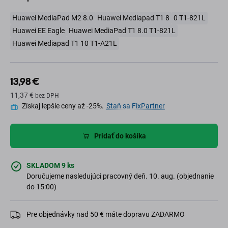
Huawei MediaPad M2 8.0
Huawei Mediapad T1 8
0 T1-821L
Huawei EE Eagle
Huawei MediaPad T1 8.0 T1-821L
Huawei Mediapad T1 10 T1-A21L
13,98 €
11,37 €
bez DPH
Získaj lepšie ceny až -25%.
Staň sa FixPartner
Pridať do košíka
SKLADOM 9 ks
Doručujeme nasledujúci pracovný deň. 10. aug. (objednanie
do 15:00)
Pre objednávky nad 50 € máte dopravu ZADARMO