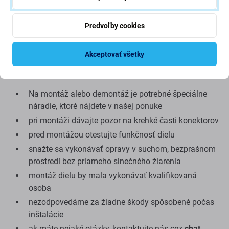
môže mať (v ojedinelých prípadoch) minimálne rozdiely
vo funkčnosti, kvalite alebo vzhľade. Ak sa chcete
Predvoľby cookies
dozvedieť viac o kvalite, prečítajte si náš blog, kde sa na
kvalitu zameriavame podrobnejšie.
Akceptovať všetky
Montáž a tipy:
Na montáž alebo demontáž je potrebné špeciálne
náradie, ktoré nájdete v našej ponuke
pri montáži dávajte pozor na krehké časti konektorov
pred montážou otestujte funkčnosť dielu
snažte sa vykonávať opravy v suchom, bezprašnom
prostredí bez priameho slnečného žiarenia
montáž dielu by mala vykonávať kvalifikovaná
osoba
nezodpovedáme za žiadne škody spôsobené počas
inštalácie
ak máte nejaké otázky, kontaktujte nás cez
chat
.