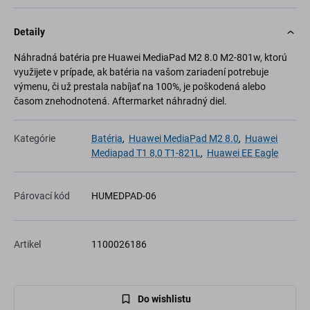
Detaily
Náhradná batéria pre Huawei MediaPad M2 8.0 M2-801w, ktorú
využijete v prípade, ak batéria na vašom zariadení potrebuje
výmenu, či už prestala nabíjať na 100%, je poškodená alebo
časom znehodnotená. Aftermarket náhradný diel.
Kategórie
Batéria
,
Huawei MediaPad M2 8.0
,
Huawei
Mediapad T1 8,0 T1-821L
,
Huawei EE Eagle
Párovací kód
HUMEDPAD-06
Artikel
1100026186
Do wishlistu