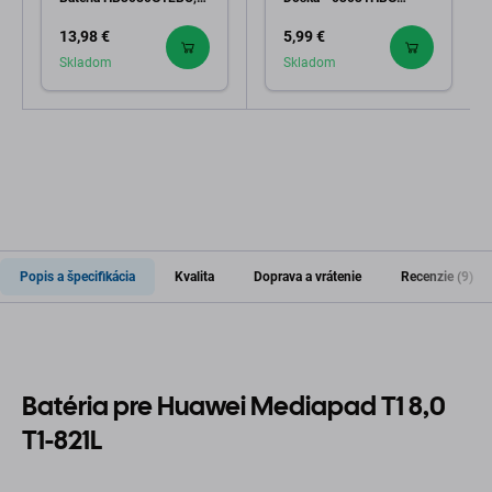
HB3080G1EBW
Genuine Service Pack
13,98 €
5,99 €
4800mAh
Skladom
Skladom
Popis a špecifikácia
Kvalita
Doprava a vrátenie
Recenzie (9)
Batéria pre Huawei Mediapad T1 8,0
T1-821L