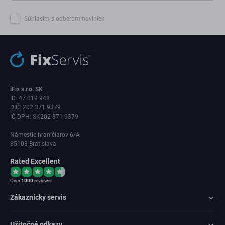
Súhlasím s odberom noviniek
iFix s.r.o. SK
ID: 47 019 948
DIČ: 202 371 9379
IČ DPH: SK202 371 9379
Námestie hraničiarov 6/A
85103 Bratislava
Rated Excellent
Over
1000
reviews
Zákaznícky servis
Užitočné odkazy