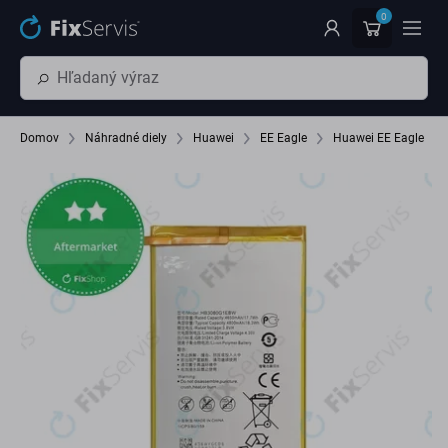
Preskočiť na hlavný obsah
0
Domov
Náhradné diely
Huawei
EE Eagle
Huawei EE Eagle