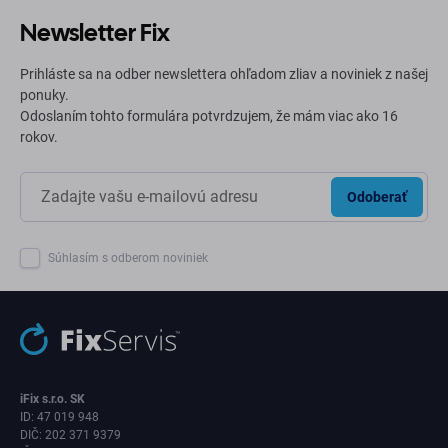
Newsletter Fix
Prihláste sa na odber newslettera ohľadom zliav a noviniek z našej
ponuky.
Odoslaním tohto formulára potvrdzujem, že mám viac ako 16
rokov.
Odoberať
Súhlasím s odberom noviniek
iFix s.r.o. SK
ID: 47 019 948
DIČ: 202 371 9379