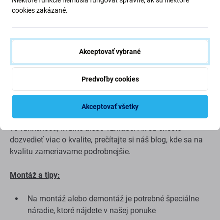
zariadenie sa nedá nabiť na 100 %
cookies zakázané.
zariadenie neindikuje správne stav batérie
Kvalita náhradných dielov
Akceptovať vybrané
Kvalita: Aftermarket
– Náhradný diel predávaný ako
Predvoľby cookies
Aftermarket je vyrobený podľa rovnakých noriem,
špecifikácií a materiálov ako originál. Toto je kópia
originálu a náhradný diel dodávaný ako Aftermarket
Akceptovať všetky
môže mať (v ojedinelých prípadoch) minimálne rozdiely
vo funkčnosti, kvalite alebo vzhľade. Ak sa chcete
dozvedieť viac o kvalite, prečítajte si náš blog, kde sa na
kvalitu zameriavame podrobnejšie.
Montáž a tipy:
Na montáž alebo demontáž je potrebné špeciálne
náradie, ktoré nájdete v našej ponuke