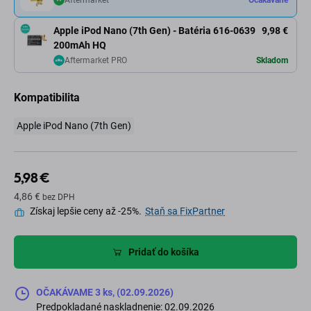
Aftermarket
Očakávané
Apple iPod Nano (7th Gen) - Batéria 616-0639
9,98 €
200mAh HQ
Aftermarket PRO
Skladom
Kompatibilita
Apple iPod Nano (7th Gen)
5,98 €
4,86 €
bez DPH
Získaj lepšie ceny až -25%.
Staň sa FixPartner
Pridať do košíka
OČAKÁVAME 3 ks, (02.09.2026)
Predpokladané naskladnenie: 02.09.2026