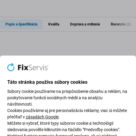
Popis a špecifikácia
Kvalita
Doprava a vrátenie
Recenzie (3)
Batéria pre Apple iPod Nano (7th Gen)
Ak sa batéria na zariadení Apple iPod Nano (7th Gen)
Táto stránka používa súbory cookies
nafúkla alebo stratila kapacitu, je potrebné ju vymeniť.
Súbory cookie používame na prispôsobenie obsahu a reklám, na
poskytovanie funkcií sociálnych médií a na analýzu
Kedy je potrebné vymeniť batériu?
návštevnosti.
Cookies používáme aj pre personalizáciu reklamy, viac si môžete
batéria je nafúknutá
přečítať v
zásadách Google
.
zariadenie sa rýchlo vybíja
Môžete si vybrať, ktoré typy súborov cookie a technológií
sledovania povolíte kliknutím na tlačidlo "Predvoľby cookies".
zariadenie sa prehrieva
Niektoré funkcie nemusia fungovať správne, ak sú niektoré