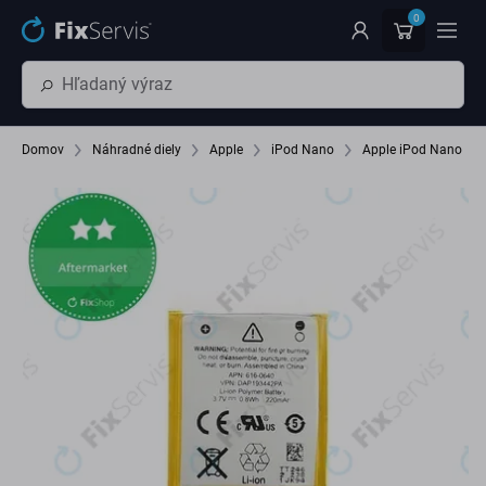
Preskočiť na hlavný obsah
0
Domov
Náhradné diely
Apple
iPod Nano
Apple iPod Nano (7t