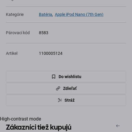
Kategórie
Batéria
,
Apple iPod Nano (7th Gen)
Párovací kód
8583
Artikel
1100005124
Do wishlistu
Zdieľať
Stráž
High-contrast mode
Zákazníci tiež kupujú