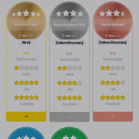
Nový
Zrekonštruovaný
Zrekonštruovaný
IPS
IPS
IPS
Technológia
Technológia
Technológia
cena
cena
cena
Jas
Jas
Jas
Farebné
Farebné
Farebné
Dropdown
Dropdown
Dropdown
button
button
button