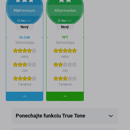
Nový
Nový
In-Cell
TFT
Technológia
Technológia
cena
cena
Jas
Jas
Farebné
Farebné
Dropdown
Dropdown
button
button
Ponechajte funkciu True Tone