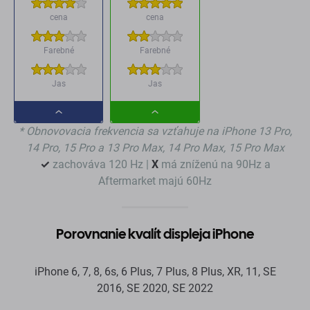
cena
cena
Farebné
Farebné
Jas
Jas
Dropdown
Dropdown
* Obnovovacia frekvencia sa vzťahuje na iPhone 13 Pro,
button
button
14 Pro, 15 Pro a 13 Pro Max, 14 Pro Max, 15 Pro Max
✓
zachováva 120 Hz |
X
má zníženú na 90Hz a
Aftermarket majú 60Hz
Porovnanie kvalít displeja iPhone
iPhone 6, 7, 8, 6s, 6 Plus, 7 Plus, 8 Plus, XR, 11, SE
2016, SE 2020, SE 2022