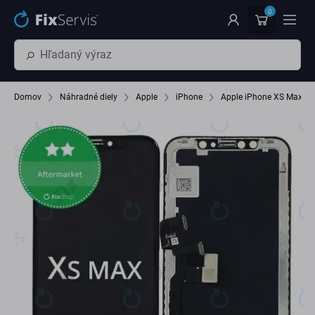
Preskočiť na hlavný obsah
0
Domov
Náhradné diely
Apple
iPhone
Apple iPhone XS Max