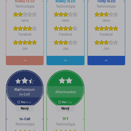
Mäkký OLED
Mäkký OLED
Tvrdý OLED
Technológia
Technológia
Technológia
cena
cena
cena
Farebné
Farebné
Farebné
Jas
Jas
Jas
Dropdown
Dropdown
Dropdown
button
button
button
Nový
Nový
In-Cell
TFT
Technológia
Technológia