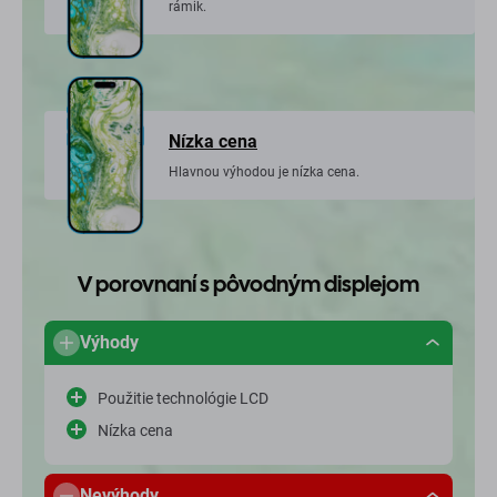
rámik.
Nízka cena
Hlavnou výhodou je nízka cena.
V porovnaní s pôvodným displejom
Výhody
Použitie technológie LCD
Nízka cena
Nevýhody