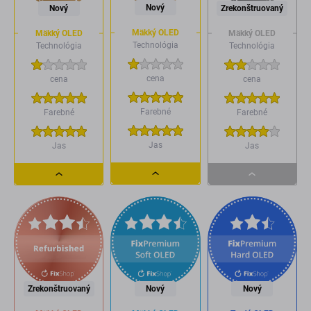
Nový
Nový
Zrekonštruovaný
Mäkký OLED
Mäkký OLED
Mäkký OLED
Technológia
Technológia
Technológia
cena
cena
cena
Farebné
Farebné
Farebné
Jas
Jas
Jas
Dropdown
Dropdown
Dropdown
button
button
button
Zrekonštruovaný
Nový
Nový