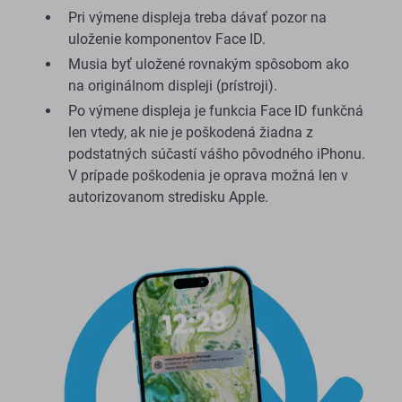
Pri výmene displeja treba dávať pozor na
uloženie komponentov Face ID.
Musia byť uložené rovnakým spôsobom ako
na originálnom displeji (prístroji).
Po výmene displeja je funkcia Face ID funkčná
len vtedy, ak nie je poškodená žiadna z
podstatných súčastí vášho pôvodného iPhonu.
V prípade poškodenia je oprava možná len v
autorizovanom stredisku Apple.