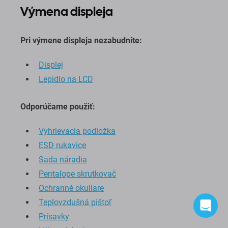
Výmena displeja
Pri výmene displeja nezabudnite:
Displej
Lepidlo na LCD
Odporúčame použiť:
Vyhrievacia podložka
ESD rukavice
Sada náradia
Pentalope skrutkovač
Ochranné okuliare
Teplovzdušná pištoľ
Prísavky