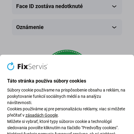
Face ID zostáva nedotknuté
Oznámenie
Táto stránka používa súbory cookies
Súbory cookie používame na prispôsobenie obsahu a reklám, na
poskytovanie funkcií sociálnych médií a na analýzu
návštevnosti.
Popredajný displej
Cookies používáme aj pre personalizáciu reklamy, viac si môžete
přečítať v
zásadách Google
.
Môžete si vybrať, ktoré typy súborov cookie a technológií
nový neoriginálny displej vyrobený treťou stranou,
sledovania povolíte kliknutím na tlačidlo "Predvoľby cookies".
nie priamo výrobcom zariadenia
Niektoré funkcie nemusia fungovať správne, ak sú niektoré