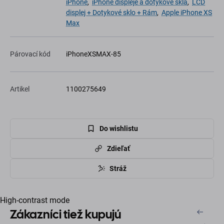
iPhone
,
iPhone displeje a dotykové sklá
,
LCD
displej + Dotykové sklo + Rám
,
Apple iPhone XS
Max
Párovací kód
iPhoneXSMAX-85
Artikel
1100275649
Do wishlistu
Zdieľať
Stráž
High-contrast mode
Zákazníci tiež kupujú