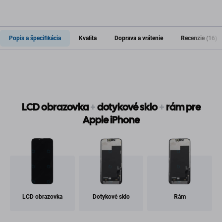
Popis a špecifikácia
Kvalita
Doprava a vrátenie
Recenzie (16)
LCD obrazovka
+
dotykové sklo
+
rám pre
Apple iPhone
LCD obrazovka
Dotykové sklo
Rám