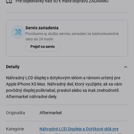
Pre objednávky nad 50 € máte dopravu ZADARMO
Servis zariadenia
Ponúkame aj služby servisu zariadení za bezkonkurenčné
ceny do 24 hodín.
Prejsť na servis
Detaily
Náhradný LCD displej s dotykovým sklom a rámom určený pre
Apple iPhone XS Max. Náhradný diel, ktorý využijete, ak sa vám
povôdný displej poškriabal, praskol alebo sa inak znehodnotil.
Aftermarket náhradné diely.
Originalita
Aftermarket
Kategórie
Náhradné LCD Displeje a Dotýkové sklá pre