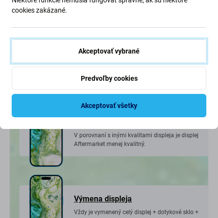
cookies zakázané.
Oznámenie
Akceptovať vybrané
Po výmene displeja sa na obrazovke zobrazí
hlásenie „Dôležité hlásenie alebo neznáme
diely“.
Predvoľby cookies
Akceptovať všetky
Kvalita
V porovnaní s inými kvalitami displeja je displej
Aftermarket menej kvalitný.
Výmena displeja
Vždy je vymenený celý displej + dotykové sklo +