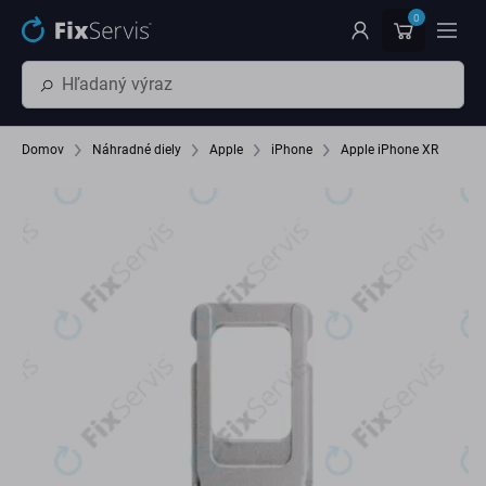
Preskočiť na hlavný obsah
0
Domov
Náhradné diely
Apple
iPhone
Apple iPhone XR