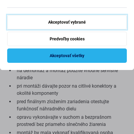
Kvalita náhradného dielu
Aftermarket:
Neoriginálny náhradný diel vyrobený
Akceptovať vybrané
nezávislým výrobcom. V porovnaní s originálnym dielom
sa môžu vyskytnúť menšie rozdiely vo vzhľade,
Predvoľby cookies
spracovaní alebo funkčnosti.
Tipy pred výmenou:
Akceptovať všetky
na demontáž a montáž použite vhodné servisné
náradie
pri montáži dávajte pozor na citlivé konektory a
okolité komponenty
pred finálnym zložením zariadenia otestujte
funkčnosť náhradného dielu
opravu vykonávajte v suchom a bezprašnom
prostredí bez priameho slnečného žiarenia
montáž by mala vykonať kvalifikovaná osoba