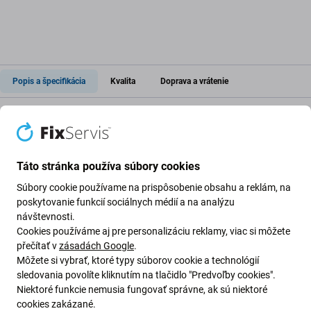
Popis a špecifikácia
Kvalita
Doprava a vrátenie
SIM slot pre Apple iPhone XR
Táto stránka používa súbory cookies
Ak ste pôvodný SIM slot zariadenia
Apple iPhone XR
Súbory cookie používame na prispôsobenie obsahu a reklám, na
stratili alebo sa poškodil, tento náhradný diel predstavuje
poskytovanie funkcií sociálnych médií a na analýzu
vhodnú náhradu.
návštevnosti.
Cookies používáme aj pre personalizáciu reklamy, viac si môžete
přečítať v
zásadách Google
.
Umožňuje bezpečné vloženie SIM karty do zariadenia.
Môžete si vybrať, ktoré typy súborov cookie a technológií
Pred použitím skontrolujte presnú kompatibilitu s
sledovania povolíte kliknutím na tlačidlo "Predvoľby cookies".
konkrétnym modelom.
Niektoré funkcie nemusia fungovať správne, ak sú niektoré
cookies zakázané.