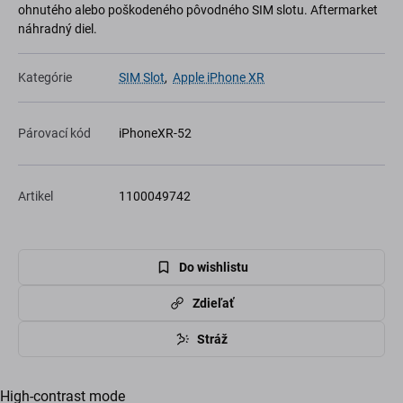
ohnutého alebo poškodeného pôvodného SIM slotu. Aftermarket
náhradný diel.
Kategórie
SIM Slot
,
Apple iPhone XR
Párovací kód
iPhoneXR-52
Artikel
1100049742
Do wishlistu
Zdieľať
Stráž
High-contrast mode