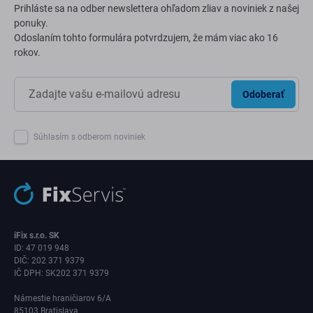
Prihláste sa na odber newslettera ohľadom zliav a noviniek z našej
ponuky.
Odoslaním tohto formulára potvrdzujem, že mám viac ako 16
rokov.
Odoberať
Súhlasím s odberom noviniek
iFix s.r.o. SK
ID: 47 019 948
DIČ: 202 371 9379
IČ DPH: SK202 371 9379
Námestie hraničiarov 6/A
85103 Bratislava