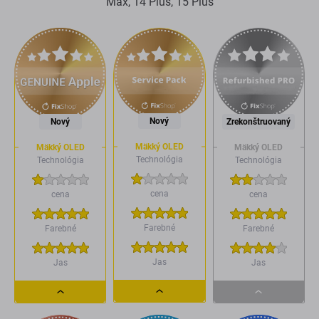
Max, 14 Plus, 15 Plus
Nový
Nový
Zrekonštruovaný
Mäkký OLED
Mäkký OLED
Mäkký OLED
Technológia
Technológia
Technológia
cena
cena
cena
Farebné
Farebné
Farebné
Jas
Jas
Jas
Dropdown
Dropdown
Dropdown
button
button
button