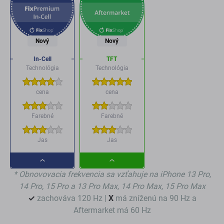
Nový
Nový
In-Cell
TFT
Technológia
Technológia
cena
cena
Farebné
Farebné
Jas
Jas
Dropdown
Dropdown
* Obnovovacia frekvencia sa vzťahuje na iPhone 13 Pro,
button
button
14 Pro, 15 Pro a 13 Pro Max, 14 Pro Max, 15 Pro Max
✓
zachováva 120 Hz |
X
má zníženú na 90 Hz a
Aftermarket má 60 Hz