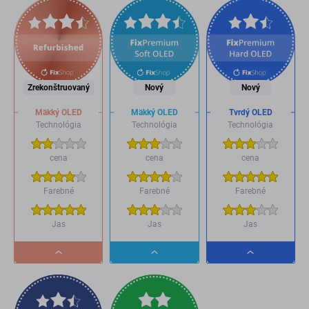
Zrekonštruovaný
Nový
Nový
Mäkký OLED
Mäkký OLED
Tvrdý OLED
Technológia
Technológia
Technológia
cena
cena
cena
Farebné
Farebné
Farebné
Jas
Jas
Jas
Dropdown
Dropdown
Dropdown
button
button
button