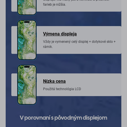
farieb je nižšia.
Výmena displeja
Vždy je vymenený celý displej + dotykové sklo +
rámik.
Nízka cena
Použitá technológia LCD
V porovnaní s pôvodným displejom