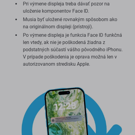
Pri výmene displeja treba dávať pozor na
uloženie komponentov Face ID.
Musia byť uložené rovnakým spôsobom ako
na originálnom displeji (prístroji).
Po výmene displeja je funkcia Face ID funkčná
len vtedy, ak nie je poškodená žiadna z
podstatných súčastí vášho pôvodného iPhonu.
V prípade poškodenia je oprava možná len v
autorizovanom stredisku Apple.