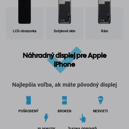
LCD obrazovka
Dotykové sklo
Rám
Náhradný displej pre Apple
iPhone
Najlepšia voľba, ak máte pôvodný displej
POŠKODENÝ
BROKEN
NESVIETI
BLIKNUTIE
ŽIADNA ODPOVEĎ