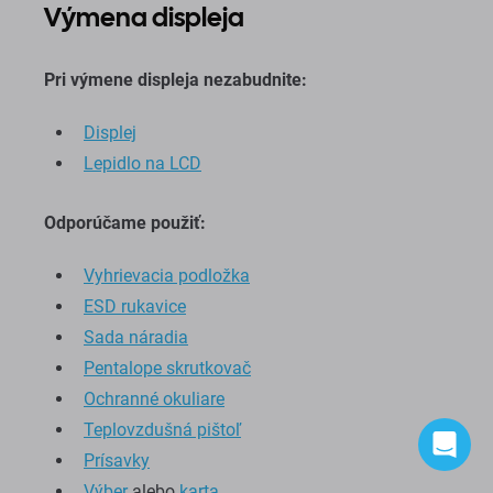
Výmena displeja
Pri výmene displeja nezabudnite:
Displej
Lepidlo na LCD
Odporúčame použiť:
Vyhrievacia podložka
ESD rukavice
Sada náradia
Pentalope skrutkovač
Ochranné okuliare
Teplovzdušná pištoľ
Prísavky
Výber
alebo
karta