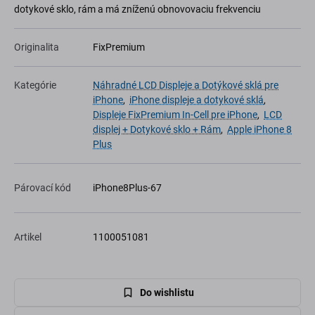
dotykové sklo, rám a má zníženú obnovovaciu frekvenciu
Originalita
FixPremium
Kategórie
Náhradné LCD Displeje a Dotýkové sklá pre
iPhone
,
iPhone displeje a dotykové sklá
,
Displeje FixPremium In-Cell pre iPhone
,
LCD
displej + Dotykové sklo + Rám
,
Apple iPhone 8
Plus
Párovací kód
iPhone8Plus-67
Artikel
1100051081
Do wishlistu