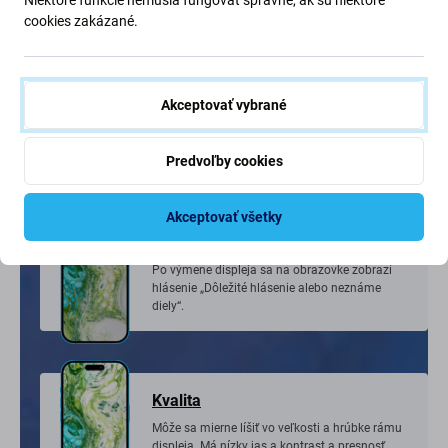
cookies zakázané.
FixPremium In-Cell displej
Akceptovať vybrané
nový neoriginálny displej vyrobený treťou stranou,
nie priamo výrobcom zariadenia.
Predvoľby cookies
Akceptovať všetky
Oznámenie
Po výmene displeja sa na obrazovke zobrazí
hlásenie „Dôležité hlásenie alebo neznáme
diely“.
Kvalita
Môže sa mierne líšiť vo veľkosti a hrúbke rámu
displeja. Má nízky jas a kontrast a presnosť