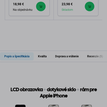
FixPremium
18,98 €
23,98 €
Na objednávku
Skladom
Popis a špecifikácia
Kvalita
Doprava a vrátenie
Recenzie (5)
LCD obrazovka
+
dotykové sklo
+
rám pre
Apple iPhone