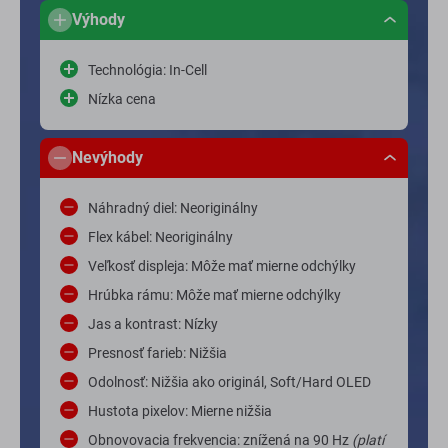
Výhody
Technológia: In-Cell
Nízka cena
Nevýhody
Náhradný diel: Neoriginálny
Flex kábel: Neoriginálny
Veľkosť displeja: Môže mať mierne odchýlky
Hrúbka rámu: Môže mať mierne odchýlky
Jas a kontrast: Nízky
Presnosť farieb: Nižšia
Odolnosť: Nižšia ako originál, Soft/Hard OLED
Hustota pixelov: Mierne nižšia
Obnovovacia frekvencia: znížená na 90 Hz
(platí