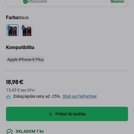
Aftermarket
Skladom
Farba
Black
Kompatibilita
Apple iPhone 8 Plus
18,98 €
15,43 €
bez DPH
Získaj lepšie ceny až -25%.
Staň sa FixPartner
Pridať do košíka
SKLADOM 7 ks