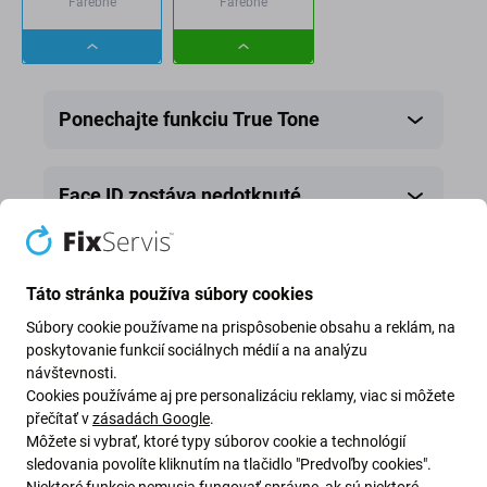
Farebné
Farebné
Dropdown
Dropdown
button
button
Ponechajte funkciu True Tone
Face ID zostáva nedotknuté
Oznámenie
Táto stránka používa súbory cookies
Súbory cookie používame na prispôsobenie obsahu a reklám, na
poskytovanie funkcií sociálnych médií a na analýzu
návštevnosti.
Cookies používáme aj pre personalizáciu reklamy, viac si môžete
přečítať v
zásadách Google
.
Môžete si vybrať, ktoré typy súborov cookie a technológií
sledovania povolíte kliknutím na tlačidlo "Predvoľby cookies".
Niektoré funkcie nemusia fungovať správne, ak sú niektoré