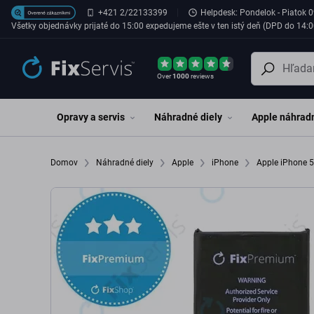
Preskočiť na hlavný obsah
+421 2/22133399
Helpdesk: Pondelok - Piatok 0
Všetky objednávky prijaté do 15:00 expedujeme ešte v ten istý deň (DPD do 14:0
Over
1000
reviews
Opravy a servis
Náhradné diely
Apple náhradn
Domov
Náhradné diely
Apple
iPhone
Apple iPhone 