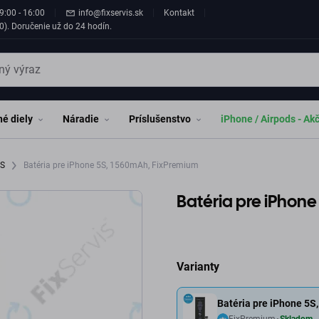
9:00 - 16:00
info@fixservis.sk
Kontakt
0). Doručenie už do 24 hodín.
é diely
Náradie
Príslušenstvo
iPhone / Airpods - Ak
5S
Batéria pre iPhone 5S, 1560mAh, FixPremium
Batéria pre iPhon
Varianty
Batéria pre iPhone 5
FixPremium
Skladom