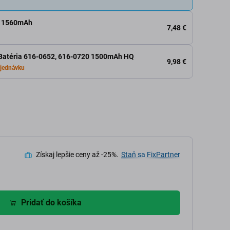
S, 1560mAh
7,48 €
- Batéria 616-0652, 616-0720 1500mAh HQ
9,98 €
jednávku
Získaj lepšie ceny až -25%.
Staň sa FixPartner
Pridať do košíka