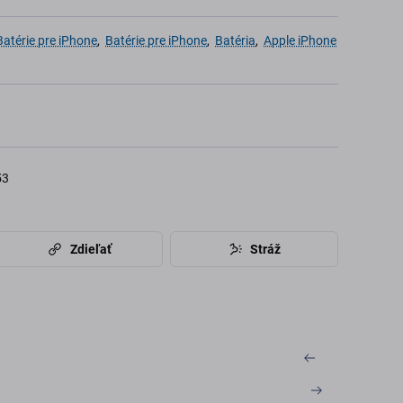
atérie pre iPhone
,
Batérie pre iPhone
,
Batéria
,
Apple iPhone
53
Zdieľať
Stráž