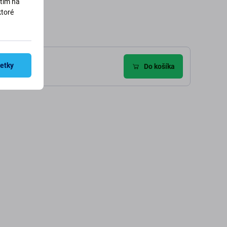
utím na
ktoré
šetky
zie (6)
Do košíka