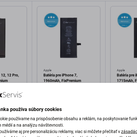
Apple
Apple
 12, 12 Pro,
Batéria pre iPhone 7,
Batéria pre 
mium
1960mAh, FixPremium
1715mAh, F
5,48 €
5,48 €
Skladom
Skladom
ánka používa súbory cookies
okie používame na prispôsobenie obsahu a reklám, na poskytovanie funk
h médií a na analýzu návštevnosti.
o košíka
Pridať do košíka
Pri
užíváme aj pre personalizáciu reklamy, viac si môžete přečítať v
zásadác