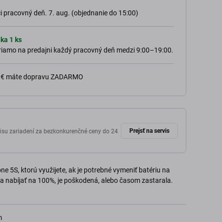
 pracovný deň. 7. aug. (objednanie do 15:00)
ka 1 ks
 priamo na predajni každý pracovný deň medzi 9:00–19:00.
0 € máte dopravu ZADARMO
Prejsť na servis
isu zariadení za bezkonkurenčné ceny do 24
e 5S, ktorú využijete, ak je potrebné vymeniť batériu na
la nabíjať na 100%, je poškodená, alebo časom zastarala.
m