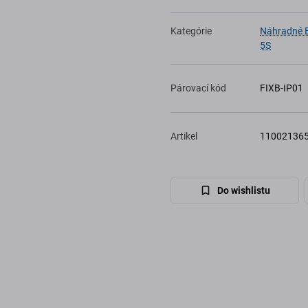
Kategórie
Náhradné B
5S
Párovací kód
FIXB-IP01
Artikel
11002136
Do wishlistu