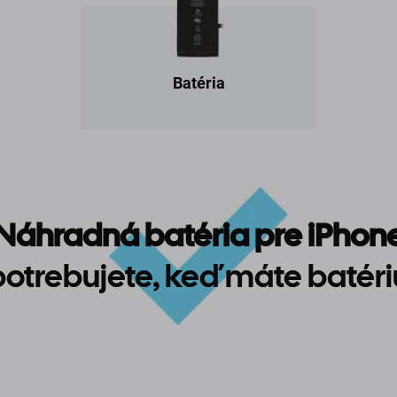
Batéria
Náhradná batéria pre iPhon
potrebujete, keď máte batéri