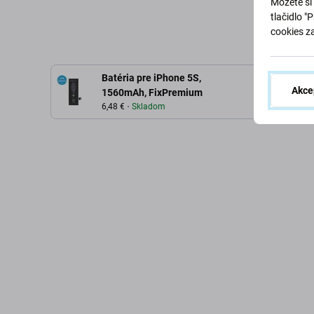
Môžete si 
tlačidlo "
cookies z
Batéria pre iPhone 5S,
Akce
1560mAh, FixPremium
6,48 €
Skladom