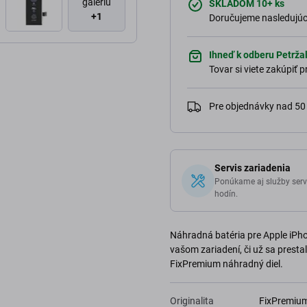
galériu
SKLADOM 10+ ks
+1
Doručujeme nasledujúci
Ihneď k odberu Petržal
Tovar si viete zakúpiť
Pre objednávky nad 5
Servis zariadenia
Ponúkame aj služby serv
hodín.
Náhradná batéria pre Apple iPhon
vašom zariadení, či už sa presta
FixPremium náhradný diel.
Originalita
FixPremiu