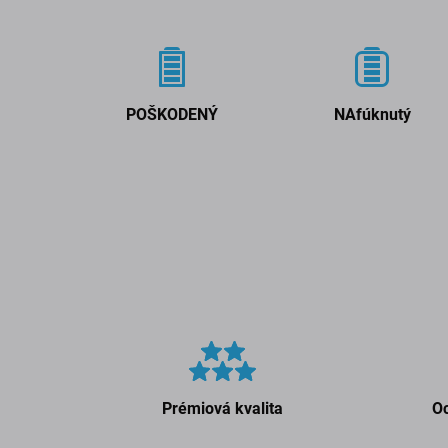
POŠKODENÝ
NAfúknutý
Prémiová kvalita
Oc