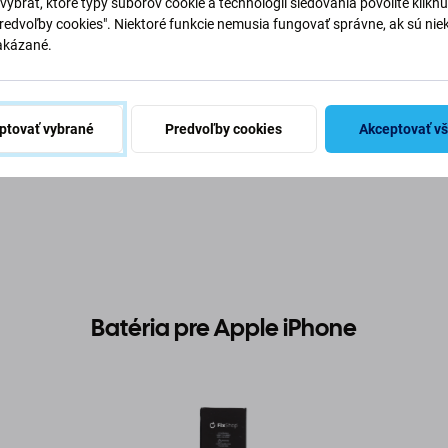
vybrať, ktoré typy súborov cookie a technológií sledovania povolíte klikn
Predvoľby cookies". Niektoré funkcie nemusia fungovať správne, ak sú nie
akázané.
ptovať vybrané
Predvoľby cookies
Akceptovať v
Popis a špecifikácia
Kvalita
Doprava a vrátenie
Recen
Batéria pre Apple iPhone