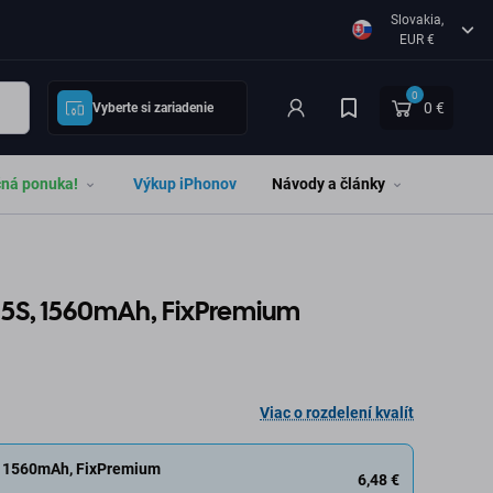
Slovakia,
EUR €
0
0 €
Vyberte si zariadenie
čná ponuka!
Výkup iPhonov
Návody a články
e 5S, 1560mAh, FixPremium
Viac o rozdelení kvalít
S, 1560mAh, FixPremium
6,48 €