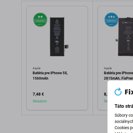
Apple
Apple
Batéria pre iPhone 5S,
Batéria pre iPhone
1560mAh
2815mAh, FixPre
7,48 €
8,98 €
Skladom
Skladom
Táto str
Súbory co
sociálnyc
Pridať do košíka
Pridať d
Cookies po