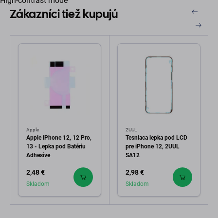
High-contrast mode
Zákazníci tiež kupujú
Apple
2UUL
Apple iPhone 12, 12 Pro,
Tesniaca lepka pod LCD
13 - Lepka pod Batériu
pre iPhone 12, 2UUL
Adhesive
SA12
2,48 €
2,98 €
Skladom
Skladom