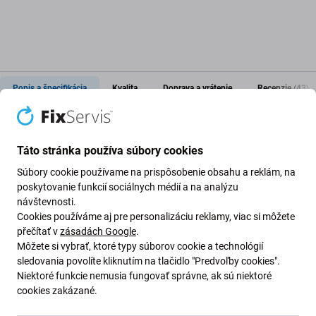
Popis a špecifikácia
Kvalita
Doprava a vrátenie
Recenzie (43)
Táto stránka používa súbory cookies
Lepidlo pod LCD displej pre Apple
Súbory cookie používame na prispôsobenie obsahu a reklám, na
poskytovanie funkcií sociálnych médií a na analýzu
iPhone 12 Pro
návštevnosti.
Cookies používáme aj pre personalizáciu reklamy, viac si môžete
přečítať v
zásadách Google
.
Ak ste svoje zariadenie Apple iPhone 12 Pro rozobrali a
Môžete si vybrať, ktoré typy súborov cookie a technológií
potrebujete
nové lepidlo
, toto je diel, ktorý potrebujete,
sledovania povolíte kliknutím na tlačidlo "Predvoľby cookies".
aby bolo vaše zariadenie opäť funkčné.
Niektoré funkcie nemusia fungovať správne, ak sú niektoré
cookies zakázané.
Kvalita náhradných dielov