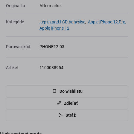
Originalita
Aftermarket
Kategórie
Lepka pod LCD Adhesive
,
Apple iPhone 12 Pro
,
Apple iPhone 12
Párovací kód
PHONE12-03
Artikel
1100088954
Do wishlistu
Zdieľať
Stráž