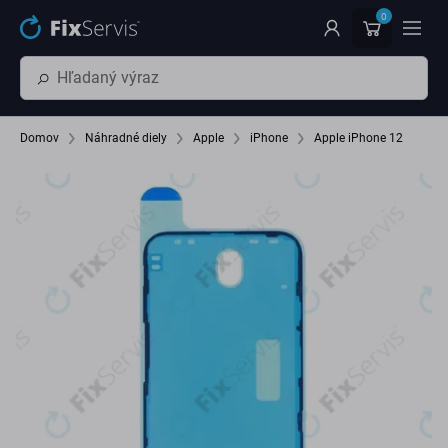
Preskočiť na hlavný obsah
0
Domov
Náhradné diely
Apple
iPhone
Apple iPhone 12