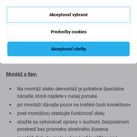
Kvalita: Aftermarket
– Náhradný diel predávaný ako
Akceptovať vybrané
Aftermarket je vyrobený podľa rovnakých noriem,
špecifikácií a materiálov ako originál. Toto je kópia
originálu a náhradný diel dodávaný ako aftermarket môže
Predvoľby cookies
mať (v zriedkavých prípadoch) minimálne odchýlky vo
funkčnosti, kvalite alebo vzhľade. Ak sa chcete o kvalite
Akceptovať všetky
dozvedieť viac, prečítajte si náš blog, kde sa kvalite
venujeme podrobnejšie.
Montáž a tipy:
Na montáž alebo demontáž je potrebné špeciálne
náradie, ktoré nájdete v našej ponuke
pri montáži dávajte pozor na krehké časti konektorov
pred montážou otestujte funkčnosť dielu
snažte sa vykonávať opravy v suchom, bezprašnom
prostredí bez priameho slnečného žiarenia