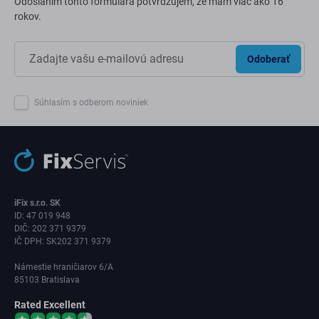
Odoslaním tohto formulára potvrdzujem, že mám viac ako 16
rokov.
Odoberať
Súhlasím s odberom noviniek
iFix s.r.o. SK
ID: 47 019 948
DIČ: 202 371 9379
IČ DPH: SK202 371 9379
Námestie hraničiarov 6/A
85103 Bratislava
Rated Excellent