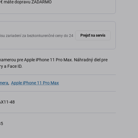
0 € máte dopravu ZADARMO
Prejsť na servis
isu zariadení za bezkonkurenčné ceny do 24
kamerou pre Apple iPhone 11 Pro Max. Náhradný diel pre
y a Face ID.
mera
,
Apple iPhone 11 Pro Max
AX11-48
85