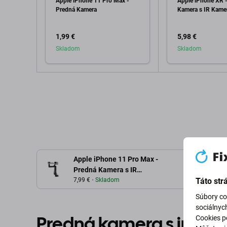
Apple iPhone 11 Pro Max -
Apple iPhone XR 
Predná Kamera
Kamera s IR Kame
1,99 €
5,98 €
Skladom
Skladom
Pridať do košíka
Pridať d
Apple iPhone 11 Pro Max -
Predná Kamera s IR
Kamerou
7,99 €
Skladom
Táto str
Súbory co
sociálnyc
Predná kamera s infra
Cookies po