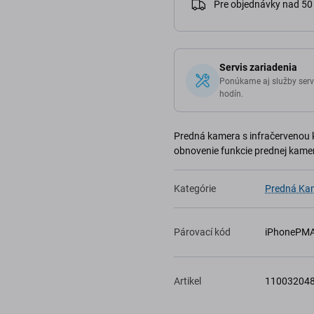
Pre objednávky nad 5
Servis zariadenia
Ponúkame aj služby serv
hodín.
Predná kamera s infračervenou 
obnovenie funkcie prednej kamer
Kategórie
Predná Ka
Párovací kód
iPhonePM
Artikel
11003204