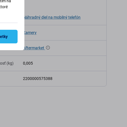
utím na
kácia
ktoré
ia
Náhradný diel na mobilný telefón
Kamery
šetky
Aftermarket
osť (kg)
0,005
2200000575388