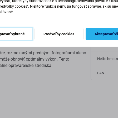
vybrať, ktoré typy súborov cookie a technológií sledovania povolíte klikn
Špecifi
x
Predvoľby cookies". Niektoré funkcie nemusia fungovať správne, ak sú nie
akázané.
Typ zariaden
je navrhnutý špeciálne pre Apple iPhone 11 Pro
Kategória
, ktoré sú kľúčové pre funkciu Face ID a
ptovať vybrané
Predvoľby cookies
Akceptovať v
Originalita
áre, rozmazanými prednými fotografiami alebo
môže obnoviť optimálny výkon. Tento
Netto hmotn
álne opravárenské strediská.
EAN