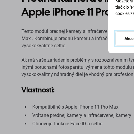
Môžete si 
Apple iPhone 11 Pro Ma
tlačidlo "
cookies z
Tento modul prednej kamery s infračervenou kamerou 
Max . Kombinuje prednú kameru a infračervenú kameru
Akce
vysokokvalitné selfie.
Ak má vaše zariadenie problémy s rozpoznávaním tv
inými poruchami fotoaparátu, výmena tohto modulu 
vysokokvalitný náhradný diel je vhodný pre profesion
Vlastnosti:
Kompatibilné s Apple iPhone 11 Pro Max
Vrátane prednej kamery a infračervenej kamery
Obnovuje funkcie Face ID a selfie