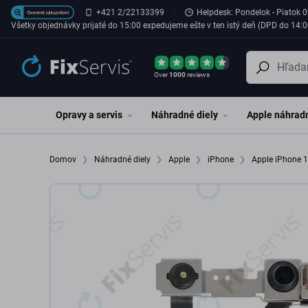
Preskočiť na hlavný obsah
+421 2/22133399
Helpdesk: Pondelok - Piatok 0
Všetky objednávky prijaté do 15:00 expedujeme ešte v ten istý deň (DPD do 14:0
Over
1000
reviews
Opravy a servis
Náhradné diely
Apple náhradn
Domov
Náhradné diely
Apple
iPhone
Apple iPhone 