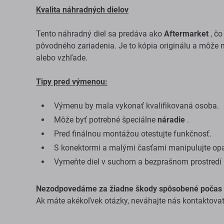
Kvalita náhradných dielov
Tento náhradný diel sa predáva ako
Aftermarket
, čo
pôvodného zariadenia. Je to kópia originálu a môže m
alebo vzhľade.
Tipy pred výmenou:
Výmenu by mala vykonať kvalifikovaná osoba.
Môže byť potrebné špeciálne
náradie
.
Pred finálnou montážou otestujte funkčnosť.
S konektormi a malými časťami manipulujte opa
Vymeňte diel v suchom a bezprašnom prostredí 
Nezodpovedáme za žiadne škody spôsobené počas 
Ak máte akékoľvek otázky, neváhajte nás kontaktovať