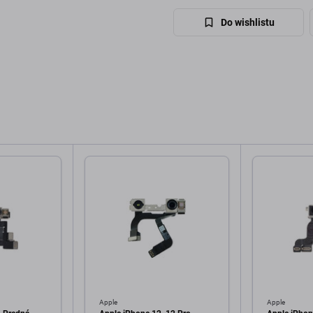
Do wishlistu
Apple
Apple