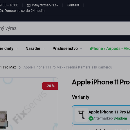
9:00 - 16:00
info@fixservis.sk
Kontakt
0). Doručenie už do 24 hodín.
é diely
Náradie
Príslušenstvo
iPhone / Airpods - Ak
11 Pro Max
Apple iPhone 11 Pro Max - Predná Kamera s IR Kamerou
Apple iPhone 11 Pr
-20 %
-20 %
Varianty
Apple iPhone 11 Pro 
Aftermarket
Skladom