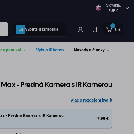
Slovakia,
EUR €
0
0 €
Vyberte si zariadenie
čná ponuka!
Výkup iPhonov
Návody a články
o Max - Predná Kamera s IR Kamerou
Viac o rozdelení kvalít
Max - Predná Kamera s IR Kamerou
7,99 €