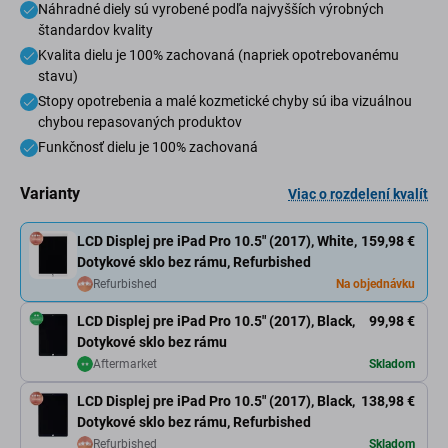
Náhradné diely sú vyrobené podľa najvyšších výrobných
štandardov kvality
Kvalita dielu je 100% zachovaná (napriek opotrebovanému
stavu)
Stopy opotrebenia a malé kozmetické chyby sú iba vizuálnou
chybou repasovaných produktov
Funkčnosť dielu je 100% zachovaná
Varianty
Viac o rozdelení kvalít
LCD Displej pre iPad Pro 10.5" (2017), White,
159,98 €
Dotykové sklo bez rámu, Refurbished
Refurbished
Na objednávku
LCD Displej pre iPad Pro 10.5" (2017), Black,
99,98 €
Dotykové sklo bez rámu
Aftermarket
Skladom
LCD Displej pre iPad Pro 10.5" (2017), Black,
138,98 €
Dotykové sklo bez rámu, Refurbished
Refurbished
Skladom