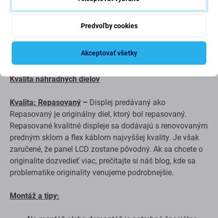
Táto sada obsahuje:
Predvoľby cookies
LCD displej
Dotykové sklo
Akceptovať všetky
Kvalita náhradných dielov
Kvalita: Repasovaný
–
Displej predávaný ako
Repasovaný je originálny diel, ktorý bol repasovaný.
Repasované kvalitné displeje sa dodávajú s renovovaným
predným sklom a flex káblom najvyššej kvality. Je však
zaručené, že panel LCD zostane pôvodný. Ak sa chcete o
originalite dozvedieť viac, prečítajte si náš blog, kde sa
problematike originality venujeme podrobnejšie.
Montáž a tipy: