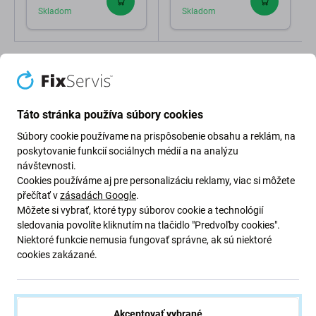
Skladom
Skladom
Táto stránka používa súbory cookies
Súbory cookie používame na prispôsobenie obsahu a reklám, na
Popis a špecifikácia
Kvalita
Doprava a vrátenie
poskytovanie funkcií sociálnych médií a na analýzu
návštevnosti.
Cookies používáme aj pre personalizáciu reklamy, viac si môžete
přečítať v
zásadách Google
.
LCD displej + dotykové sklo pre Apple
Môžete si vybrať, ktoré typy súborov cookie a technológií
sledovania povolíte kliknutím na tlačidlo "Predvoľby cookies".
iPad Pro 10.5 (2017)
Niektoré funkcie nemusia fungovať správne, ak sú niektoré
cookies zakázané.
Ak máte poškodený LCD displej alebo dotykové sklo na
vašom Apple iPad Pro 10.5 (2017) , toto je diel, ktorý
potrebujete, aby bolo vaše zariadenie opäť plne funkčné.
Akceptovať vybrané