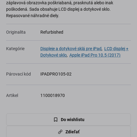
záplavová obrazovka poškriabaná, prasknutá alebo inak
poškodená. Sada obsahuje LCD displej a dotykové sklo.
Repasované náhradné diely.
Originalita
Refurbished
Kategórie
Displeje a dotykové sklá pre iPad
,
LCD displej +
Dotykové sklo
,
Apple iPad Pro 10.5 (2017)
Párovací kód
IPADPRO105-02
Artikel
1100018970
Do wishlistu
Zdieľať