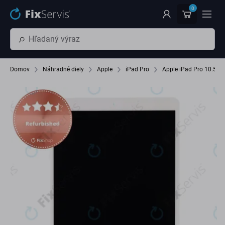
Preskočiť na hlavný obsah
0
Domov
Náhradné diely
Apple
iPad Pro
Apple iPad Pro 10.5 (2