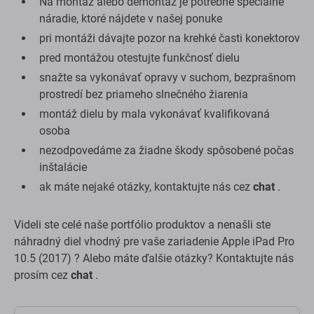
Na montáž alebo demontáž je potrebné špeciálne
náradie, ktoré nájdete v našej ponuke
pri montáži dávajte pozor na krehké časti konektorov
pred montážou otestujte funkčnosť dielu
snažte sa vykonávať opravy v suchom, bezprašnom
prostredí bez priameho slnečného žiarenia
montáž dielu by mala vykonávať kvalifikovaná
osoba
nezodpovedáme za žiadne škody spôsobené počas
inštalácie
ak máte nejaké otázky, kontaktujte nás cez
chat
.
Videli ste celé naše portfólio produktov a nenašli ste
náhradný diel vhodný pre vaše zariadenie Apple iPad Pro
10.5 (2017) ? Alebo máte ďalšie otázky? Kontaktujte nás
prosím cez
chat
.