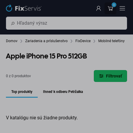
Preskočiť na hlavný obsah
0
Domov
Zariadenia a príslušenstvo
FixDevice
Mobilné telefóny
Apple iPhone 15 Pro 512GB
Filtrovať
0 z 0 produktov
Top produkty
Ihneď k odberu Petržalka
V katalógu nie sú žiadne produkty.