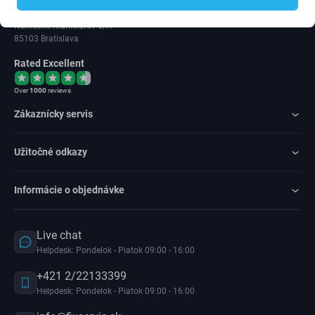
IČ DPH: SK202 371 9379
Námestie hraničiarov 6/A
85103 Bratislava
Rated Excellent
Over
1000
reviews
Zákaznícky servis
Užitočné odkazy
Informácie o objednávke
Live chat
Helpdesk: Pondelok - Piatok 09:00 - 16:00
+421 2/22133399
Helpdesk: Pondelok - Piatok 09:00 - 16:00