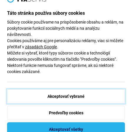
Newsletter Fix
Táto stránka používa súbory cookies
Prihláste sa na odber newslettera ohľadom zliav a noviniek z našej
Súbory cookie používame na prispôsobenie obsahu a reklám, na
ponuky.
poskytovanie funkcií sociálnych médií a na analýzu
Odoslaním tohto formulára potvrdzujem, že mám viac ako 16
návštevnosti.
rokov.
Cookies používáme aj pre personalizáciu reklamy, viac si môžete
přečítať v
zásadách Google
.
Môžete si vybrať, ktoré typy súborov cookie a technológií
Odoberať
sledovania povolíte kliknutím na tlačidlo "Predvoľby cookies".
Niektoré funkcie nemusia fungovať správne, ak sú niektoré
cookies zakázané.
Súhlasím s odberom noviniek
Akceptovať vybrané
Predvoľby cookies
iFix s.r.o. SK
ID: 47 019 948
DIČ: 202 371 9379
Akceptovať všetky